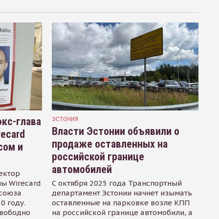
кс-глава
ЭСТОНИЯ
Власти Эстонии объявили о
recard
продаже оставленных на
сом и
российской границе
автомобилей
ектор
ы Wirecard
С октября 2025 года Транспортный
осоюза
департамент Эстонии начнет изымать
0 году.
оставленные на парковке возле КПП
свободно
на российской границе автомобили, а