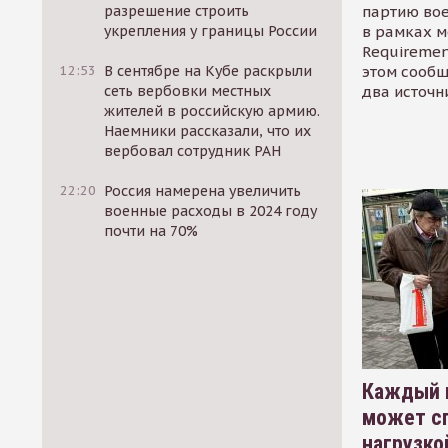
партию во
разрешение строить
в рамках м
укрепления у границы России
Requirement
этом сообщ
12:53
В сентябре на Кубе раскрыли
два источн
сеть вербовки местных
жителей в российскую армию.
Наемники рассказали, что их
вербовал сотрудник РАН
22:20
Россия намерена увеличить
военные расходы в 2024 году
почти на 70%
Каждый 
может сп
нагрузко