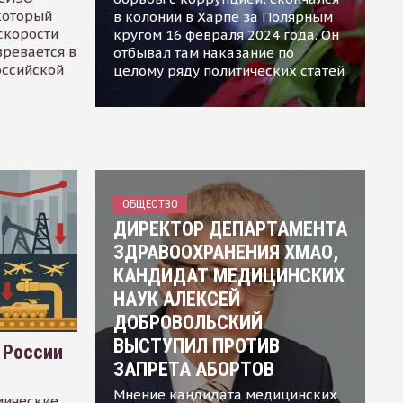
 который
в колонии в Харпе за Полярным
скорости
кругом 16 февраля 2024 года. Он
зревается в
отбывал там наказание по
оссийской
целому ряду политических статей
ОБЩЕСТВО
ДИРЕКТОР ДЕПАРТАМЕНТА
ЗДРАВООХРАНЕНИЯ ХМАО,
КАНДИДАТ МЕДИЦИНСКИХ
НАУК АЛЕКСЕЙ
ДОБРОВОЛЬСКИЙ
ВЫСТУПИЛ ПРОТИВ
 России
ЗАПРЕТА АБОРТОВ
Мнение кандидата медицинских
мические