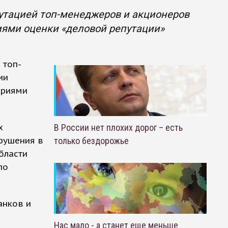
утацией топ-менеджеров и акционеров
иями оценки «деловой репутации»
 топ-
ии
ериями
х
В России нет плохих дорог – есть
рушения в
только бездорожье
бласти
по
анков и
Нас мало - а станет еще меньше