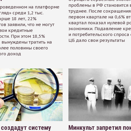
проблемы в РФ становится 
проведенном на платформе
труднее. После сокращения
гляд» среди 1,2 тыс.
первом квартале на 0,6% в
арше 18 лет, 22%
квартал показал нулевой р
ов заявили, что не могут
экономики. Подавление кр
свои кредитные
и потребительского спроса
сти. При этом 18,5%
ЦБ дало свои результаты
 вынуждены тратить на
олее половины своего
ого доход
 создадут систему
Минкульт запретил по