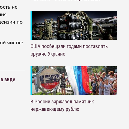
ость не
ния
цензии по
ой чистке
США пообещали годами поставлять
оружие Украине
 в виде
В России заржавел памятник
нержавеющему рублю