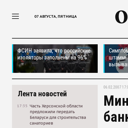
07 АВГУСТА, ПЯТНИЦА
ФСИН заявила, что российские
Симптом
изоляторы заполнены на 96%
штаммы
вызыва
06.02.2007 17:
Лента новостей
Мин
17:35
Часть Херсонской области
бан
предложили передать
Беларуси для строительства
санаториев