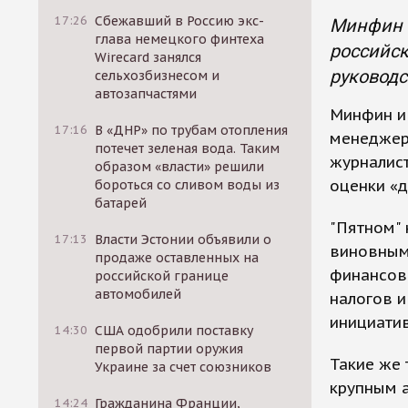
17:26
Сбежавший в Россию экс-
Минфин 
глава немецкого финтеха
российск
Wirecard занялся
руководс
сельхозбизнесом и
автозапчастями
Минфин и 
17:16
В «ДНР» по трубам отопления
менеджер
потечет зеленая вода. Таким
журналист
образом «власти» решили
оценки «д
бороться со сливом воды из
батарей
"Пятном" 
17:13
Власти Эстонии объявили о
виновным
продаже оставленных на
финансово
российской границе
автомобилей
налогов и
инициатив
14:30
США одобрили поставку
первой партии оружия
Такие же 
Украине за счет союзников
крупным 
14:24
Гражданина Франции,