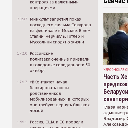
Сейчас 
контроля за валютными
операциями
20:47
Минкульт запретил показ
последнего фильма Сокурова
на фестивале в Москве. В нем
Сталин, Черчилль, Гитлер и
Муссолини спорят о жизни
17:10
Российские
политзаключенные призвали
к голодовке солидарности 30
ХЕРСОНСКАЯ О
октября
Часть Хе
17:12
«ВКонтакте» начал
предлож
блокировать посты
Беларуси
родственников
санатор
мобилизованных, в которых
они требуют вернуть близких
Глава назн
домой
администр
Владимир С
14:11
Россия, США и ЕС провели
Александр
секретные переговоры за