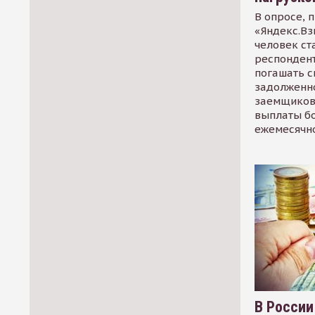
В опросе, 
«Яндекс.Вз
человек ст
респондент
погашать 
задолженно
заемщиков
выплаты б
ежемесячн
В России