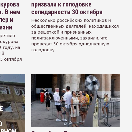
окурова
призвали к голодовке
. В нем
солидарности 30 октября
лер и
Несколько российских политиков и
общественных деятелей, находящихся
изни
за решеткой и признанных
ретило
политзаключенными, заявили, что
Сокурова
проведут 30 октября однодневную
 году, на
голодовку
ый
15 октября
Е
О
ОРНОМ