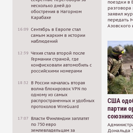
поездки в 
несколько дней до
разговора 
обострения в Нагорном
заявил жур
Карабахе
передать М
Азовского 
16:09
Сентябрь в Европе стал
самым жарким в истории
наблюдений
12:39
Чехия стала второй после
Германии страной, где
конфисковали автомобиль с
российскими номерами
18:32
В России началась вторая
волна блокировок VPN по
одному из самых
США одоб
распространенных и удобных
протоколов WireGuard
партии о
союзник
17:07
Власти Финляндии заплатят
Администр
по 750 евро
Дональда 
землевладельцам за