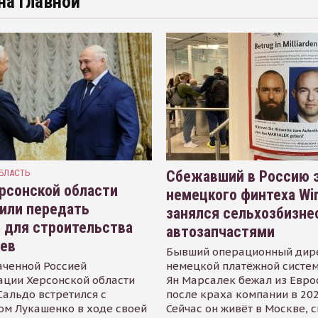
на главной
БЛАСТЬ
Сбежавший в Россию э
рсонской области
немецкого финтеха Wi
или передать
занялся сельхозбизне
 для строительства
автозапчастями
иев
Бывший операционный дир
аченной Россией
немецкой платёжной систем
ации Херсонской области
Ян Марсалек бежал из Евр
альдо встретился с
после краха компании в 202
ом Лукашенко в ходе своей
Сейчас он живёт в Москве, 