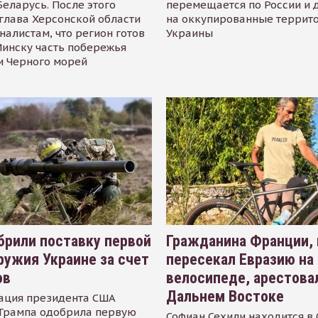
Беларусь. После этого
перемещается по России и 
глава Херсонской области
на оккупированные террит
налистам, что регион готов
Украины
инску часть побережья
и Черного морей
рили поставку первой
Гражданина Франции,
ружия Украине за счет
пересекал Евразию на
ов
велосипеде, арестова
Дальнем Востоке
ация президента США
Трампа одобрила первую
Софиан Сехили находится в