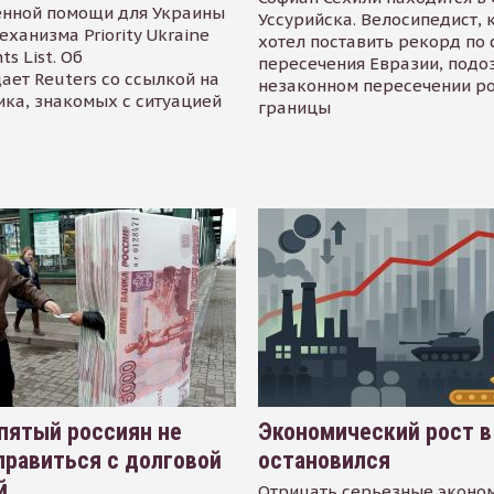
енной помощи для Украины
Уссурийска. Велосипедист,
еханизма Priority Ukraine
хотел поставить рекорд по 
s List. Об
пересечения Евразии, подо
ает Reuters со ссылкой на
незаконном пересечении р
ика, знакомых с ситуацией
границы
пятый россиян не
Экономический рост в
равиться с долговой
остановился
й
Отрицать серьезные эконо