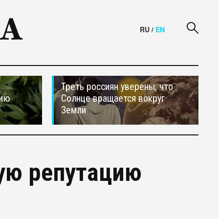
RU
/
EN
Треть россиян уверены, что
сию
Солнце вращается вокруг
Земли
ую репутацию