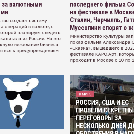
я за валютными
последнего фильма С
ями
на фестивале в Москве
Сталин, Черчилль, Гит
тво создает систему
а операций в валюте, с
Муссолини спорят о ж
оторой планирует следить
Министерство культуры зап
капитала из России. На это
показ фильма Александра 
кнуло нежелание бизнеса
«Сказка», вышедшего в 2022
аться к предупреждениям
фестивале КАРО.Арт, котор
проходит в Москве с 10 по 
В МИРЕ
РОССИЯ, США И ЕС
ПРОВЕЛИ СЕКРЕТНЫ
ПЕРЕГОВОРЫ ЗА
НЕСКОЛЬКО ДНЕЙ Д
ОБОСТРЕНИЯ В НАГ