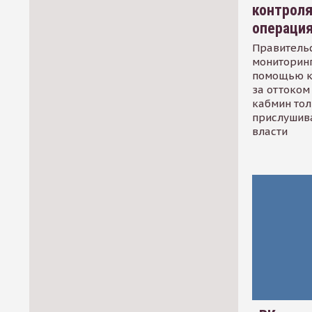
контрол
операци
Правительс
мониторинг
помощью к
за оттоком 
кабмин тол
прислушив
власти