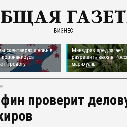
БИЗНЕС
ы «кентавра» и новые
Минздрав предлагает
 коронавируса
разрешить ввоз в Рос
ют тревогу
марихуаны
09
фин проверит делов
киров