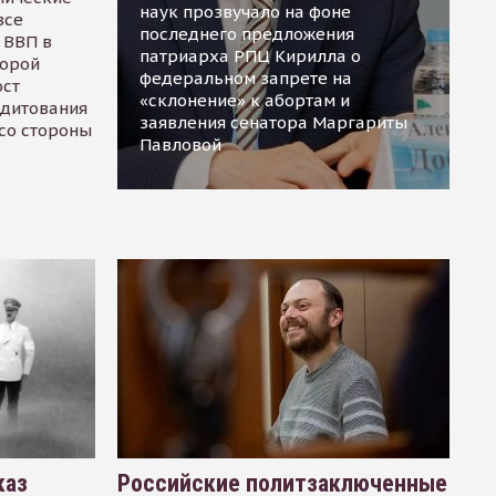
наук прозвучало на фоне
все
последнего предложения
 ВВП в
патриарха РПЦ Кирилла о
торой
федеральном запрете на
ост
«склонение» к абортам и
едитования
заявления сенатора Маргариты
 со стороны
Павловой
каз
Российские политзаключенные