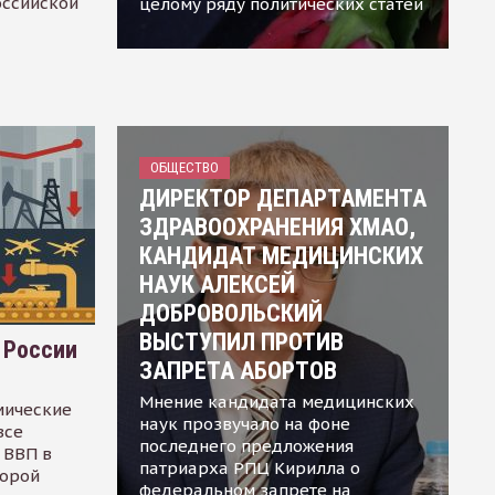
оссийской
целому ряду политических статей
ОБЩЕСТВО
ДИРЕКТОР ДЕПАРТАМЕНТА
ЗДРАВООХРАНЕНИЯ ХМАО,
КАНДИДАТ МЕДИЦИНСКИХ
НАУК АЛЕКСЕЙ
ДОБРОВОЛЬСКИЙ
ВЫСТУПИЛ ПРОТИВ
 России
ЗАПРЕТА АБОРТОВ
Мнение кандидата медицинских
мические
наук прозвучало на фоне
все
последнего предложения
 ВВП в
патриарха РПЦ Кирилла о
торой
федеральном запрете на