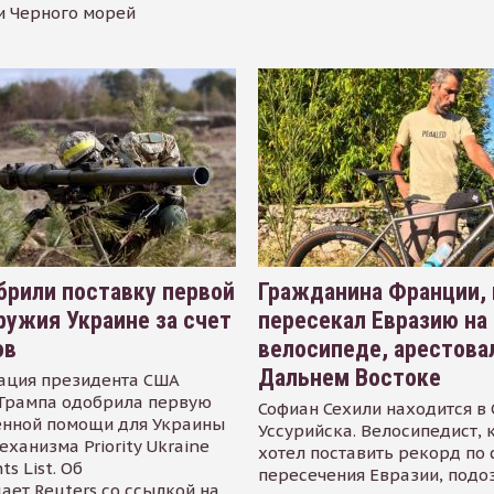
и Черного морей
рили поставку первой
Гражданина Франции,
ружия Украине за счет
пересекал Евразию на
ов
велосипеде, арестова
Дальнем Востоке
ация президента США
Трампа одобрила первую
Софиан Сехили находится в
енной помощи для Украины
Уссурийска. Велосипедист,
еханизма Priority Ukraine
хотел поставить рекорд по 
s List. Об
пересечения Евразии, подо
ает Reuters со ссылкой на