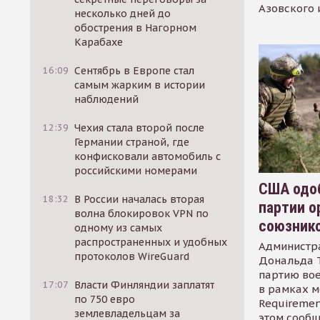
Азовского 
несколько дней до
обострения в Нагорном
Карабахе
16:09
Сентябрь в Европе стал
самым жарким в истории
наблюдений
12:39
Чехия стала второй после
Германии страной, где
конфисковали автомобиль с
российскими номерами
США одоб
18:32
В России началась вторая
партии о
волна блокировок VPN по
союзник
одному из самых
распространенных и удобных
Администр
протоколов WireGuard
Дональда 
партию во
17:07
Власти Финляндии заплатят
в рамках м
по 750 евро
Requirement
землевладельцам за
этом сообщ