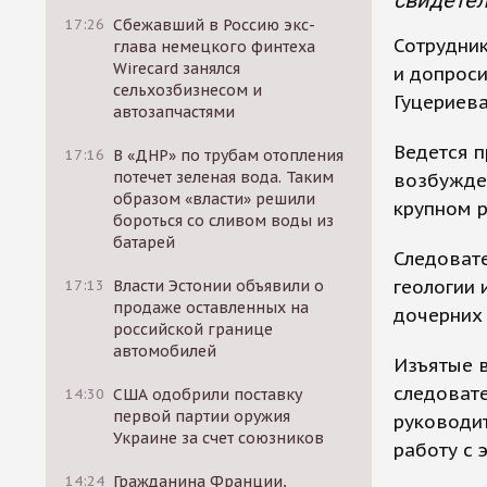
свидетел
17:26
Сбежавший в Россию экс-
Сотрудни
глава немецкого финтеха
Wirecard занялся
и допроси
сельхозбизнесом и
Гуцериева
автозапчастями
Ведется п
17:16
В «ДНР» по трубам отопления
потечет зеленая вода. Таким
возбужден
образом «власти» решили
крупном р
бороться со сливом воды из
батарей
Следоват
геологии 
17:13
Власти Эстонии объявили о
продаже оставленных на
дочерних 
российской границе
автомобилей
Изъятые в
следовате
14:30
США одобрили поставку
первой партии оружия
руководит
Украине за счет союзников
работу с 
14:24
Гражданина Франции,