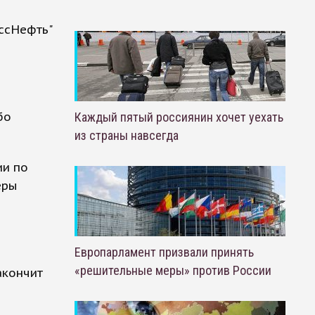
ссНефть"
бо
Каждый пятый россиянин хочет уехать
из страны навсегда
ии по
еры
Европарламент призвали принять
«решительные меры» против России
акончит