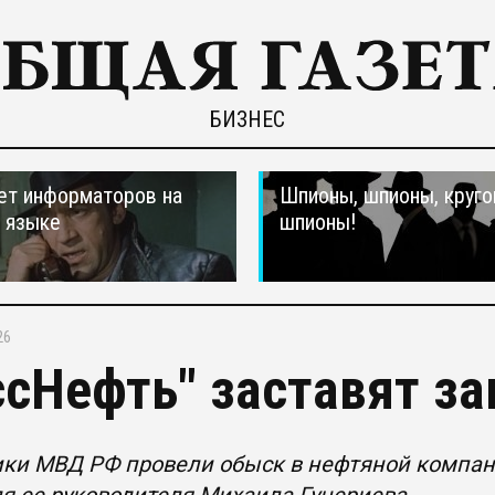
БИЗНЕС
ет информаторов на
Шпионы, шпионы, круго
 языке
шпионы!
26
ссНефть" заставят за
ки МВД РФ провели обыск в нефтяной компани