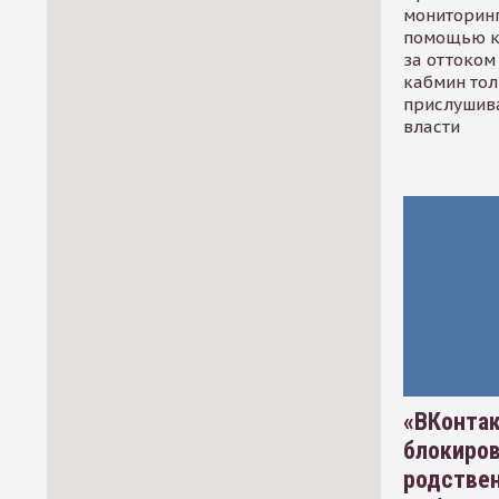
мониторинг
помощью к
за оттоком 
кабмин тол
прислушив
власти
«ВКонтак
блокиро
родстве