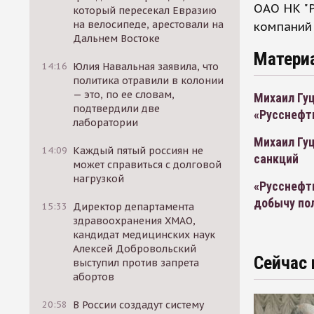
ОАО НК "
который пересекал Евразию
на велосипеде, арестовали на
компаний 
Дальнем Востоке
Матери
14:16
Юлия Навальная заявила, что
политика отравили в колонии
— это, по ее словам,
Михаил Гуц
подтвердили две
«Русснефт
лаборатории
Михаил Гуц
14:09
Каждый пятый россиян не
санкций
может справиться с долговой
нагрузкой
«Русснефть
добычу по
15:33
Директор департамента
здравоохранения ХМАО,
кандидат медицинских наук
Алексей Добровольский
Сейчас 
выступил против запрета
абортов
20:58
В России создадут систему