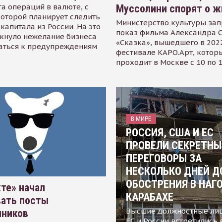
а операций в валюте, с
Муссолини спорят о ж
оторой планирует следить
Министерство культуры зап
капитала из России. На это
показ фильма Александра 
кнуло нежелание бизнеса
«Сказка», вышедшего в 2022
аться к предупреждениям
фестивале КАРО.Арт, котор
проходит в Москве с 10 по 
В МИРЕ
РОССИЯ, США И ЕС
ПРОВЕЛИ СЕКРЕТНЫ
ПЕРЕГОВОРЫ ЗА
НЕСКОЛЬКО ДНЕЙ Д
ОБОСТРЕНИЯ В НАГ
те» начал
КАРАБАХЕ
вать посты
Высшие должностные ли
нников
ЕС и России встретились 