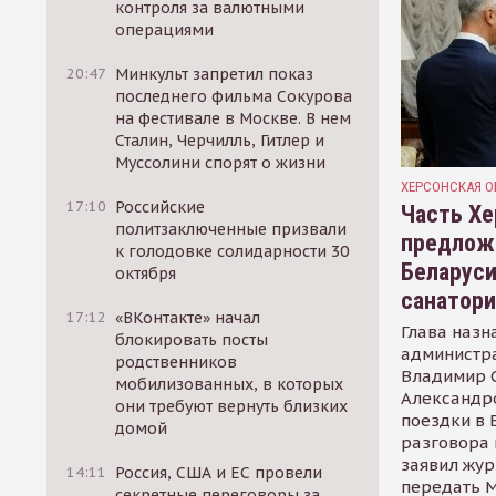
контроля за валютными
операциями
20:47
Минкульт запретил показ
последнего фильма Сокурова
на фестивале в Москве. В нем
Сталин, Черчилль, Гитлер и
Муссолини спорят о жизни
ХЕРСОНСКАЯ О
17:10
Российские
Часть Хе
политзаключенные призвали
предлож
к голодовке солидарности 30
Беларуси
октября
санатор
17:12
«ВКонтакте» начал
Глава назн
блокировать посты
администр
родственников
Владимир С
мобилизованных, в которых
Александр
они требуют вернуть близких
поездки в 
домой
разговора 
заявил жур
14:11
Россия, США и ЕС провели
передать М
секретные переговоры за