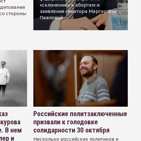
ост
«склонение» к абортам и
едитования
заявления сенатора Маргариты
 со стороны
Павловой
каз
Российские политзаключенные
окурова
призвали к голодовке
. В нем
солидарности 30 октября
лер и
Несколько российских политиков и