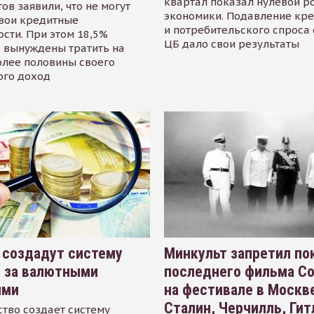
квартал показал нулевой р
ов заявили, что не могут
экономики. Подавление кр
свои кредитные
и потребительского спроса
сти. При этом 18,5%
ЦБ дало свои результаты
 вынуждены тратить на
олее половины своего
ого доход
 создадут систему
Минкульт запретил по
я за валютными
последнего фильма С
ями
на фестивале в Москве
Сталин, Черчилль, Гит
тво создает систему