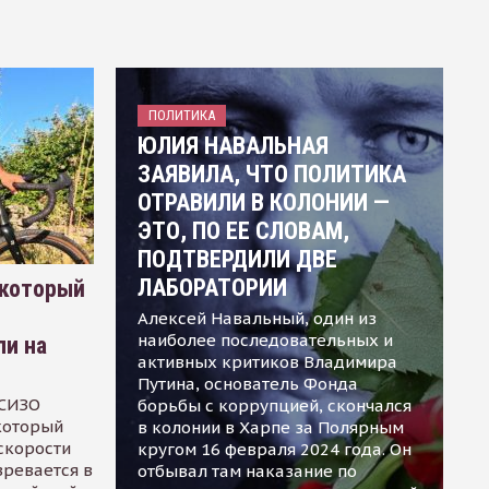
ПОЛИТИКА
ЮЛИЯ НАВАЛЬНАЯ
ЗАЯВИЛА, ЧТО ПОЛИТИКА
ОТРАВИЛИ В КОЛОНИИ —
ЭТО, ПО ЕЕ СЛОВАМ,
ПОДТВЕРДИЛИ ДВЕ
ЛАБОРАТОРИИ
 который
Алексей Навальный, один из
наиболее последовательных и
ли на
активных критиков Владимира
Путина, основатель Фонда
 СИЗО
борьбы с коррупцией, скончался
 который
в колонии в Харпе за Полярным
скорости
кругом 16 февраля 2024 года. Он
зревается в
отбывал там наказание по