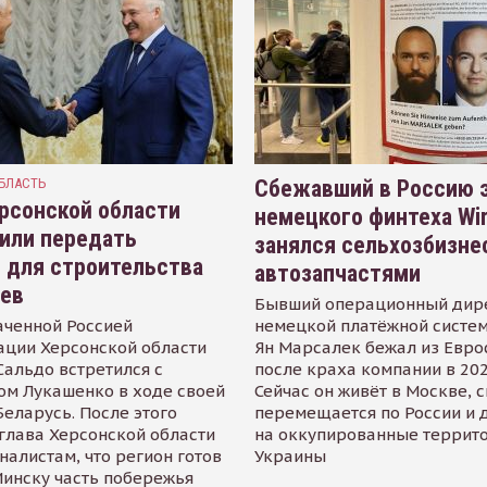
БЛАСТЬ
Сбежавший в Россию э
рсонской области
немецкого финтеха Wi
или передать
занялся сельхозбизне
 для строительства
автозапчастями
иев
Бывший операционный дир
аченной Россией
немецкой платёжной систем
ации Херсонской области
Ян Марсалек бежал из Евр
альдо встретился с
после краха компании в 202
ом Лукашенко в ходе своей
Сейчас он живёт в Москве, 
Беларусь. После этого
перемещается по России и 
глава Херсонской области
на оккупированные террит
налистам, что регион готов
Украины
инску часть побережья