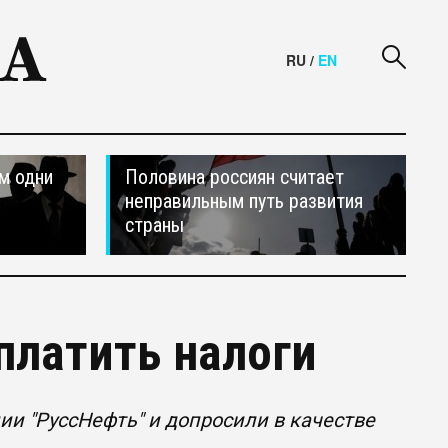
RU
/
EN
м одни
Половина россиян считает
неправильным путь развития
страны
платить налоги
и "РуссНефть" и допросили в качестве