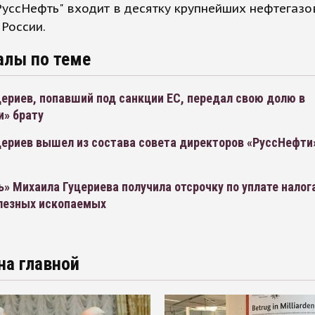
РуссНефть" входит в десятку крупнейших нефтегаз
России.
алы по теме
ериев, попавший под санкции ЕС, передал свою долю в
и» брату
ериев вышел из состава совета директоров «РуссНефти»
» Михаила Гуцериева получила отсрочку по уплате налог
лезных ископаемых
на главной