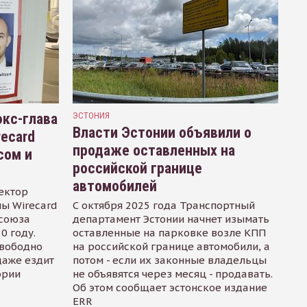
кс-глава
ЭСТОНИЯ
Власти Эстонии объявили о
recard
продаже оставленных на
сом и
российской границе
автомобилей
ектор
ы Wirecard
С октября 2025 года Транспортный
осоюза
департамент Эстонии начнет изымать
0 году.
оставленные на парковке возле КПП
свободно
на российской границе автомобили, а
даже ездит
потом - если их законные владельцы
ории
не объявятся через месяц - продавать.
Об этом сообщает эстонское издание
ERR