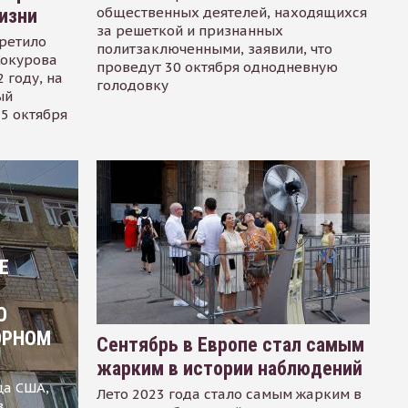
общественных деятелей, находящихся
изни
за решеткой и признанных
ретило
политзаключенными, заявили, что
Сокурова
проведут 30 октября однодневную
 году, на
голодовку
ый
15 октября
Е
О
ОРНОМ
Сентябрь в Европе стал самым
жарким в истории наблюдений
ца США,
Лето 2023 года стало самым жарким в
в