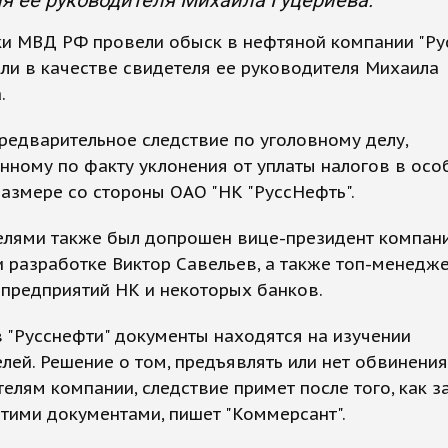
я ее руководителя Михаила Гуцериева.
ки МВД РФ провели обыск в нефтяной компании "Ру
ли в качестве свидетеля ее руководителя Михаила
.
редварительное следствие по уголовному делу,
ному по факту уклонения от уплаты налогов в осо
азмере со стороны ОАО "НК "РуссНефть".
елями также был допрошен вице-президент компан
и разработке Виктор Савельев, а также топ-менедж
предприятий НК и некоторых банков.
 "Русснефти" документы находятся на изучении
лей. Решение о том, предъявлять или нет обвинения
елям компании, следствие примет после того, как з
этими документами, пишет "Коммерсант".