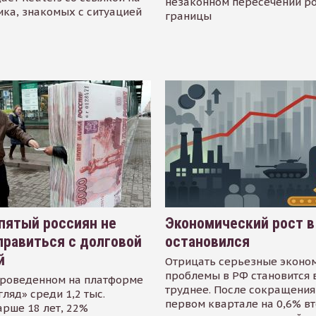
незаконном пересечении р
ика, знакомых с ситуацией
границы
пятый россиян не
Экономический рост в
равиться с долговой
остановился
й
Отрицать серьезные эконо
проблемы в РФ становится 
проведенном на платформе
труднее. После сокращения
гляд» среди 1,2 тыс.
первом квартале на 0,6% в
арше 18 лет, 22%