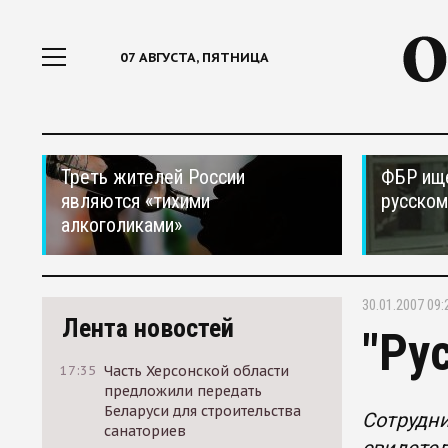
07 АВГУСТА, ПЯТНИЦА
Треть жителей России
ФБР ищ
являются «тихими
русском
алкоголиками»
30.01.2007 09:
Лента новостей
"Ру
17:35
Часть Херсонской области
предложили передать
Беларуси для строительства
Сотрудни
санаториев