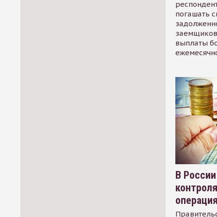
респондент
погашать 
задолженно
заемщиков
выплаты б
ежемесячн
В России
контрол
операци
Правительс