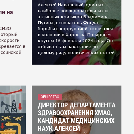
Алексей Навальный, один из
наиболее последовательных и
ли на
активных критиков Владимира
Путина, основатель Фонда
 СИЗО
борьбы с коррупцией, скончался
 который
в колонии в Харпе за Полярным
скорости
кругом 16 февраля 2024 года. Он
зревается в
отбывал там наказание по
оссийской
целому ряду политических статей
ОБЩЕСТВО
ДИРЕКТОР ДЕПАРТАМЕНТА
ЗДРАВООХРАНЕНИЯ ХМАО,
КАНДИДАТ МЕДИЦИНСКИХ
НАУК АЛЕКСЕЙ