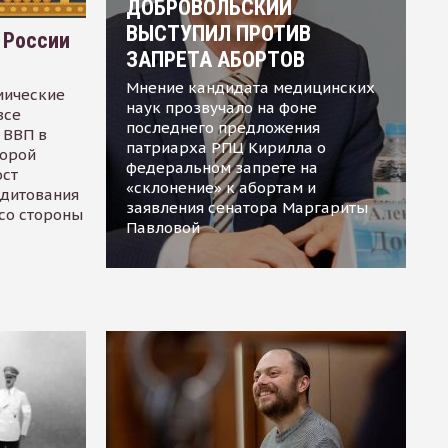
ДОБРОВОЛЬСКИЙ
ВЫСТУПИЛ ПРОТИВ
 России
ЗАПРЕТА АБОРТОВ
Мнение кандидата медицинских
мические
наук прозвучало на фоне
все
последнего предложения
 ВВП в
патриарха РПЦ Кирилла о
торой
федеральном запрете на
ост
«склонение» к абортам и
едитования
заявления сенатора Маргариты
 со стороны
Павловой