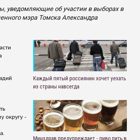
, уведомляющие об участии в выборах в
ненного мэра Томска Александра
асти
а
адий
Каждый пятый россиянин хочет уехать
я
из страны навсегда
ть
 округу -
а.
Минздрав предупреждает - пиво пить в