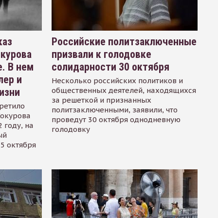
каз
Российские политзаключенные
окурова
призвали к голодовке
. В нем
солидарности 30 октября
лер и
Несколько российских политиков и
общественных деятелей, находящихся
изни
за решеткой и признанных
ретило
политзаключенными, заявили, что
Сокурова
проведут 30 октября однодневную
 году, на
голодовку
ый
15 октября