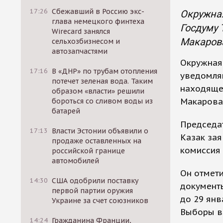
17:26
Сбежавший в Россию экс-
Окружная
глава немецкого финтеха
Госдуму 
Wirecard занялся
Макаров
сельхозбизнесом и
автозапчастями
Окружная 
17:16
В «ДНР» по трубам отопления
уведомля
потечет зеленая вода. Таким
находяще
образом «власти» решили
Макарова
бороться со сливом воды из
батарей
Председат
17:13
Власти Эстонии объявили о
Казак зая
продаже оставленных на
комиссия 
российской границе
автомобилей
Он отмети
14:30
США одобрили поставку
документы
первой партии оружия
до 29 янв
Украине за счет союзников
Выборы в 
14:24
Гражданина Франции,