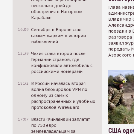
несколько дней до
Глава назн
обострения в Нагорном
администр
Карабахе
Владимир С
Александр
16:09
Сентябрь в Европе стал
поездки в 
самым жарким в истории
разговора 
наблюдений
заявил жур
передать М
12:39
Чехия стала второй после
Азовского 
Германии страной, где
конфисковали автомобиль с
российскими номерами
18:32
В России началась вторая
волна блокировок VPN по
одному из самых
распространенных и удобных
протоколов WireGuard
17:07
Власти Финляндии заплатят
по 750 евро
США одоб
землевладельцам за