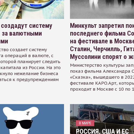
 создадут систему
Минкульт запретил по
я за валютными
последнего фильма С
ями
на фестивале в Москве
Сталин, Черчилль, Гит
тво создает систему
а операций в валюте, с
Муссолини спорят о ж
оторой планирует следить
Министерство культуры зап
капитала из России. На это
показ фильма Александра 
кнуло нежелание бизнеса
«Сказка», вышедшего в 2022
аться к предупреждениям
фестивале КАРО.Арт, котор
проходит в Москве с 10 по 
В МИРЕ
РОССИЯ, США И ЕС