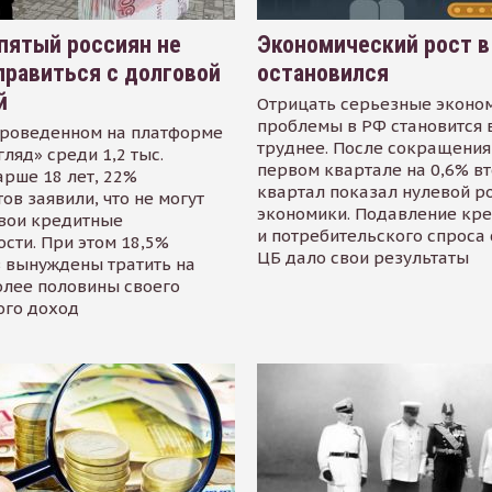
пятый россиян не
Экономический рост в
равиться с долговой
остановился
й
Отрицать серьезные эконо
проблемы в РФ становится 
проведенном на платформе
труднее. После сокращения
гляд» среди 1,2 тыс.
первом квартале на 0,6% в
арше 18 лет, 22%
квартал показал нулевой р
ов заявили, что не могут
экономики. Подавление кр
свои кредитные
и потребительского спроса
сти. При этом 18,5%
ЦБ дало свои результаты
 вынуждены тратить на
олее половины своего
ого доход