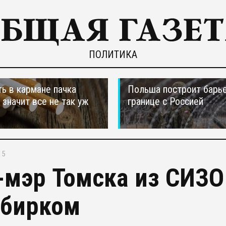
ПОЛИТИКА
ть в кармане пачка
Польша построит барье
, значит все не так уж
границе с Россией
15
-мэр Томска из СИЗО
збирком