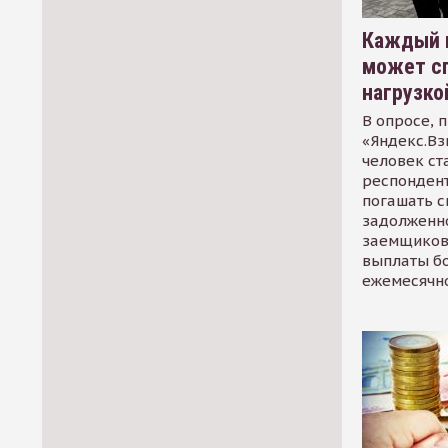
Каждый 
может сп
нагрузко
В опросе, 
«Яндекс.Вз
человек ст
респондент
погашать 
задолженно
заемщиков
выплаты б
ежемесячн