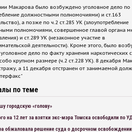
ии Макарова было возбуждено уголовное дело по 
ебление должностными полномочиями) и ст.163
льство), а позже по ч.2 ст.285 УК (злоупотребление
ными полномочиями, совершенное главой органа м
ления) и ст.289 УК (незаконное участие в
мательской деятельности). Кроме этого, было воз
уголовное дело по факту хранения наркотических 
особо крупном размере (ч.2 ст.228 УК). 8 декабря М
стражу, а 11 декабря отстранен от занимаемой долж
нтерфакс"
алы по теме
шу городскую «голову»
о на 12 лет за взятки экс-мэра Томска освободили по У
ра обжаловала решение суда о досрочном освобождении