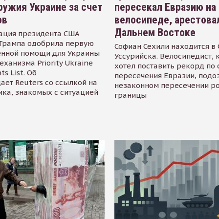
ружия Украине за счет
пересекал Евразию на
ов
велосипеде, арестова
Дальнем Востоке
ация президента США
Трампа одобрила первую
Софиан Сехили находится в
енной помощи для Украины
Уссурийска. Велосипедист,
еханизма Priority Ukraine
хотел поставить рекорд по 
s List. Об
пересечения Евразии, подо
ает Reuters со ссылкой на
незаконном пересечении р
ика, знакомых с ситуацией
границы