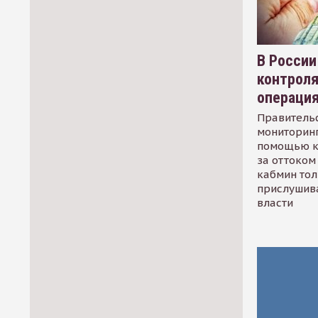
В России
контрол
операци
Правительс
мониторинг
помощью к
за оттоком 
кабмин тол
прислушив
власти