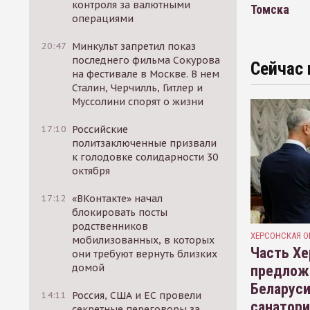
контроля за валютными
Томска
операциями
20:47
Минкульт запретил показ
последнего фильма Сокурова
Сейчас 
на фестивале в Москве. В нем
Сталин, Черчилль, Гитлер и
Муссолини спорят о жизни
17:10
Российские
политзаключенные призвали
к голодовке солидарности 30
октября
17:12
«ВКонтакте» начал
блокировать посты
родственников
ХЕРСОНСКАЯ О
мобилизованных, в которых
Часть Хе
они требуют вернуть близких
домой
предлож
Беларуси
14:11
Россия, США и ЕС провели
санатор
секретные переговоры за