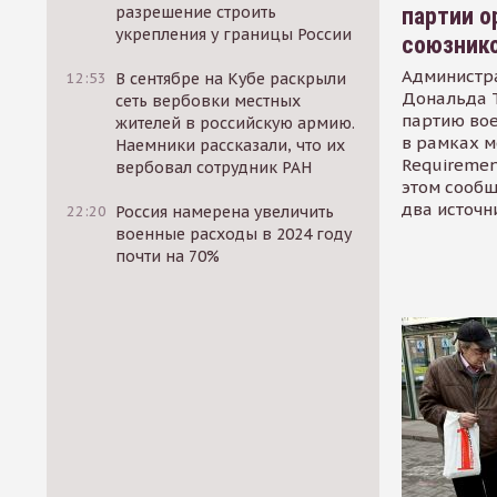
партии о
разрешение строить
укрепления у границы России
союзник
Администр
12:53
В сентябре на Кубе раскрыли
Дональда 
сеть вербовки местных
партию во
жителей в российскую армию.
в рамках м
Наемники рассказали, что их
Requirement
вербовал сотрудник РАН
этом сообщ
два источн
22:20
Россия намерена увеличить
военные расходы в 2024 году
почти на 70%