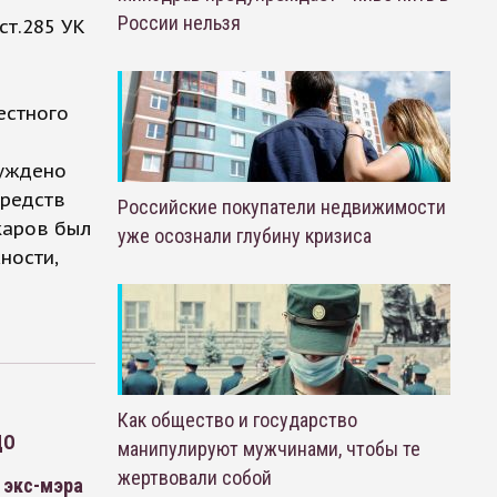
России нельзя
ст.285 УК
естного
буждено
средств
Российские покупатели недвижимости
акаров был
уже осознали глубину кризиса
ности,
Как общество и государство
ДО
манипулируют мужчинами, чтобы те
жертвовали собой
 экс-мэра