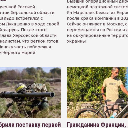
Бывший операционный дир
аченной Россией
немецкой платёжной систем
ации Херсонской области
Ян Марсалек бежал из Евр
альдо встретился с
после краха компании в 202
ом Лукашенко в ходе своей
Сейчас он живёт в Москве, 
Беларусь. После этого
перемещается по России и 
глава Херсонской области
на оккупированные террит
налистам, что регион готов
Украины
инску часть побережья
и Черного морей
рили поставку первой
Гражданина Франции,