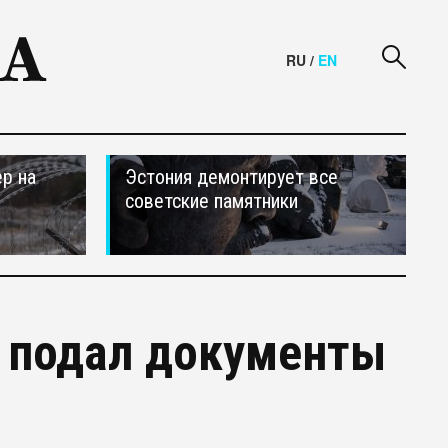
RU
/
EN
р на
Эстония демонтирует все
советские памятники
 подал документы