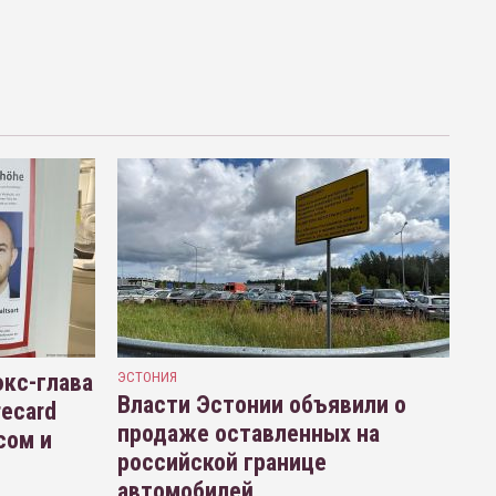
кс-глава
ЭСТОНИЯ
Власти Эстонии объявили о
recard
продаже оставленных на
сом и
российской границе
автомобилей