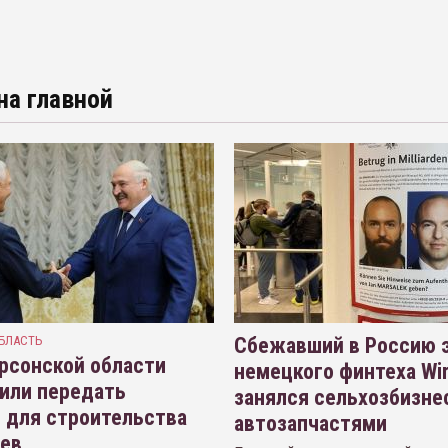
на главной
БЛАСТЬ
Сбежавший в Россию э
рсонской области
немецкого финтеха Wi
или передать
занялся сельхозбизне
 для строительства
автозапчастями
иев