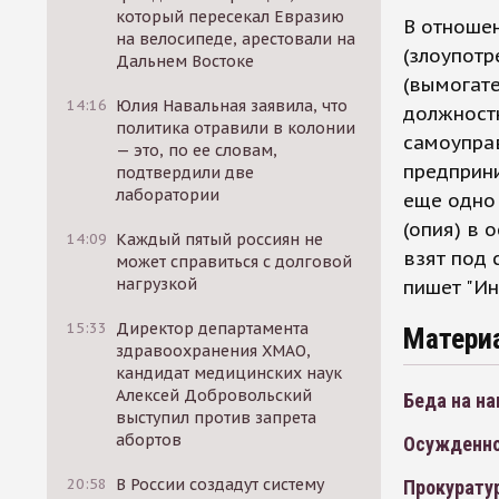
который пересекал Евразию
В отношен
на велосипеде, арестовали на
(злоупотр
Дальнем Востоке
(вымогате
14:16
Юлия Навальная заявила, что
должност
политика отравили в колонии
самоуправ
— это, по ее словам,
предприни
подтвердили две
лаборатории
еще одно 
(опия) в 
14:09
Каждый пятый россиян не
взят под 
может справиться с долговой
нагрузкой
пишет "И
15:33
Директор департамента
Матери
здравоохранения ХМАО,
кандидат медицинских наук
Алексей Добровольский
Беда на на
выступил против запрета
абортов
Осужденног
20:58
В России создадут систему
Прокурату