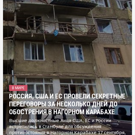
В МИРЕ
РОССИЯ, США И ЕС ПРОВЕЛИ СЕКРЕТНЫЕ
ПЕРЕГОВОРЫ ЗА НЕСКОЛЬКО ДНЕЙ ДО
ОБОСТРЕНИЯ В НАГОРНОМ КАРАБАХЕ
Высшие должностные лица США, ЕС и России
встретились в Стамбуле для обсуждения
противостояния в Нагорном Карабахе 17 сентября,