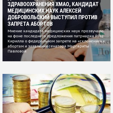
ЗДРАВООХРАНЕНИЯ ХМАО, КАНДИДАТ
МЕДИЦИНСКИХ НАУК АЛЕКСЕЙ
ДОБРОВОЛЬСКИЙ ВЫСТУПИЛ ПРОТИВ
ЗАПРЕТА АБОРТОВ
Мнение кандидата медицинских наук прозвучало
на фоне последнего предложения патриарха РПЦ
Кирилла о федеральном запрете на «склонение» к
абортам и заявления сенатора Маргариты
Павловой