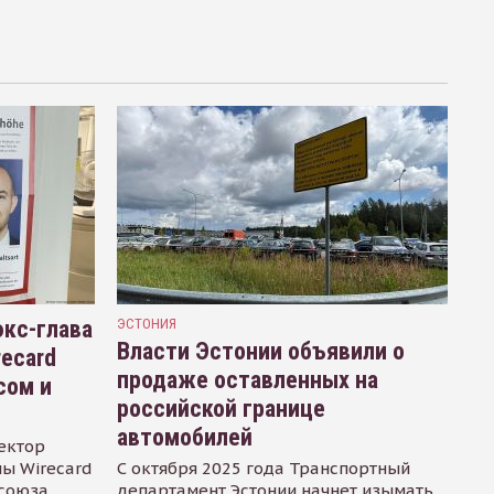
кс-глава
ЭСТОНИЯ
Власти Эстонии объявили о
recard
продаже оставленных на
сом и
российской границе
автомобилей
ектор
ы Wirecard
С октября 2025 года Транспортный
осоюза
департамент Эстонии начнет изымать