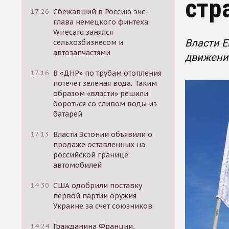
стр
17:26
Сбежавший в Россию экс-
глава немецкого финтеха
Wirecard занялся
Власти Е
сельхозбизнесом и
автозапчастями
движения
17:16
В «ДНР» по трубам отопления
потечет зеленая вода. Таким
образом «власти» решили
бороться со сливом воды из
батарей
17:13
Власти Эстонии объявили о
продаже оставленных на
российской границе
автомобилей
14:30
США одобрили поставку
первой партии оружия
Украине за счет союзников
14:24
Гражданина Франции,