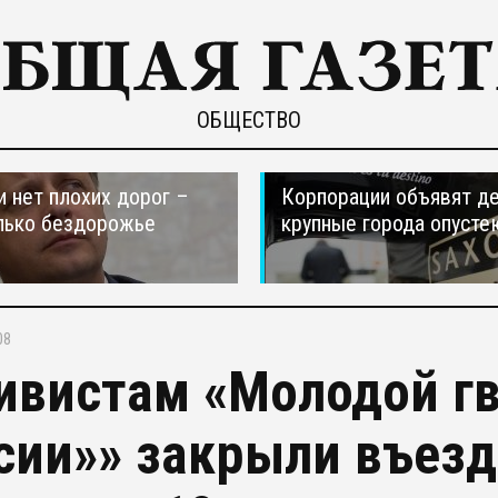
ОБЩЕСТВО
и нет плохих дорог –
Корпорации объявят д
лько бездорожье
крупные города опусте
08
ивистам «Молодой г
сии»» закрыли въезд