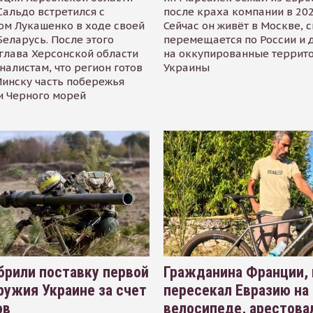
альдо встретился с
после краха компании в 202
ом Лукашенко в ходе своей
Сейчас он живёт в Москве, 
Беларусь. После этого
перемещается по России и 
глава Херсонской области
на оккупированные террит
налистам, что регион готов
Украины
инску часть побережья
и Черного морей
рили поставку первой
Гражданина Франции,
ружия Украине за счет
пересекал Евразию на
ов
велосипеде, арестова