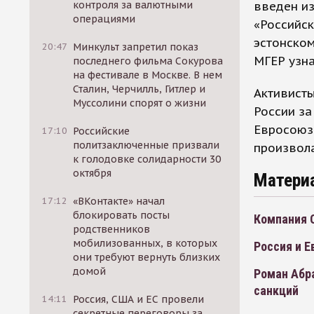
введен из
контроля за валютными
операциями
«Российск
эстонском
20:47
Минкульт запретил показ
МГЕР узна
последнего фильма Сокурова
на фестивале в Москве. В нем
Сталин, Черчилль, Гитлер и
Активист
Муссолини спорят о жизни
России за
Евросоюз
17:10
Российские
политзаключенные призвали
произвола
к голодовке солидарности 30
октября
Матери
17:12
«ВКонтакте» начал
блокировать посты
Компания O
родственников
мобилизованных, в которых
Россия и Е
они требуют вернуть близких
домой
Роман Абра
санкций
14:11
Россия, США и ЕС провели
секретные переговоры за