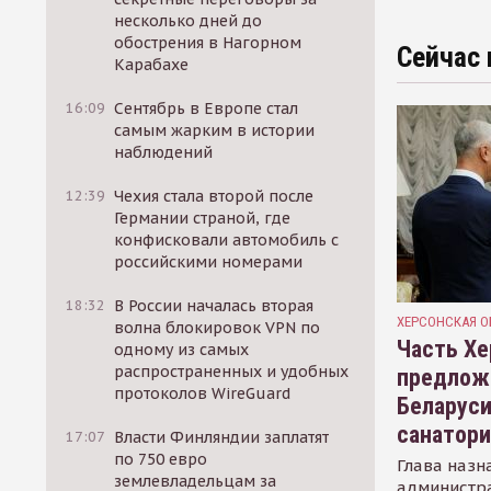
несколько дней до
обострения в Нагорном
Сейчас 
Карабахе
16:09
Сентябрь в Европе стал
самым жарким в истории
наблюдений
12:39
Чехия стала второй после
Германии страной, где
конфисковали автомобиль с
российскими номерами
18:32
В России началась вторая
ХЕРСОНСКАЯ О
волна блокировок VPN по
Часть Хе
одному из самых
распространенных и удобных
предлож
протоколов WireGuard
Беларуси
санатор
17:07
Власти Финляндии заплатят
по 750 евро
Глава назн
землевладельцам за
администр