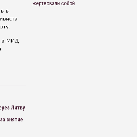
жертвовали собой
ов в
тивиста
рту.
ь в МИД
й
ерез Литву
за снятие