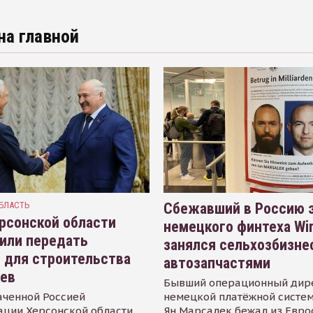
на главной
БЛАСТЬ
Сбежавший в Россию э
рсонской области
немецкого финтеха Wi
или передать
занялся сельхозбизне
 для строительства
автозапчастями
иев
Бывший операционный дир
аченной Россией
немецкой платёжной систем
ации Херсонской области
Ян Марсалек бежал из Евр