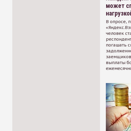
может сп
нагрузко
В опросе, 
«Яндекс.Вз
человек ст
респондент
погашать 
задолженно
заемщиков
выплаты б
ежемесячн