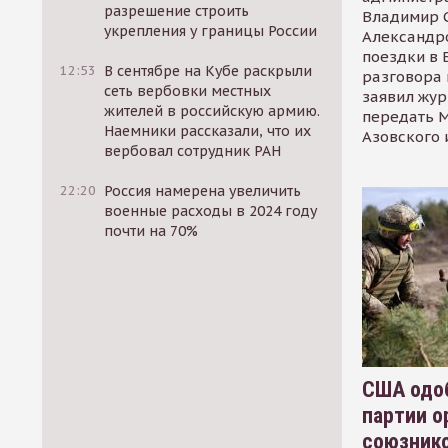
разрешение строить
Владимир С
укрепления у границы России
Александр
поездки в 
12:53
В сентябре на Кубе раскрыли
разговора 
сеть вербовки местных
заявил жур
жителей в российскую армию.
передать М
Наемники рассказали, что их
Азовского 
вербовал сотрудник РАН
22:20
Россия намерена увеличить
военные расходы в 2024 году
почти на 70%
США одоб
партии о
союзник