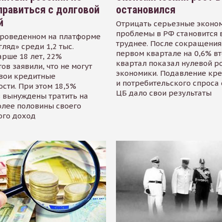
равиться с долговой
остановился
й
Отрицать серьезные эконо
проблемы в РФ становится 
проведенном на платформе
труднее. После сокращения
гляд» среди 1,2 тыс.
первом квартале на 0,6% в
арше 18 лет, 22%
квартал показал нулевой р
ов заявили, что не могут
экономики. Подавление кр
свои кредитные
и потребительского спроса
сти. При этом 18,5%
ЦБ дало свои результаты
 вынуждены тратить на
олее половины своего
ого доход