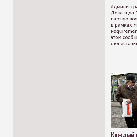
Администр
Дональда 
партию во
в рамках м
Requirement
этом сообщ
два источн
Каждый 