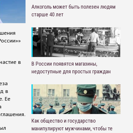
Алкоголь может быть полезен людям
старше 40 лет
ашения
России»»
частие в
В России появятся магазины,
недоступные для простых граждан
еза
зд в
. Ее
а
оглашения.
Как общество и государство
был
манипулируют мужчинами, чтобы те