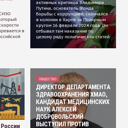
активных критиков Владимира
Путина, основатель Фонда
 СИЗО
борьбы с коррупцией, скончался
 который
в колонии в Харпе за Полярным
скорости
кругом 16 февраля 2024 года. Он
зревается в
отбывал там наказание по
оссийской
целому ряду политических статей
ОБЩЕСТВО
ДИРЕКТОР ДЕПАРТАМЕНТА
ЗДРАВООХРАНЕНИЯ ХМАО,
КАНДИДАТ МЕДИЦИНСКИХ
НАУК АЛЕКСЕЙ
ДОБРОВОЛЬСКИЙ
ВЫСТУПИЛ ПРОТИВ
 России