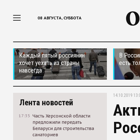
08 АВГУСТА, СУББОТА
Каждый пятый россиянин
В Росси
хочет уехать из страны
есть то
навсегда
14.10.2019 13:
Лента новостей
Акт
17:35
Часть Херсонской области
Рос
предложили передать
Беларуси для строительства
санаториев