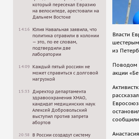
который пересекал Евразию
на велосипеде, арестовали на
Дальнем Востоке
14:16
Юлия Навальная заявила, что
Власти Ев
политика отравили в колонии
шестерым
— это, по ее словам,
подтвердили две
из Петерб
лаборатории
Поводом 
14:09
Каждый пятый россиян не
акции «Бе
может справиться с долговой
нагрузкой
Активистк
15:33
Директор департамента
рассказал
здравоохранения ХМАО,
Евросоюз 
кандидат медицинских наук
Алексей Добровольский
остановил
выступил против запрета
сообщили,
абортов
Анастасия
20:58
В России создадут систему