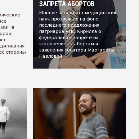
ЗАПРЕТА АБОРТОВ
Мнение кандидата медицинских
мические
наук прозвучало на фоне
все
последнего предложения
 ВВП в
патриарха РПЦ Кирилла о
торой
федеральном запрете на
ост
«склонение» к абортам и
едитования
заявления сенатора Маргариты
 со стороны
Павловой