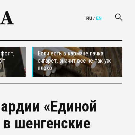
RU
/
EN
ефолт,
Если есть в кармане пачка
ют
сигарет, значит все не так уж
плохо
вардии «Единой
 в шенгенские