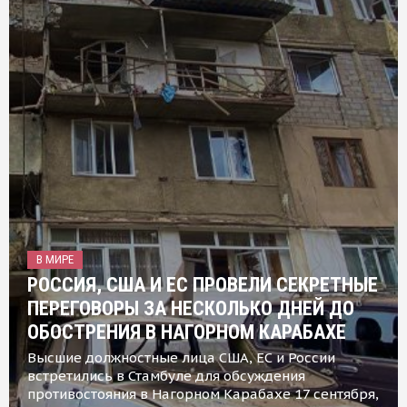
В МИРЕ
РОССИЯ, США И ЕС ПРОВЕЛИ СЕКРЕТНЫЕ
ПЕРЕГОВОРЫ ЗА НЕСКОЛЬКО ДНЕЙ ДО
ОБОСТРЕНИЯ В НАГОРНОМ КАРАБАХЕ
Высшие должностные лица США, ЕС и России
встретились в Стамбуле для обсуждения
противостояния в Нагорном Карабахе 17 сентября,