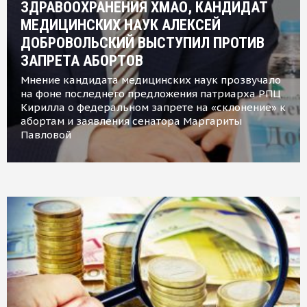
ЗДРАВООХРАНЕНИЯ ХМАО, КАНДИДАТ
МЕДИЦИНСКИХ НАУК АЛЕКСЕЙ
ДОБРОВОЛЬСКИЙ ВЫСТУПИЛ ПРОТИВ
ЗАПРЕТА АБОРТОВ
Мнение кандидата медицинских наук прозвучало
на фоне последнего предложения патриарха РПЦ
Кирилла о федеральном запрете на «склонение» к
абортам и заявления сенатора Маргариты
Павловой