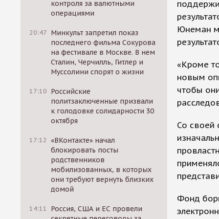
поддержив
контроля за валютными
операциями
результат
Юнеман м
20:47
Минкульт запретил показ
результат
последнего фильма Сокурова
на фестивале в Москве. В нем
Сталин, Черчилль, Гитлер и
«Кроме то
Муссолини спорят о жизни
новым оп
чтобы они
17:10
Российские
политзаключенные призвали
расследов
к голодовке солидарности 30
октября
Со своей 
изначальн
17:12
«ВКонтакте» начал
провластн
блокировать посты
родственников
применяло
мобилизованных, в которых
представи
они требуют вернуть близких
домой
Фонд борь
14:11
Россия, США и ЕС провели
электронн
секретные переговоры за