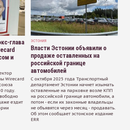
кс-глава
ЭСТОНИЯ
Власти Эстонии объявили о
recard
продаже оставленных на
сом и
российской границе
автомобилей
ектор
ы Wirecard
С октября 2025 года Транспортный
осоюза
департамент Эстонии начнет изымать
0 году.
оставленные на парковке возле КПП
свободно
на российской границе автомобили, а
даже ездит
потом - если их законные владельцы
ории
не объявятся через месяц - продавать.
Об этом сообщает эстонское издание
ERR