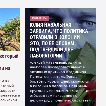
ПОЛИТИКА
ЮЛИЯ НАВАЛЬНАЯ
ЗАЯВИЛА, ЧТО ПОЛИТИКА
ОТРАВИЛИ В КОЛОНИИ —
ЭТО, ПО ЕЕ СЛОВАМ,
ПОДТВЕРДИЛИ ДВЕ
ЛАБОРАТОРИИ
 который
Алексей Навальный, один из
наиболее последовательных и
ли на
активных критиков Владимира
Путина, основатель Фонда
 СИЗО
борьбы с коррупцией, скончался
 который
в колонии в Харпе за Полярным
скорости
кругом 16 февраля 2024 года. Он
зревается в
отбывал там наказание по
оссийской
целому ряду политических статей