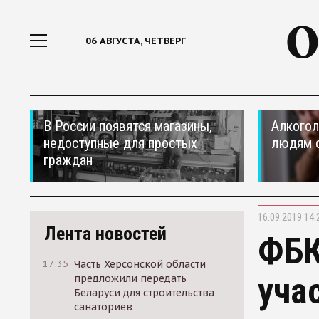
06 АВГУСТА, ЧЕТВЕРГ
В России появятся магазины,
Алкогол
недоступные для простых
людям 
граждан
16.09.2019 14:
Лента новостей
ФБК
17:35
Часть Херсонской области
уча
предложили передать
Беларуси для строительства
санаториев