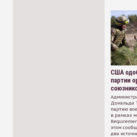
США одоб
партии о
союзник
Администр
Дональда 
партию во
в рамках м
Requirement
этом сообщ
два источн