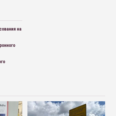
сования на
ронного
ого