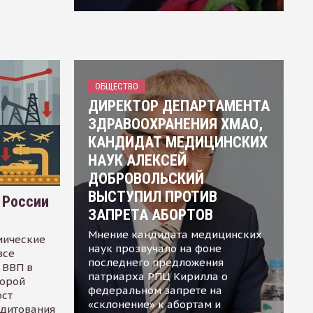
ОБЩЕСТВО
ДИРЕКТОР ДЕПАРТАМЕНТА
ЗДРАВООХРАНЕНИЯ ХМАО,
КАНДИДАТ МЕДИЦИНСКИХ
НАУК АЛЕКСЕЙ
ДОБРОВОЛЬСКИЙ
ВЫСТУПИЛ ПРОТИВ
 России
ЗАПРЕТА АБОРТОВ
Мнение кандидата медицинских
мические
наук прозвучало на фоне
все
последнего предложения
 ВВП в
патриарха РПЦ Кирилла о
торой
федеральном запрете на
ост
«склонение» к абортам и
едитования