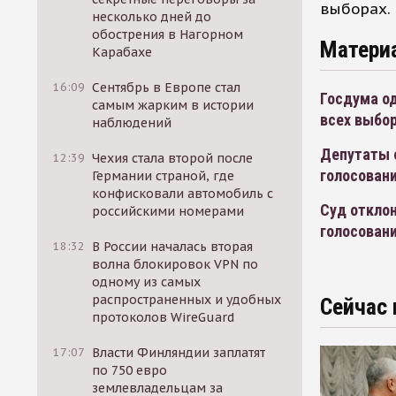
выборах.
несколько дней до
обострения в Нагорном
Матери
Карабахе
16:09
Сентябрь в Европе стал
Госдума од
самым жарким в истории
всех выбо
наблюдений
Депутаты о
12:39
Чехия стала второй после
голосован
Германии страной, где
конфисковали автомобиль с
Суд откло
российскими номерами
голосован
18:32
В России началась вторая
волна блокировок VPN по
одному из самых
распространенных и удобных
Сейчас 
протоколов WireGuard
17:07
Власти Финляндии заплатят
по 750 евро
землевладельцам за