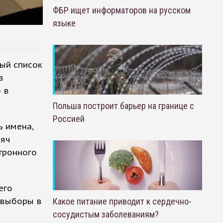
ФБР ищет информаторов на русском
языке
ый список
в
 в
Польша построит барьер на границе с
Россией
ь имена,
сяч
ктронного
его
 выборы в
Какое питание приводит к сердечно-
сосудистым заболеваниям?