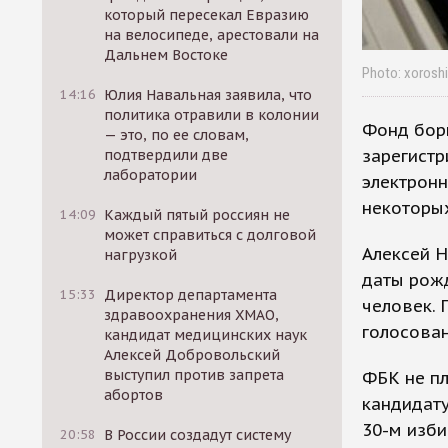
который пересекал Евразию
на велосипеде, арестовали на
Дальнем Востоке
Photo: xoroshi
14:16
Юлия Навальная заявила, что
политика отравили в колонии
Фонд борь
— это, по ее словам,
зарегист
подтвердили две
лаборатории
электронн
некоторых
14:09
Каждый пятый россиян не
может справиться с долговой
Алексей Н
нагрузкой
даты рожд
15:33
Директор департамента
человек. 
здравоохранения ХМАО,
голосован
кандидат медицинских наук
Алексей Добровольский
выступил против запрета
ФБК не пл
абортов
кандидат
30-м изби
20:58
В России создадут систему