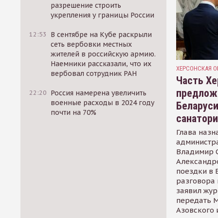
разрешение строить
укрепления у границы России
12:53
В сентябре на Кубе раскрыли
сеть вербовки местных
жителей в российскую армию.
Наемники рассказали, что их
ХЕРСОНСКАЯ О
вербовал сотрудник РАН
Часть Хе
предлож
22:20
Россия намерена увеличить
военные расходы в 2024 году
Беларуси
почти на 70%
санатор
Глава назн
администр
Владимир С
Александр
поездки в 
разговора 
заявил жур
передать М
Азовского 