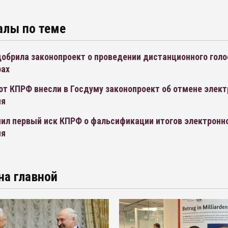
алы по теме
обрила законопроект о проведении дистанционного голо
рах
т КПРФ внесли в Госдуму законопроект об отмене элект
ия
нил первый иск КПРФ о фальсификации итогов электронн
ия
на главной