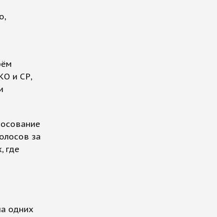
о,
рём
О и СР,
и
лосование
олосов за
, где
на одних