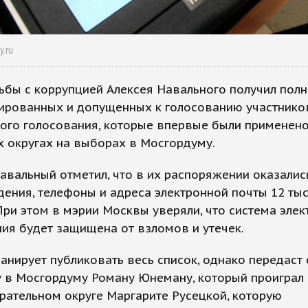
y.ru
бы с коррупцией Алексея Навального получил полн
рированных и допущенных к голосованию участнико
ого голосования, которые впервые были применено
 округах на выборах в Мосгордуму.
авальный отметил, что в их распоряжении оказалис
ения, телефоны и адреса электронной почты 12 ты
При этом в мэрии Москвы уверяли, что система эле
ия будет защищена от взломов и утечек.
анирует публиковать весь список, однако передаст 
у в Мосгордуму Роману Юнеману, который проиграл
рательном округе Маргарите Русецкой, которую