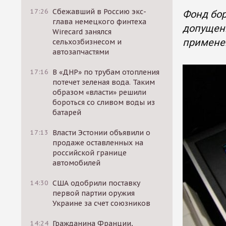
17:26
Сбежавший в Россию экс-
Фонд бор
глава немецкого финтеха
допущенн
Wirecard занялся
применен
сельхозбизнесом и
автозапчастями
17:16
В «ДНР» по трубам отопления
потечет зеленая вода. Таким
образом «власти» решили
бороться со сливом воды из
батарей
17:13
Власти Эстонии объявили о
продаже оставленных на
российской границе
автомобилей
14:30
США одобрили поставку
первой партии оружия
Украине за счет союзников
14:24
Гражданина Франции,