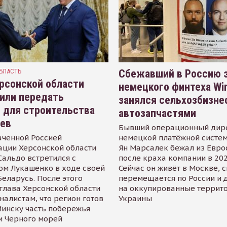
БЛАСТЬ
Сбежавший в Россию э
рсонской области
немецкого финтеха Wi
или передать
занялся сельхозбизне
 для строительства
автозапчастями
иев
Бывший операционный дир
аченной Россией
немецкой платёжной систем
ации Херсонской области
Ян Марсалек бежал из Евр
альдо встретился с
после краха компании в 202
ом Лукашенко в ходе своей
Сейчас он живёт в Москве, 
Беларусь. После этого
перемещается по России и 
глава Херсонской области
на оккупированные террит
налистам, что регион готов
Украины
инску часть побережья
и Черного морей