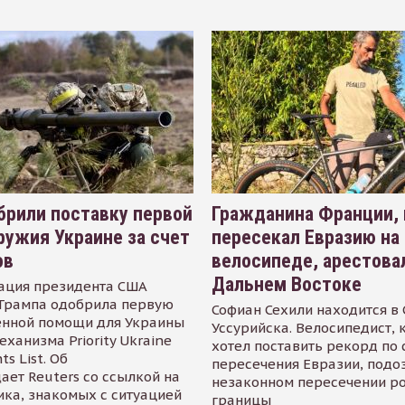
рили поставку первой
Гражданина Франции,
ружия Украине за счет
пересекал Евразию на
ов
велосипеде, арестова
Дальнем Востоке
ация президента США
Трампа одобрила первую
Софиан Сехили находится в
енной помощи для Украины
Уссурийска. Велосипедист,
еханизма Priority Ukraine
хотел поставить рекорд по 
s List. Об
пересечения Евразии, подо
ает Reuters со ссылкой на
незаконном пересечении р
ика, знакомых с ситуацией
границы