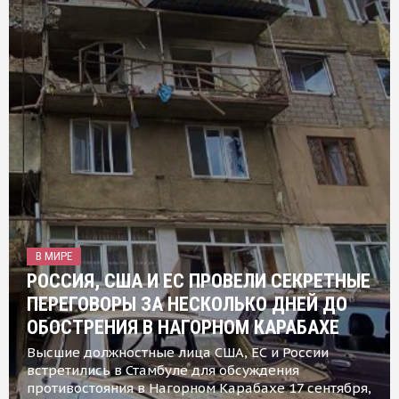
В МИРЕ
РОССИЯ, США И ЕС ПРОВЕЛИ СЕКРЕТНЫЕ
ПЕРЕГОВОРЫ ЗА НЕСКОЛЬКО ДНЕЙ ДО
ОБОСТРЕНИЯ В НАГОРНОМ КАРАБАХЕ
Высшие должностные лица США, ЕС и России
встретились в Стамбуле для обсуждения
противостояния в Нагорном Карабахе 17 сентября,