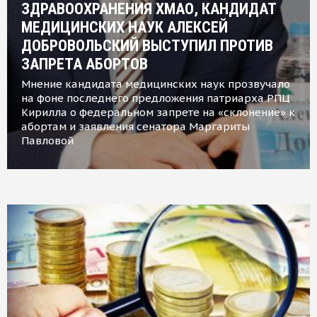
ЗДРАВООХРАНЕНИЯ ХМАО, КАНДИДАТ
МЕДИЦИНСКИХ НАУК АЛЕКСЕЙ
ДОБРОВОЛЬСКИЙ ВЫСТУПИЛ ПРОТИВ
ЗАПРЕТА АБОРТОВ
Мнение кандидата медицинских наук прозвучало
на фоне последнего предложения патриарха РПЦ
Кирилла о федеральном запрете на «склонение» к
абортам и заявления сенатора Маргариты
Павловой