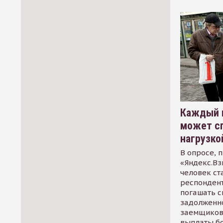
Каждый 
может сп
нагрузко
В опросе, 
«Яндекс.Вз
человек ст
респондент
погашать 
задолженно
заемщиков
выплаты б