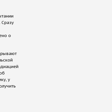
ытании
 Сразу
ено о
скрывают
льской
адиацией
 об
ку, у
олучить