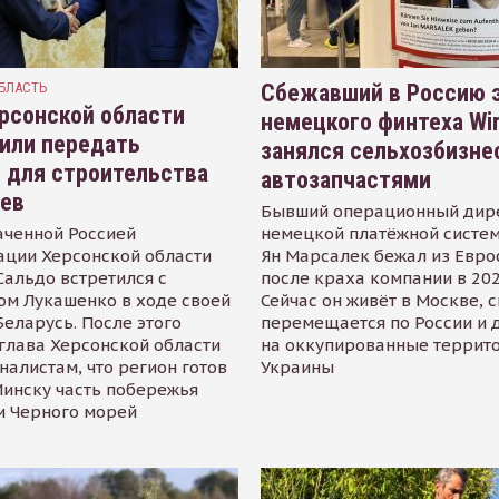
БЛАСТЬ
Сбежавший в Россию э
рсонской области
немецкого финтеха Wi
или передать
занялся сельхозбизне
 для строительства
автозапчастями
иев
Бывший операционный дир
аченной Россией
немецкой платёжной систем
ации Херсонской области
Ян Марсалек бежал из Евр
альдо встретился с
после краха компании в 202
ом Лукашенко в ходе своей
Сейчас он живёт в Москве, 
Беларусь. После этого
перемещается по России и 
глава Херсонской области
на оккупированные террит
налистам, что регион готов
Украины
инску часть побережья
и Черного морей