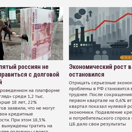
пятый россиян не
Экономический рост в
равиться с долговой
остановился
й
Отрицать серьезные эконо
проблемы в РФ становится 
проведенном на платформе
труднее. После сокращения
гляд» среди 1,2 тыс.
первом квартале на 0,6% в
арше 18 лет, 22%
квартал показал нулевой р
ов заявили, что не могут
экономики. Подавление кр
свои кредитные
и потребительского спроса
сти. При этом 18,5%
ЦБ дало свои результаты
 вынуждены тратить на
олее половины своего