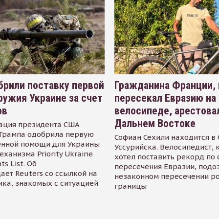
рили поставку первой
Гражданина Франции,
ружия Украине за счет
пересекал Евразию на
ов
велосипеде, арестова
Дальнем Востоке
ация президента США
Трампа одобрила первую
Софиан Сехили находится в
енной помощи для Украины
Уссурийска. Велосипедист,
еханизма Priority Ukraine
хотел поставить рекорд по 
s List. Об
пересечения Евразии, подо
ает Reuters со ссылкой на
незаконном пересечении р
ика, знакомых с ситуацией
границы