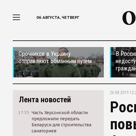
06 АВГУСТА, ЧЕТВЕРГ
Срочников в Украину
В Росси
отправляют обманным путем
недосту
гражда
26.08.2019 12:
Лента новостей
Рос
17:35
Часть Херсонской области
пов
предложили передать
Беларуси для строительства
санаториев