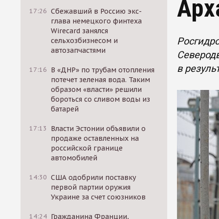
Арх
17:26
Сбежавший в Россию экс-
глава немецкого финтеха
Wirecard занялся
Росгидро
сельхозбизнесом и
автозапчастями
Северодв
в резуль
17:16
В «ДНР» по трубам отопления
потечет зеленая вода. Таким
образом «власти» решили
бороться со сливом воды из
батарей
17:13
Власти Эстонии объявили о
продаже оставленных на
российской границе
автомобилей
14:30
США одобрили поставку
первой партии оружия
Украине за счет союзников
14:24
Гражданина Франции,