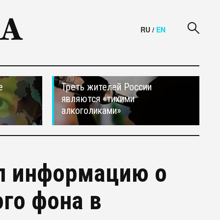
RU
/
EN
е
Треть жителей России
являются «тихими
алкоголиками»
л информацию о
го фона в