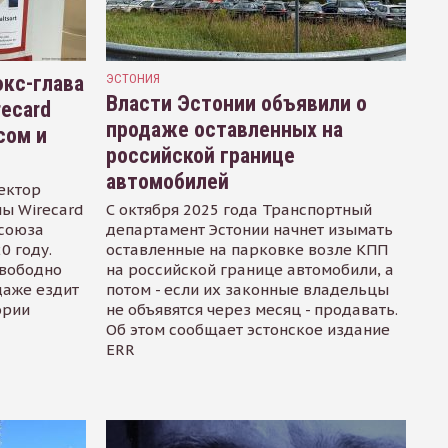
кс-глава
ЭСТОНИЯ
Власти Эстонии объявили о
recard
продаже оставленных на
сом и
российской границе
автомобилей
ектор
ы Wirecard
С октября 2025 года Транспортный
осоюза
департамент Эстонии начнет изымать
0 году.
оставленные на парковке возле КПП
свободно
на российской границе автомобили, а
даже ездит
потом - если их законные владельцы
ории
не объявятся через месяц - продавать.
Об этом сообщает эстонское издание
ERR