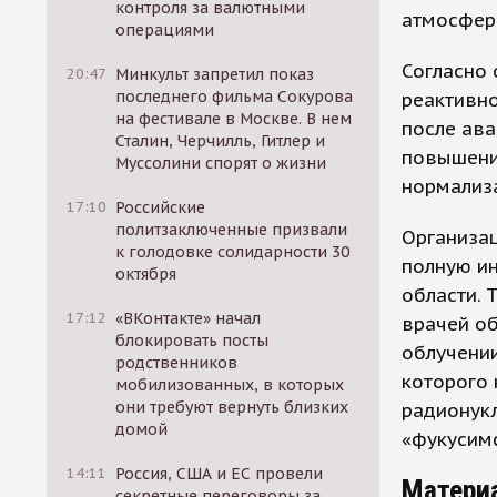
контроля за валютными
атмосфер
операциями
Согласно 
20:47
Минкульт запретил показ
последнего фильма Сокурова
реактивно
на фестивале в Москве. В нем
после ава
Сталин, Черчилль, Гитлер и
повышени
Муссолини спорят о жизни
нормализ
17:10
Российские
политзаключенные призвали
Организац
к голодовке солидарности 30
полную и
октября
области.
17:12
«ВКонтакте» начал
врачей об
блокировать посты
облучении
родственников
которого 
мобилизованных, в которых
они требуют вернуть близких
радионукл
домой
«фукусимс
14:11
Россия, США и ЕС провели
Матери
секретные переговоры за