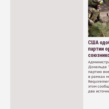
США одоб
партии о
союзник
Администр
Дональда 
партию во
в рамках м
Requirement
этом сообщ
два источн