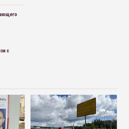
вающего
зи с