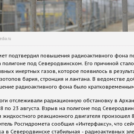
edia.ru
мет подтвердил повышения радиоактивного фона п
 полигоне под Северодвинском. Его причиной стал
вных инертных газов, которое появилось в результ
зотопов бария, стронция и лантана. В ведомстве до
шение радиоактивного фона было кратковременным
оги отслеживали радиационную обстановку в Архан
 8 по 23 августа. Взрыв на полигоне под Северодви
 жидкостного реакционного двигателя произошел 8 
тель Росгидромета сообщил «Интерфаксу», что сей
а в Северодвинске стабильная - радиоактивных эл