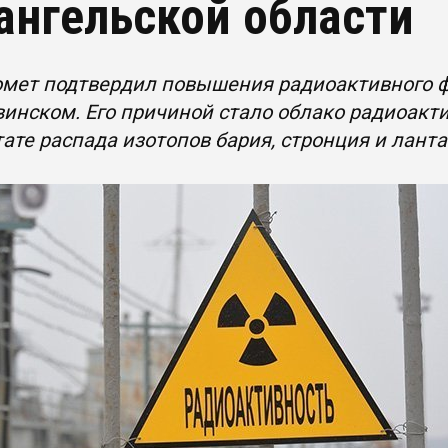
ангельской области
мет подтвердил повышения радиоактивного ф
инском. Его причиной стало облако радиоакти
тате распада изотопов бария, стронция и лант