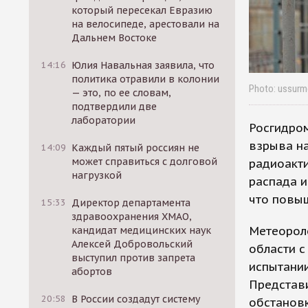
который пересекал Евразию
на велосипеде, арестовали на
Дальнем Востоке
14:16
Юлия Навальная заявила, что
политика отравили в колонии
Photo: ussurm
— это, по ее словам,
подтвердили две
лаборатории
Росгидро
взрыва на
14:09
Каждый пятый россиян не
может справиться с долговой
радиоакти
нагрузкой
распада и
что повы
15:33
Директор департамента
здравоохранения ХМАО,
Метеорол
кандидат медицинских наук
Алексей Добровольский
области с
выступил против запрета
испытании
абортов
Представи
20:58
В России создадут систему
обстановк