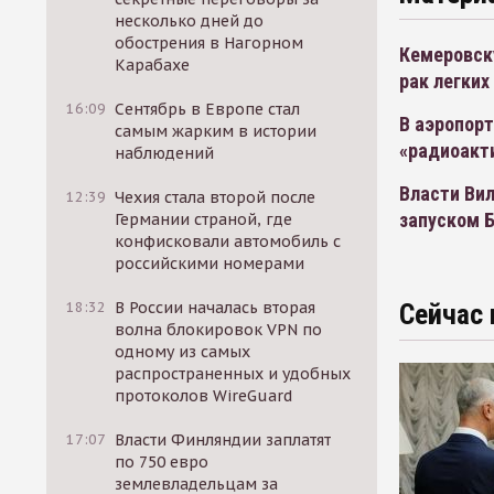
несколько дней до
обострения в Нагорном
Кемеровск
Карабахе
рак легких
16:09
Сентябрь в Европе стал
В аэропор
самым жарким в истории
«радиоакт
наблюдений
Власти Ви
12:39
Чехия стала второй после
запуском 
Германии страной, где
конфисковали автомобиль с
российскими номерами
18:32
В России началась вторая
Сейчас 
волна блокировок VPN по
одному из самых
распространенных и удобных
протоколов WireGuard
17:07
Власти Финляндии заплатят
по 750 евро
землевладельцам за