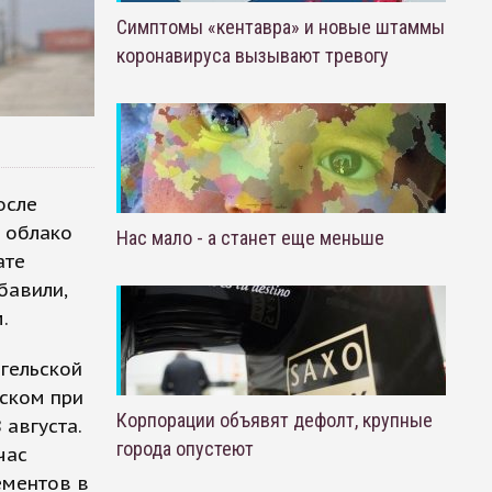
Симптомы «кентавра» и новые штаммы
коронавируса вызывают тревогу
осле
о облако
Нас мало - а станет еще меньше
ате
бавили,
.
гельской
нском при
Корпорации объявят дефолт, крупные
августа.
города опустеют
час
ементов в