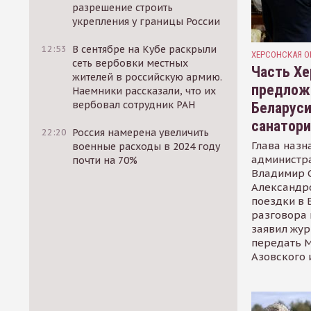
разрешение строить
укрепления у границы России
12:53
В сентябре на Кубе раскрыли
ХЕРСОНСКАЯ О
сеть вербовки местных
Часть Хе
жителей в российскую армию.
предлож
Наемники рассказали, что их
вербовал сотрудник РАН
Беларуси
санатор
22:20
Россия намерена увеличить
Глава назн
военные расходы в 2024 году
администр
почти на 70%
Владимир С
Александр
поездки в 
разговора 
заявил жур
передать М
Азовского 