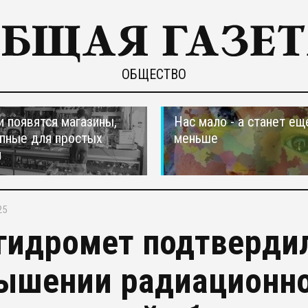
ОБЩЕСТВО
и появятся магазины,
Нас мало - а станет ещ
пные для простых
меньше
н
25
гидромет подтверди
ышении радиационно