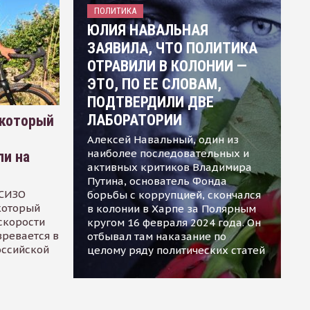
ПОЛИТИКА
ЮЛИЯ НАВАЛЬНАЯ
ЗАЯВИЛА, ЧТО ПОЛИТИКА
ОТРАВИЛИ В КОЛОНИИ —
ЭТО, ПО ЕЕ СЛОВАМ,
ПОДТВЕРДИЛИ ДВЕ
ЛАБОРАТОРИИ
 который
Алексей Навальный, один из
наиболее последовательных и
ли на
активных критиков Владимира
Путина, основатель Фонда
 СИЗО
борьбы с коррупцией, скончался
 который
в колонии в Харпе за Полярным
скорости
кругом 16 февраля 2024 года. Он
зревается в
отбывал там наказание по
оссийской
целому ряду политических статей