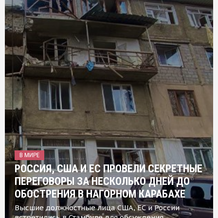
В МИРЕ
РОССИЯ, США И ЕС ПРОВЕЛИ СЕКРЕТНЫЕ
ПЕРЕГОВОРЫ ЗА НЕСКОЛЬКО ДНЕЙ ДО
ОБОСТРЕНИЯ В НАГОРНОМ КАРАБАХЕ
Высшие должностные лица США, ЕС и России
встретились в Стамбуле для обсуждения