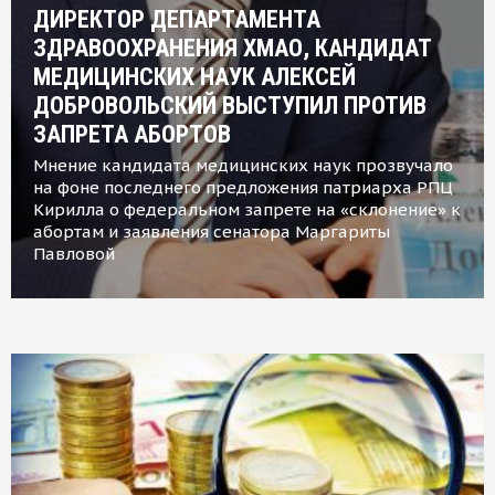
ДИРЕКТОР ДЕПАРТАМЕНТА
ЗДРАВООХРАНЕНИЯ ХМАО, КАНДИДАТ
МЕДИЦИНСКИХ НАУК АЛЕКСЕЙ
ДОБРОВОЛЬСКИЙ ВЫСТУПИЛ ПРОТИВ
ЗАПРЕТА АБОРТОВ
Мнение кандидата медицинских наук прозвучало
на фоне последнего предложения патриарха РПЦ
Кирилла о федеральном запрете на «склонение» к
абортам и заявления сенатора Маргариты
Павловой