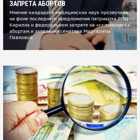
ЗАПРЕТА АБОРТОВ
Мнение кандидата медицинских наук прозвучало
на фоне последнего предложения патриарха РПЦ
Кирилла о федеральном запрете на «склонение» к
абортам и заявления сенатора Маргариты
Павловой