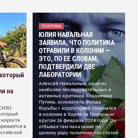
ПОЛИТИКА
ЮЛИЯ НАВАЛЬНАЯ
ЗАЯВИЛА, ЧТО ПОЛИТИКА
ОТРАВИЛИ В КОЛОНИИ —
ЭТО, ПО ЕЕ СЛОВАМ,
ПОДТВЕРДИЛИ ДВЕ
ЛАБОРАТОРИИ
 который
Алексей Навальный, один из
наиболее последовательных и
ли на
активных критиков Владимира
Путина, основатель Фонда
 СИЗО
борьбы с коррупцией, скончался
 который
в колонии в Харпе за Полярным
скорости
кругом 16 февраля 2024 года. Он
зревается в
отбывал там наказание по
оссийской
целому ряду политических статей