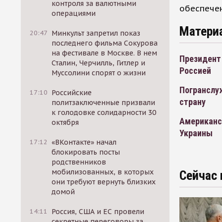
контроля за валютными
обеспечен
операциями
Матери
20:47
Минкульт запретил показ
последнего фильма Сокурова
на фестивале в Москве. В нем
Президент
Сталин, Черчилль, Гитлер и
Россией
Муссолини спорят о жизни
Погранслуж
17:10
Российские
страну
политзаключенные призвали
к голодовке солидарности 30
Американс
октября
Украины
17:12
«ВКонтакте» начал
блокировать посты
родственников
мобилизованных, в которых
Сейчас 
они требуют вернуть близких
домой
14:11
Россия, США и ЕС провели
секретные переговоры за