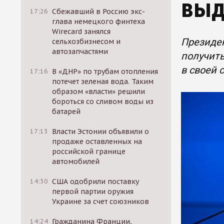
выд
17:26
Сбежавший в Россию экс-
глава немецкого финтеха
Wirecard занялся
Президен
сельхозбизнесом и
автозапчастями
получить
в своей 
17:16
В «ДНР» по трубам отопления
потечет зеленая вода. Таким
образом «власти» решили
бороться со сливом воды из
батарей
17:13
Власти Эстонии объявили о
продаже оставленных на
российской границе
автомобилей
14:30
США одобрили поставку
первой партии оружия
Украине за счет союзников
14:24
Гражданина Франции,