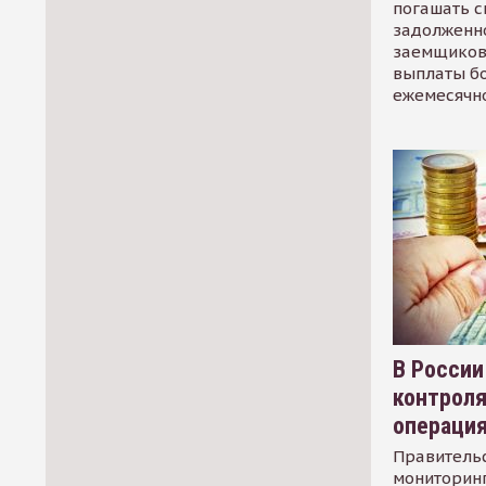
погашать 
задолженно
заемщиков
выплаты б
ежемесячн
В России
контрол
операци
Правительс
мониторинг