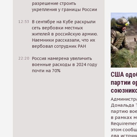
разрешение строить
укрепления у границы России
12:53
В сентябре на Кубе раскрыли
сеть вербовки местных
жителей в российскую армию.
Наемники рассказали, что их
вербовал сотрудник РАН
22:20
Россия намерена увеличить
военные расходы в 2024 году
почти на 70%
США одоб
партии о
союзник
Администр
Дональда 
партию во
в рамках м
Requirement
этом сообщ
два источн