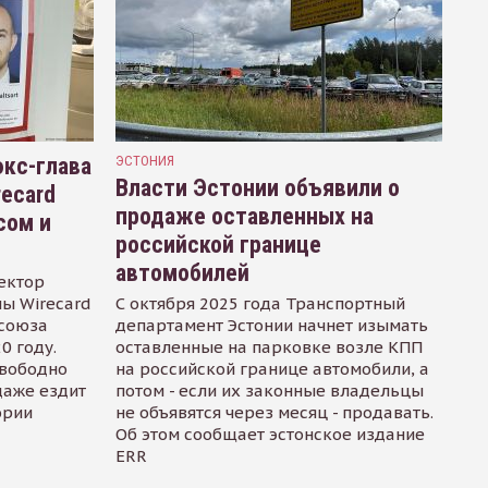
кс-глава
ЭСТОНИЯ
Власти Эстонии объявили о
recard
продаже оставленных на
сом и
российской границе
автомобилей
ектор
ы Wirecard
С октября 2025 года Транспортный
осоюза
департамент Эстонии начнет изымать
0 году.
оставленные на парковке возле КПП
свободно
на российской границе автомобили, а
даже ездит
потом - если их законные владельцы
ории
не объявятся через месяц - продавать.
Об этом сообщает эстонское издание
ERR