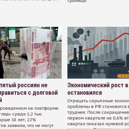
границы
пятый россиян не
Экономический рост в
равиться с долговой
остановился
й
Отрицать серьезные эконо
проблемы в РФ становится 
проведенном на платформе
труднее. После сокращения
гляд» среди 1,2 тыс.
первом квартале на 0,6% в
арше 18 лет, 22%
квартал показал нулевой р
ов заявили, что не могут