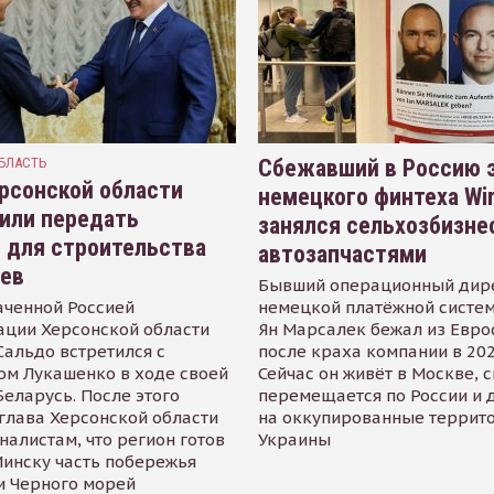
БЛАСТЬ
Сбежавший в Россию э
рсонской области
немецкого финтеха Wi
или передать
занялся сельхозбизне
 для строительства
автозапчастями
иев
Бывший операционный дир
аченной Россией
немецкой платёжной систем
ации Херсонской области
Ян Марсалек бежал из Евр
альдо встретился с
после краха компании в 202
ом Лукашенко в ходе своей
Сейчас он живёт в Москве, 
Беларусь. После этого
перемещается по России и 
глава Херсонской области
на оккупированные террит
налистам, что регион готов
Украины
инску часть побережья
и Черного морей