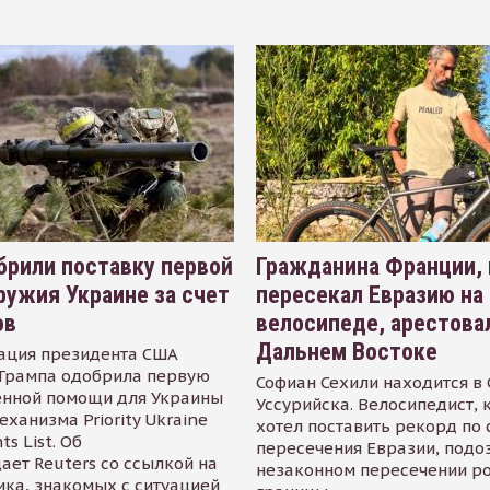
рили поставку первой
Гражданина Франции,
ружия Украине за счет
пересекал Евразию на
ов
велосипеде, арестова
Дальнем Востоке
ация президента США
Трампа одобрила первую
Софиан Сехили находится в
енной помощи для Украины
Уссурийска. Велосипедист,
еханизма Priority Ukraine
хотел поставить рекорд по 
s List. Об
пересечения Евразии, подо
ает Reuters со ссылкой на
незаконном пересечении р
ика, знакомых с ситуацией