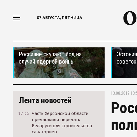
07 АВГУСТА, ПЯТНИЦА
Россияне скупают йод на
Эстония
случай ядерной войны
советск
13.08.2019 13:
Лента новостей
Рос
17:35
Часть Херсонской области
пол
предложили передать
Беларуси для строительства
санаториев