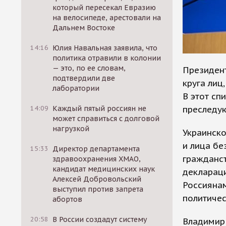
который пересекал Евразию
на велосипеде, арестовали на
Дальнем Востоке
14:16
Юлия Навальная заявила, что
политика отравили в колонии
— это, по ее словам,
Президент
подтвердили две
круга лиц
лаборатории
В этот сп
преследу
14:09
Каждый пятый россиян не
может справиться с долговой
нагрузкой
Украинско
и лица бе
15:33
Директор департамента
гражданст
здравоохранения ХМАО,
кандидат медицинских наук
деклараци
Алексей Добровольский
Россияна
выступил против запрета
политичес
абортов
20:58
В России создадут систему
Владимир 