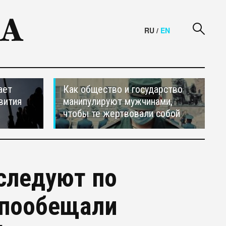
RU
/
EN
ает
Как общество и государство
вития
манипулируют мужчинами,
чтобы те жертвовали собой
следуют по
 пообещали