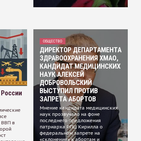
ОБЩЕСТВО
ДИРЕКТОР ДЕПАРТАМЕНТА
ЗДРАВООХРАНЕНИЯ ХМАО,
КАНДИДАТ МЕДИЦИНСКИХ
НАУК АЛЕКСЕЙ
ДОБРОВОЛЬСКИЙ
ВЫСТУПИЛ ПРОТИВ
 России
ЗАПРЕТА АБОРТОВ
Мнение кандидата медицинских
мические
наук прозвучало на фоне
все
последнего предложения
 ВВП в
патриарха РПЦ Кирилла о
торой
федеральном запрете на
ост
«склонение» к абортам и