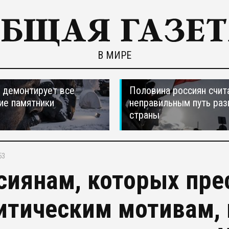
В МИРЕ
 демонтирует все
Половина россиян счит
ие памятники
неправильным путь раз
страны
53
сиянам, которых пре
итическим мотивам,