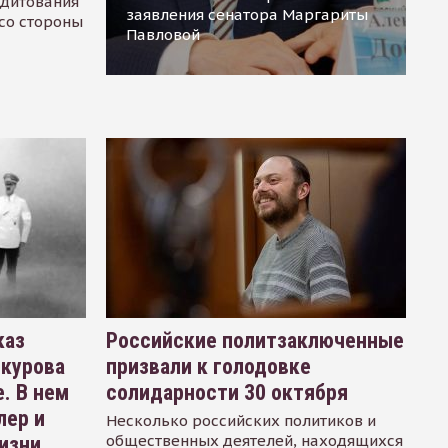
едитования
заявления сенатора Маргариты
 со стороны
Павловой
каз
Российские политзаключенные
окурова
призвали к голодовке
. В нем
солидарности 30 октября
лер и
Несколько российских политиков и
общественных деятелей, находящихся
изни