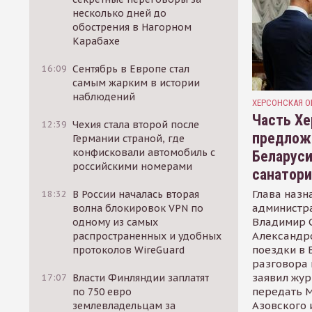
несколько дней до
обострения в Нагорном
Карабахе
16:09
Сентябрь в Европе стал
самым жарким в истории
наблюдений
ХЕРСОНСКАЯ О
Часть Хе
12:39
Чехия стала второй после
предлож
Германии страной, где
конфисковали автомобиль с
Беларуси
российскими номерами
санатор
Глава назн
18:32
В России началась вторая
администр
волна блокировок VPN по
Владимир С
одному из самых
Александр
распространенных и удобных
поездки в 
протоколов WireGuard
разговора 
заявил жур
17:07
Власти Финляндии заплатят
передать М
по 750 евро
Азовского 
землевладельцам за