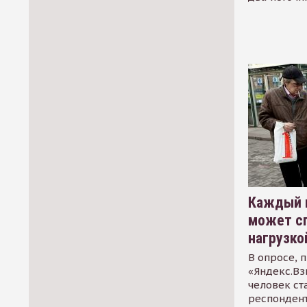
Каждый 
может сп
нагрузко
В опросе, 
«Яндекс.Вз
человек ст
респондент