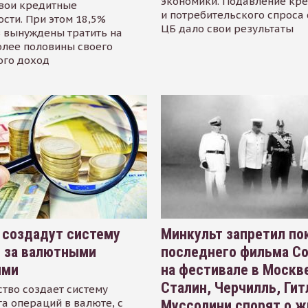
экономики. Подавление кр
свои кредитные
и потребительского спроса
сти. При этом 18,5%
ЦБ дало свои результаты
 вынуждены тратить на
олее половины своего
ого доход
 создадут систему
Минкульт запретил по
я за валютными
последнего фильма С
ями
на фестивале в Москве
Сталин, Черчилль, Гит
тво создает систему
а операций в валюте, с
Муссолини спорят о ж