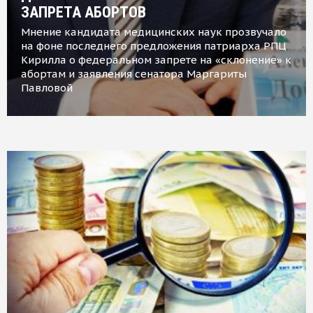
ЗАПРЕТА АБОРТОВ
Мнение кандидата медицинских наук прозвучало
на фоне последнего предложения патриарха РПЦ
Кирилла о федеральном запрете на «склонение» к
абортам и заявления сенатора Маргариты
Павловой