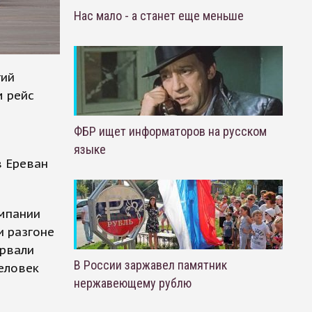
Нас мало - а станет еще меньше
тий
м рейс
ФБР ищет информаторов на русском
языке
в Ереван
омпании
и разгоне
ервали
В России заржавел памятник
еловек
нержавеющему рублю