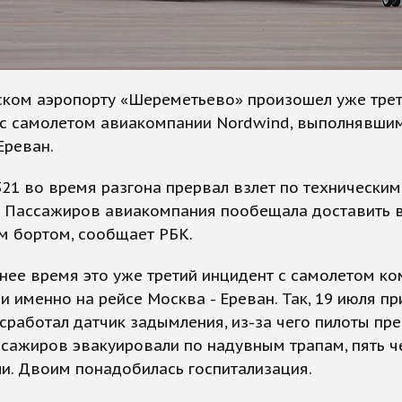
ском аэропорту «Шереметьево» произошел уже тре
 с самолетом авиакомпании Nordwind, выполнявши
Ереван.
21 во время разгона прервал взлет по техническим
. Пассажиров авиакомпания пообещала доставить 
м бортом, сообщает РБК.
нее время это уже третий инцидент с самолетом к
и именно на рейсе Москва - Ереван. Так, 19 июля пр
сработал датчик задымления, из-за чего пилоты пр
ссажиров эвакуировали по надувным трапам, пять ч
и. Двоим понадобилась госпитализация.