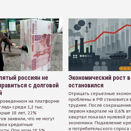
пятый россиян не
Экономический рост в
равиться с долговой
остановился
й
Отрицать серьезные эконо
проблемы в РФ становится 
проведенном на платформе
труднее. После сокращения
гляд» среди 1,2 тыс.
первом квартале на 0,6% в
арше 18 лет, 22%
квартал показал нулевой р
ов заявили, что не могут
экономики. Подавление кр
свои кредитные
и потребительского спроса
сти. При этом 18,5%