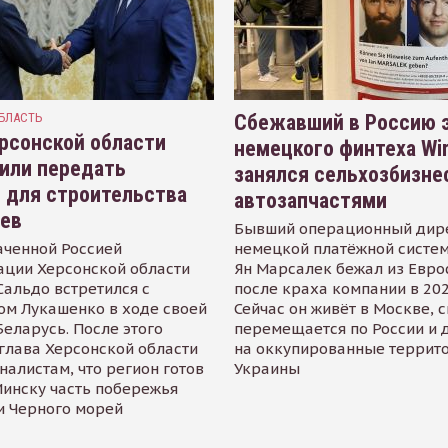
БЛАСТЬ
Сбежавший в Россию э
рсонской области
немецкого финтеха Wi
или передать
занялся сельхозбизне
 для строительства
автозапчастями
иев
Бывший операционный дир
аченной Россией
немецкой платёжной систем
ации Херсонской области
Ян Марсалек бежал из Евр
альдо встретился с
после краха компании в 202
ом Лукашенко в ходе своей
Сейчас он живёт в Москве, 
Беларусь. После этого
перемещается по России и 
глава Херсонской области
на оккупированные террит
налистам, что регион готов
Украины
инску часть побережья
и Черного морей