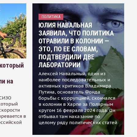
ПОЛИТИКА
ЮЛИЯ НАВАЛЬНАЯ
ЗАЯВИЛА, ЧТО ПОЛИТИКА
ОТРАВИЛИ В КОЛОНИИ —
ЭТО, ПО ЕЕ СЛОВАМ,
ПОДТВЕРДИЛИ ДВЕ
ЛАБОРАТОРИИ
 который
Алексей Навальный, один из
наиболее последовательных и
ли на
активных критиков Владимира
Путина, основатель Фонда
 СИЗО
борьбы с коррупцией, скончался
 который
в колонии в Харпе за Полярным
скорости
кругом 16 февраля 2024 года. Он
зревается в
отбывал там наказание по
оссийской
целому ряду политических статей