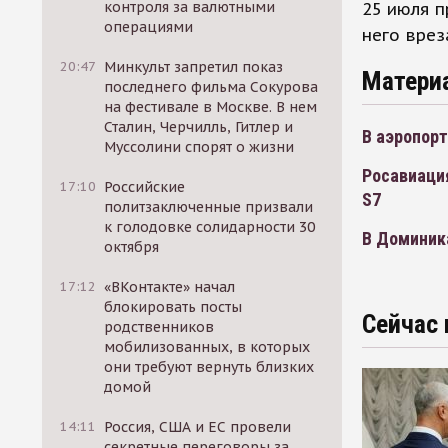
25 июля п
контроля за валютными
операциями
него врез
20:47
Минкульт запретил показ
Матери
последнего фильма Сокурова
на фестивале в Москве. В нем
Сталин, Черчилль, Гитлер и
В аэропор
Муссолини спорят о жизни
Росавиаци
17:10
Российские
S7
политзаключенные призвали
к голодовке солидарности 30
В Доминика
октября
17:12
«ВКонтакте» начал
блокировать посты
Сейчас 
родственников
мобилизованных, в которых
они требуют вернуть близких
домой
14:11
Россия, США и ЕС провели
секретные переговоры за