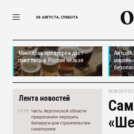
08 АВГУСТА, СУББОТА
Минздрав предупреждает -
АвтоВАЗ
пиво пить в России нельзя
машины
безопас
08.08.2019 05:
Лента новостей
Сам
17:35
Часть Херсонской области
«Ше
предложили передать
Беларуси для строительства
санаториев