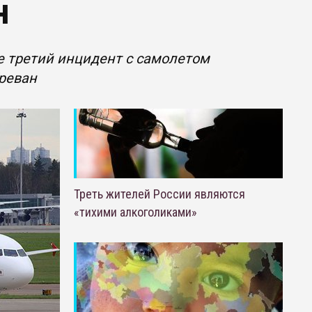
н
е третий инцидент с самолетом
реван
Треть жителей России являются
«тихими алкоголиками»