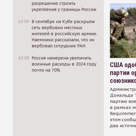
разрешение строить
укрепления у границы России
12:53
В сентябре на Кубе раскрыли
сеть вербовки местных
жителей в российскую армию.
Наемники рассказали, что их
вербовал сотрудник РАН
22:20
Россия намерена увеличить
США одоб
военные расходы в 2024 году
почти на 70%
партии о
союзник
Администр
Дональда 
партию во
в рамках м
Requirement
этом сообщ
два источн