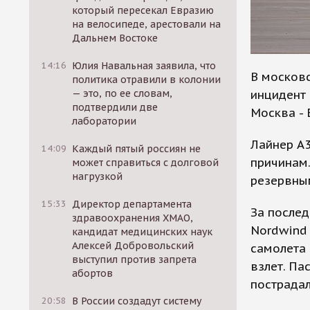
который пересекал Евразию
на велосипеде, арестовали на
Дальнем Востоке
14:16
Юлия Навальная заявила, что
В москов
политика отравили в колонии
инцидент
— это, по ее словам,
подтвердили две
Москва - 
лаборатории
Лайнер А3
14:09
Каждый пятый россиян не
причинам
может справиться с долговой
нагрузкой
резервны
15:33
Директор департамента
За послед
здравоохранения ХМАО,
Nordwind 
кандидат медицинских наук
Алексей Добровольский
самолета 
выступил против запрета
взлет. Па
абортов
пострадал
20:58
В России создадут систему