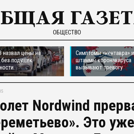
ОБЩЕСТВО
 назвал цены на
Симптомы «кентавра» 
 без подушек
штаммы коронавируса
ности
вызывают тревогу
35
олет Nordwind прерва
реметьево». Это уже