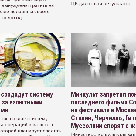
ЦБ дало свои результаты
 вынуждены тратить на
олее половины своего
ого доход
 создадут систему
Минкульт запретил по
я за валютными
последнего фильма С
ями
на фестивале в Москве
Сталин, Черчилль, Гит
тво создает систему
а операций в валюте, с
Муссолини спорят о ж
оторой планирует следить
Министерство культуры зап