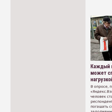
Каждый 
может сп
нагрузко
В опросе, 
«Яндекс.Вз
человек ст
респондент
погашать 
задолженно