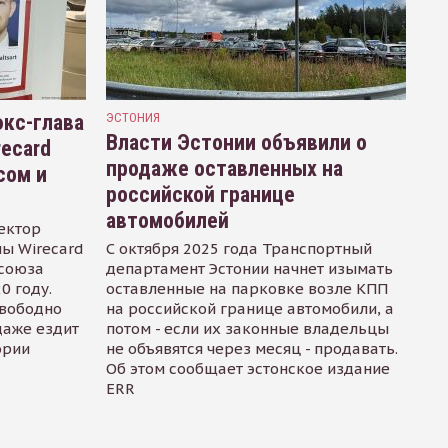
кс-глава
ЭСТОНИЯ
Власти Эстонии объявили о
recard
продаже оставленных на
сом и
российской границе
автомобилей
ектор
ы Wirecard
С октября 2025 года Транспортный
осоюза
департамент Эстонии начнет изымать
0 году.
оставленные на парковке возле КПП
свободно
на российской границе автомобили, а
даже ездит
потом - если их законные владельцы
ории
не объявятся через месяц - продавать.
Об этом сообщает эстонское издание
ERR