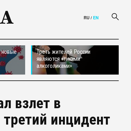
RU
/
EN
и новые
Треть жителей России
являются «тихими
алкоголиками»
л взлет в
 третий инцидент