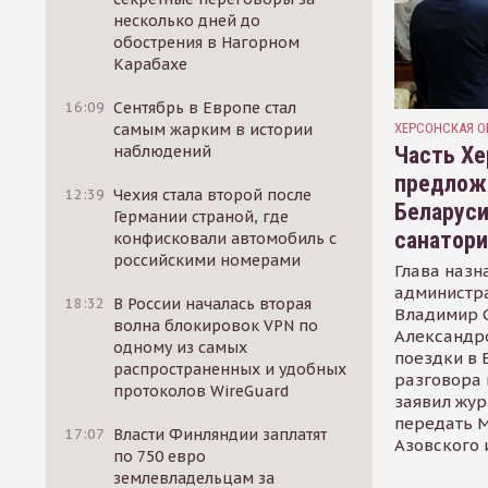
несколько дней до
обострения в Нагорном
Карабахе
16:09
Сентябрь в Европе стал
ХЕРСОНСКАЯ О
самым жарким в истории
Часть Хе
наблюдений
предлож
12:39
Чехия стала второй после
Беларуси
Германии страной, где
санатор
конфисковали автомобиль с
российскими номерами
Глава назн
администр
18:32
В России началась вторая
Владимир С
волна блокировок VPN по
Александр
одному из самых
поездки в 
распространенных и удобных
разговора 
протоколов WireGuard
заявил жур
передать М
17:07
Власти Финляндии заплатят
Азовского 
по 750 евро
землевладельцам за