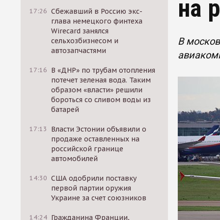
на 
17:26
Сбежавший в Россию экс-
глава немецкого финтеха
Wirecard занялся
В москов
сельхозбизнесом и
автозапчастями
авиакомп
17:16
В «ДНР» по трубам отопления
потечет зеленая вода. Таким
образом «власти» решили
бороться со сливом воды из
батарей
17:13
Власти Эстонии объявили о
продаже оставленных на
российской границе
автомобилей
14:30
США одобрили поставку
первой партии оружия
Украине за счет союзников
14:24
Гражданина Франции,