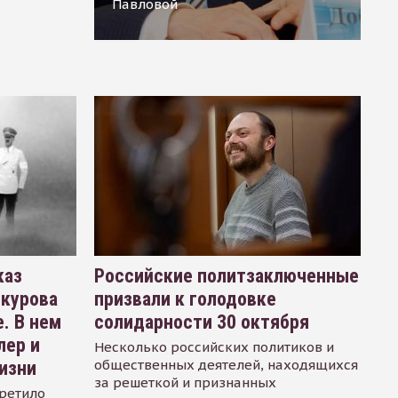
Павловой
каз
Российские политзаключенные
окурова
призвали к голодовке
. В нем
солидарности 30 октября
лер и
Несколько российских политиков и
общественных деятелей, находящихся
изни
за решеткой и признанных
ретило