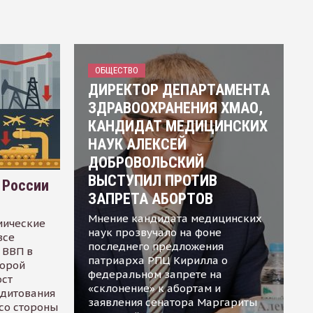
ОБЩЕСТВО
ДИРЕКТОР ДЕПАРТАМЕНТА
ЗДРАВООХРАНЕНИЯ ХМАО,
КАНДИДАТ МЕДИЦИНСКИХ
НАУК АЛЕКСЕЙ
ДОБРОВОЛЬСКИЙ
ВЫСТУПИЛ ПРОТИВ
 России
ЗАПРЕТА АБОРТОВ
Мнение кандидата медицинских
мические
наук прозвучало на фоне
все
последнего предложения
 ВВП в
патриарха РПЦ Кирилла о
торой
федеральном запрете на
ост
«склонение» к абортам и
едитования
заявления сенатора Маргариты
 со стороны