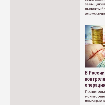
заемщиков
выплаты б
ежемесячн
В России
контрол
операци
Правительс
мониторинг
помощью к