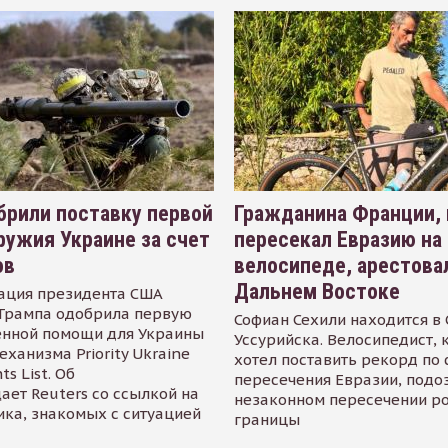
рили поставку первой
Гражданина Франции,
ружия Украине за счет
пересекал Евразию на
ов
велосипеде, арестова
Дальнем Востоке
ация президента США
Трампа одобрила первую
Софиан Сехили находится в
енной помощи для Украины
Уссурийска. Велосипедист,
еханизма Priority Ukraine
хотел поставить рекорд по 
s List. Об
пересечения Евразии, подо
ает Reuters со ссылкой на
незаконном пересечении р
ика, знакомых с ситуацией
границы