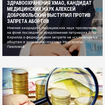
ЗДРАВООХРАНЕНИЯ ХМАО, КАНДИДАТ
МЕДИЦИНСКИХ НАУК АЛЕКСЕЙ
ДОБРОВОЛЬСКИЙ ВЫСТУПИЛ ПРОТИВ
ЗАПРЕТА АБОРТОВ
Мнение кандидата медицинских наук прозвучало
на фоне последнего предложения патриарха РПЦ
Кирилла о федеральном запрете на «склонение» к
абортам и заявления сенатора Маргариты
Павловой