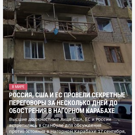
В МИРЕ
РОССИЯ, США И ЕС ПРОВЕЛИ СЕКРЕТНЫЕ
ПЕРЕГОВОРЫ ЗА НЕСКОЛЬКО ДНЕЙ ДО
ОБОСТРЕНИЯ В НАГОРНОМ КАРАБАХЕ
Высшие должностные лица США, ЕС и России
встретились в Стамбуле для обсуждения
противостояния в Нагорном Карабахе 17 сентября,