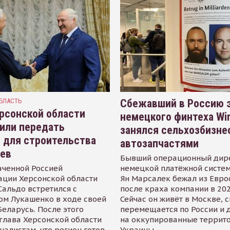
БЛАСТЬ
Сбежавший в Россию э
рсонской области
немецкого финтеха Wi
или передать
занялся сельхозбизне
 для строительства
автозапчастями
иев
Бывший операционный дир
аченной Россией
немецкой платёжной систем
ации Херсонской области
Ян Марсалек бежал из Евр
альдо встретился с
после краха компании в 202
ом Лукашенко в ходе своей
Сейчас он живёт в Москве, 
Беларусь. После этого
перемещается по России и 
глава Херсонской области
на оккупированные террит
налистам, что регион готов
Украины