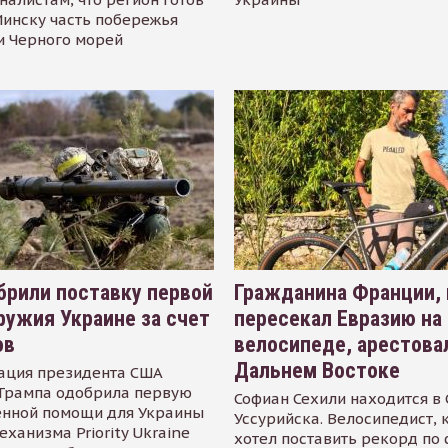
инску часть побережья
и Черного морей
рили поставку первой
Гражданина Франции,
ружия Украине за счет
пересекал Евразию на
ов
велосипеде, арестова
Дальнем Востоке
ация президента США
Трампа одобрила первую
Софиан Сехили находится в
енной помощи для Украины
Уссурийска. Велосипедист,
еханизма Priority Ukraine
хотел поставить рекорд по 