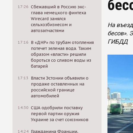
бес
17:26
Сбежавший в Россию экс-
глава немецкого финтеха
Wirecard занялся
На въезд
сельхозбизнесом и
автозапчастями
бесов». 
ГИБДД
17:16
В «ДНР» по трубам отопления
потечет зеленая вода. Таким
образом «власти» решили
бороться со сливом воды из
батарей
17:13
Власти Эстонии объявили о
продаже оставленных на
российской границе
автомобилей
14:30
США одобрили поставку
первой партии оружия
Украине за счет союзников
14:24
Гражданина Франции,