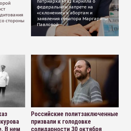
патриарха РПЦ Кирилла о
торой
федеральном запрете на
ост
«склонение» к абортам и
едитования
заявления сенатора Маргариты
 со стороны
Павловой
каз
Российские политзаключенные
окурова
призвали к голодовке
. В нем
солидарности 30 октября