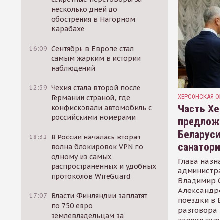
несколько дней до
обострения в Нагорном
Карабахе
16:09
Сентябрь в Европе стал
самым жарким в истории
наблюдений
12:39
Чехия стала второй после
ХЕРСОНСКАЯ О
Германии страной, где
Часть Хе
конфисковали автомобиль с
российскими номерами
предлож
Беларуси
18:32
В России началась вторая
санатор
волна блокировок VPN по
одному из самых
Глава назн
распространенных и удобных
администр
протоколов WireGuard
Владимир С
Александр
17:07
Власти Финляндии заплатят
поездки в 
по 750 евро
разговора 
землевладельцам за
заявил жур