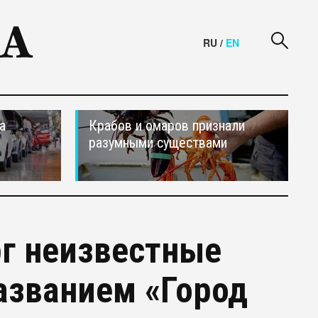
RU
/
EN
а
Крабов и омаров признали
разумными существами
рг неизвестные
названием «Город