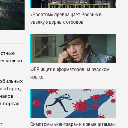
«Росатом» превращает Россию в
свалку ядерных отходов
естные
несколько
ФБР ищет информаторов на русском
языке
мобильных
ю «Город
знаков
т портал
г
Симптомы «кентавра» и новые штаммы