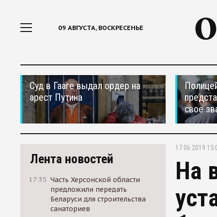
09 АВГУСТА, ВОСКРЕСЕНЬЕ
Суд в Гааге выдал ордер на
Полицей
арест Путина
предста
свое зв
17.06.2019 15:
Лента новостей
На 
17:35
Часть Херсонской области
уст
предложили передать
Беларуси для строительства
санаториев