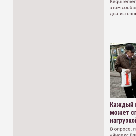
Requirement
этом сообщ
два источн
Каждый 
может сп
нагрузко
В опросе, 
«Яндекс.Вз