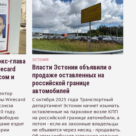
кс-глава
ЭСТОНИЯ
Власти Эстонии объявили о
recard
продаже оставленных на
сом и
российской границе
автомобилей
ектор
ы Wirecard
С октября 2025 года Транспортный
осоюза
департамент Эстонии начнет изымать
0 году.
оставленные на парковке возле КПП
свободно
на российской границе автомобили, а
даже ездит
потом - если их законные владельцы
ории
не объявятся через месяц - продавать.
Об этом сообщает эстонское издание