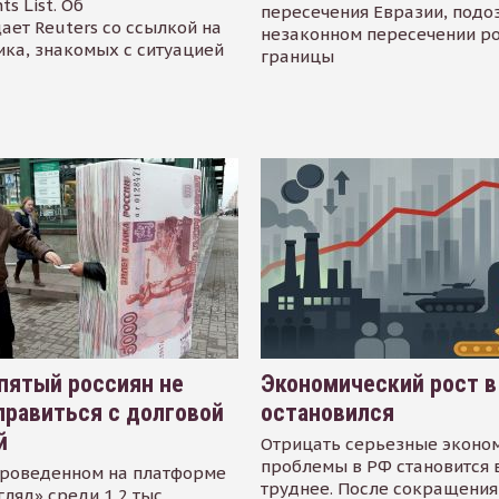
s List. Об
пересечения Евразии, подо
ает Reuters со ссылкой на
незаконном пересечении р
ика, знакомых с ситуацией
границы
пятый россиян не
Экономический рост в
равиться с долговой
остановился
й
Отрицать серьезные эконо
проблемы в РФ становится 
проведенном на платформе
труднее. После сокращения
гляд» среди 1,2 тыс.