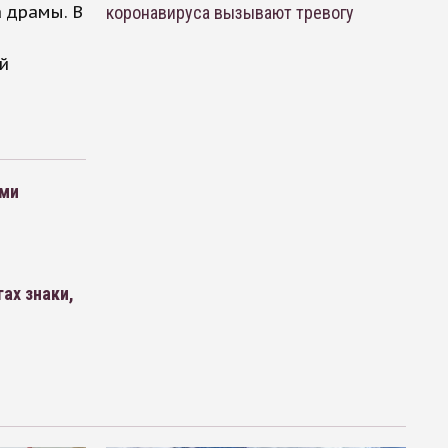
а драмы. В
коронавируса вызывают тревогу
й
ыми
ах знаки,