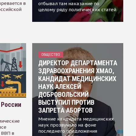
зревается в
отбывал там наказание по
оссийской
целому ряду политических статей
ОБЩЕСТВО
ДИРЕКТОР ДЕПАРТАМЕНТА
ЗДРАВООХРАНЕНИЯ ХМАО,
КАНДИДАТ МЕДИЦИНСКИХ
НАУК АЛЕКСЕЙ
ДОБРОВОЛЬСКИЙ
ВЫСТУПИЛ ПРОТИВ
 России
ЗАПРЕТА АБОРТОВ
Мнение кандидата медицинских
мические
наук прозвучало на фоне
все
последнего предложения
 ВВП в