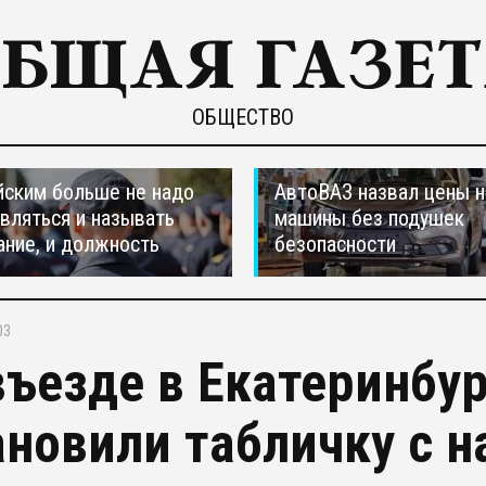
ОБЩЕСТВО
ским больше не надо
АвтоВАЗ назвал цены н
вляться и называть
машины без подушек
ание, и должность
безопасности
03
въезде в Екатеринбу
ановили табличку с 