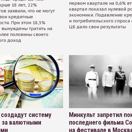
первом квартале на 0,6% в
арше 18 лет, 22%
квартал показал нулевой р
ов заявили, что не могут
экономики. Подавление кр
свои кредитные
и потребительского спроса
сти. При этом 18,5%
ЦБ дало свои результаты
 вынуждены тратить на
олее половины своего
ого доход
 создадут систему
Минкульт запретил по
я за валютными
последнего фильма С
ями
на фестивале в Москве