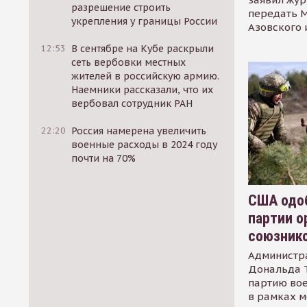
разрешение строить
передать М
укрепления у границы России
Азовского 
12:53
В сентябре на Кубе раскрыли
сеть вербовки местных
жителей в российскую армию.
Наемники рассказали, что их
вербовал сотрудник РАН
22:20
Россия намерена увеличить
военные расходы в 2024 году
почти на 70%
США одоб
партии о
союзник
Администр
Дональда 
партию во
в рамках м