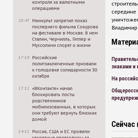
контроля за валютными
строитель
операциями
середине
уничтожен
20:47
Минкульт запретил показ
последнего фильма Сокурова
Владимир 
на фестивале в Москве. В нем
Сталин, Черчилль, Гитлер и
Матери
Муссолини спорят о жизни
17:10
Российские
Правитель
политзаключенные призвали
знаками и
к голодовке солидарности 30
октября
На российс
17:12
«ВКонтакте» начал
Общеросси
блокировать посты
предупреж
родственников
мобилизованных, в которых
они требуют вернуть близких
домой
Сейчас 
14:11
Россия, США и ЕС провели
секретные переговоры за