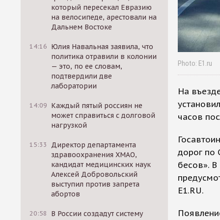
который пересекал Евразию
на велосипеде, арестовали на
Дальнем Востоке
14:16
Юлия Навальная заявила, что
политика отравили в колонии
Photo: E1.ru
— это, по ее словам,
подтвердили две
лаборатории
На въезде
установил
14:09
Каждый пятый россиян не
может справиться с долговой
часов по
нагрузкой
Госавтои
15:33
Директор департамента
дорог по 
здравоохранения ХМАО,
бесов». В
кандидат медицинских наук
Алексей Добровольский
предусмот
выступил против запрета
E1.RU.
абортов
Появление
20:58
В России создадут систему