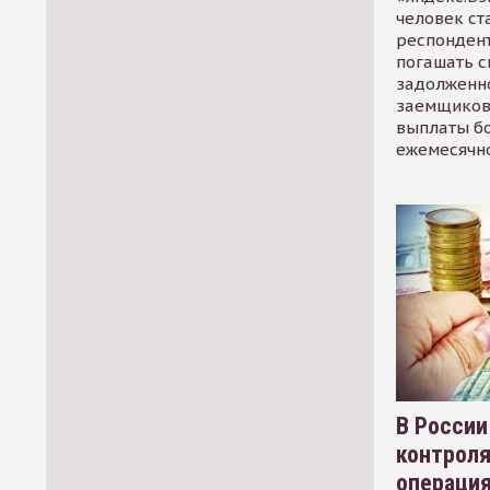
человек ст
респондент
погашать 
задолженно
заемщиков
выплаты б
ежемесячн
В России
контрол
операци