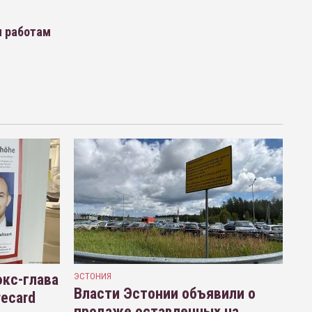
м работам
кс-глава
ЭСТОНИЯ
Власти Эстонии объявили о
recard
продаже оставленных на