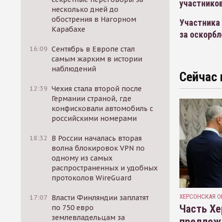
участников
несколько дней до
обострения в Нагорном
Участника 
Карабахе
за оскорбл
16:09
Сентябрь в Европе стал
самым жарким в истории
наблюдений
Сейчас 
12:39
Чехия стала второй после
Германии страной, где
конфисковали автомобиль с
российскими номерами
18:32
В России началась вторая
волна блокировок VPN по
одному из самых
распространенных и удобных
протоколов WireGuard
ХЕРСОНСКАЯ О
17:07
Власти Финляндии заплатят
Часть Хе
по 750 евро
землевладельцам за
предлож