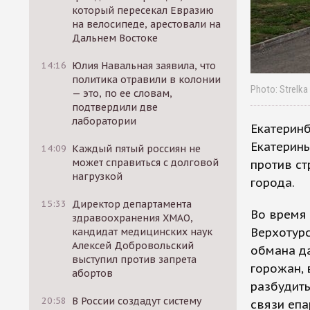
который пересекал Евразию
на велосипеде, арестовали на
Дальнем Востоке
14:16
Юлия Навальная заявила, что
политика отравили в колонии
Photo: Strelk
— это, по ее словам,
подтвердили две
лаборатории
Екатеринб
Екатерины
14:09
Каждый пятый россиян не
может справиться с долговой
против ст
нагрузкой
города.
15:33
Директор департамента
Во время 
здравоохранения ХМАО,
Верхотурс
кандидат медицинских наук
Алексей Добровольский
обмана д
выступил против запрета
горожан, 
абортов
разбудит
20:58
В России создадут систему
связи епа