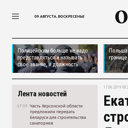
09 АВГУСТА, ВОСКРЕСЕНЬЕ
Полицейским больше не надо
Польша 
представляться и называть
границе
свое звание, и должность
17.06.2019 00:
Лента новостей
Ека
17:35
Часть Херсонской области
стр
предложили передать
Беларуси для строительства
санаториев