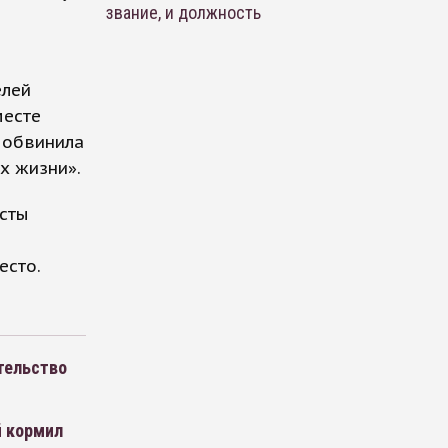
звание, и должность
елей
месте
 обвинила
х жизни».
есты
есто.
тельство
й кормил