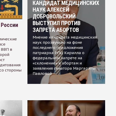
КАНДИДАТ МЕДИЦИНСКИХ
НАУК АЛЕКСЕЙ
ДОБРОВОЛЬСКИЙ
ВЫСТУПИЛ ПРОТИВ
 России
ЗАПРЕТА АБОРТОВ
Мнение кандидата медицинских
мические
наук прозвучало на фоне
все
последнего предложения
 ВВП в
патриарха РПЦ Кирилла о
торой
федеральном запрете на
ост
«склонение» к абортам и
едитования
заявления сенатора Маргариты
 со стороны
Павловой