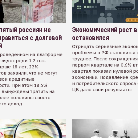
пятый россиян не
Экономический рост в
равиться с долговой
остановился
й
Отрицать серьезные эконо
проблемы в РФ становится 
проведенном на платформе
труднее. После сокращения
гляд» среди 1,2 тыс.
первом квартале на 0,6% в
арше 18 лет, 22%
квартал показал нулевой р
ов заявили, что не могут
экономики. Подавление кр
свои кредитные
и потребительского спроса
сти. При этом 18,5%
ЦБ дало свои результаты
 вынуждены тратить на
олее половины своего
ого доход