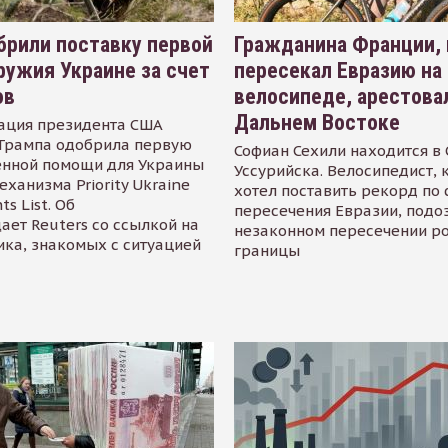
рили поставку первой
Гражданина Франции,
ружия Украине за счет
пересекал Евразию на
ов
велосипеде, арестова
Дальнем Востоке
ация президента США
Трампа одобрила первую
Софиан Сехили находится в
енной помощи для Украины
Уссурийска. Велосипедист,
еханизма Priority Ukraine
хотел поставить рекорд по 
s List. Об
пересечения Евразии, подо
ает Reuters со ссылкой на
незаконном пересечении р
ика, знакомых с ситуацией
границы