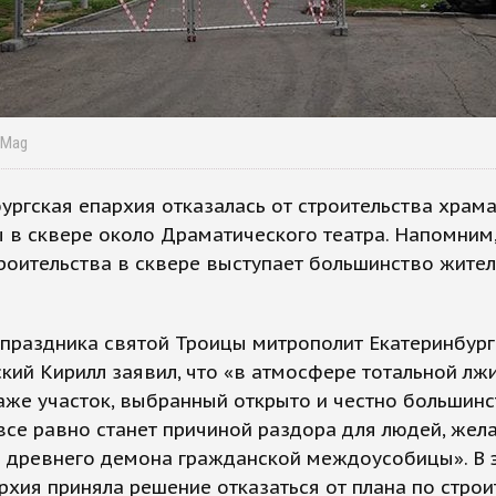
a Mag
ургская епархия отказалась от строительства храм
 в сквере около Драматического театра. Напомним,
роительства в сквере выступает большинство жите
праздника святой Троицы митрополит Екатеринбург
кий Кирилл заявил, что «в атмосфере тотальной лжи
аже участок, выбранный открыто и честно большин
все равно станет причиной раздора для людей, же
ь древнего демона гражданской междоусобицы». В 
рхия приняла решение отказаться от плана по строи