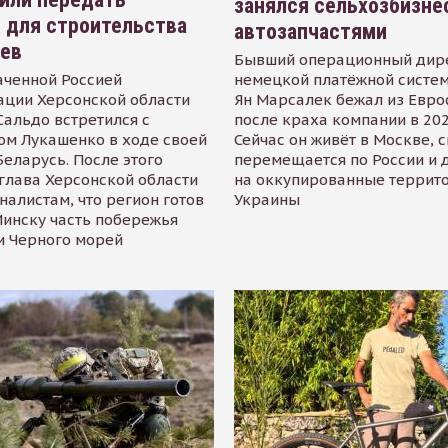
занялся сельхозбизне
 для строительства
автозапчастями
иев
Бывший операционный дир
аченной Россией
немецкой платёжной систем
ации Херсонской области
Ян Марсалек бежал из Евр
альдо встретился с
после краха компании в 202
ом Лукашенко в ходе своей
Сейчас он живёт в Москве, 
Беларусь. После этого
перемещается по России и 
глава Херсонской области
на оккупированные террит
налистам, что регион готов
Украины
инску часть побережья
и Черного морей