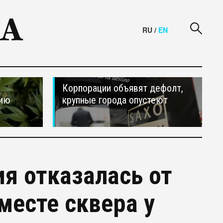
RU
/
EN
Корпорации объявят дефолт,
сию
крупные города опустеют
я отказалась от
месте сквера у