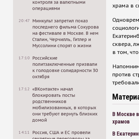
контроля за валютными
храма в с
операциями
Одновреме
20:47
Минкульт запретил показ
последнего фильма Сокурова
социологи
на фестивале в Москве. В нем
Екатеринб
Сталин, Черчилль, Гитлер и
сквера, 
Муссолини спорят о жизни
в том, чт
17:10
Российские
политзаключенные призвали
Напомним,
к голодовке солидарности 30
против ст
октября
требовали
17:12
«ВКонтакте» начал
Матери
блокировать посты
родственников
мобилизованных, в которых
В Москве 
они требуют вернуть близких
домой
храмов
14:11
Россия, США и ЕС провели
В Екатерин
секретные переговоры за