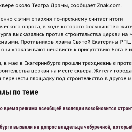
квере около Театра Драмы, сообщает Znak.com.
нно с этим епархия по-прежнему считает итоги
ческого опроса, в ходе которого большинство жит
урга высказались против строительства церкви на 
лживыми. Противников храма Святой Екатерины РПЦ
о они «показывают ненависть к присутствию Бога в и
 в мае в Екатеринбурге прошли трехдневные прот
роительства церкви на месте сквера. Жители города
 перенести площадку под строительство в другое м
алы по теме
во время режима всеобщей изоляции возобновится строи
бурге вызвали на допрос владельца чебуречной, которы