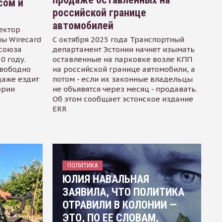
сом и
российской границе
автомобилей
ектор
ы Wirecard
С октября 2025 года Транспортный
осоюза
департамент Эстонии начнет изымать
0 году.
оставленные на парковке возле КПП
свободно
на российской границе автомобили, а
даже ездит
потом - если их законные владельцы
ории
не объявятся через месяц - продавать.
Об этом сообщает эстонское издание
ERR
ПОЛИТИКА
ЮЛИЯ НАВАЛЬНАЯ
ЗАЯВИЛА, ЧТО ПОЛИТИКА
ОТРАВИЛИ В КОЛОНИИ —
ЭТО, ПО ЕЕ СЛОВАМ,