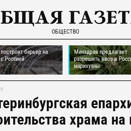
ОБЩЕСТВО
построит барьер на
Минздрав предлагает
 с Россией
разрешить ввоз в Рос
марихуаны
23
теринбургская епархи
оительства храма на 