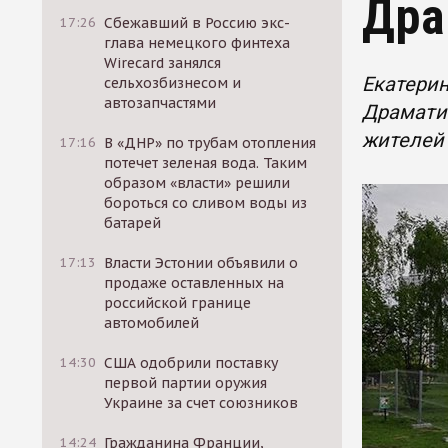
Дра
17:26
Сбежавший в Россию экс-
глава немецкого финтеха
Wirecard занялся
Екатерин
сельхозбизнесом и
автозапчастями
Драматич
жителей 
17:16
В «ДНР» по трубам отопления
потечет зеленая вода. Таким
образом «власти» решили
бороться со сливом воды из
батарей
17:13
Власти Эстонии объявили о
продаже оставленных на
российской границе
автомобилей
14:30
США одобрили поставку
первой партии оружия
Украине за счет союзников
14:24
Гражданина Франции,