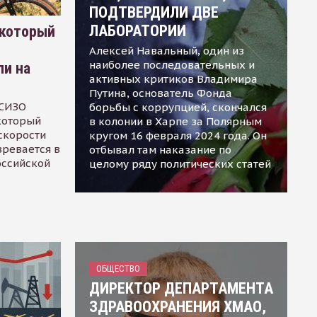
ПОДТВЕРДИЛИ ДВЕ
ЛАБОРАТОРИИ
 который
Алексей Навальный, один из
наиболее последовательных и
ли на
активных критиков Владимира
Путина, основатель Фонда
 СИЗО
борьбы с коррупцией, скончался
 который
в колонии в Харпе за Полярным
скорости
кругом 16 февраля 2024 года. Он
зревается в
отбывал там наказание по
оссийской
целому ряду политических статей
ОБЩЕСТВО
ДИРЕКТОР ДЕПАРТАМЕНТА
ЗДРАВООХРАНЕНИЯ ХМАО,