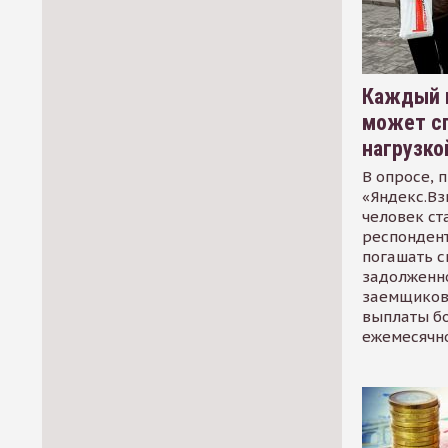
Каждый 
может сп
нагрузко
В опросе, 
«Яндекс.Вз
человек ст
респондент
погашать 
задолженно
заемщиков
выплаты б
ежемесячн