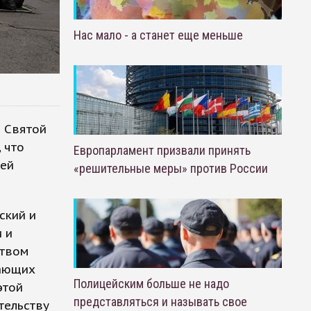
Нас мало - а станет еще меньше
а Святой
 что
Европарламент призвали принять
лей
«решительные меры» против России
ский и
 и
ством
лающих
Полицейским больше не надо
этой
представляться и называть свое
тельству