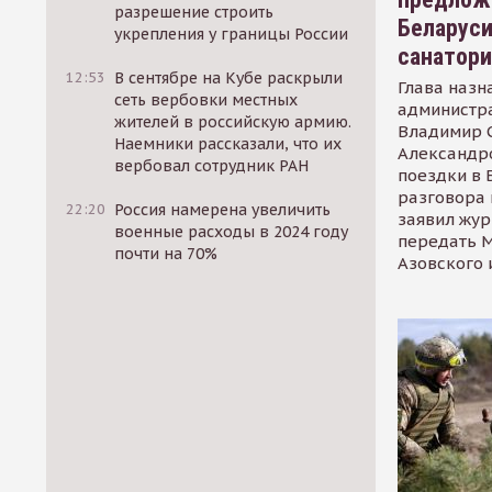
разрешение строить
Беларуси
укрепления у границы России
санатор
12:53
В сентябре на Кубе раскрыли
Глава назн
сеть вербовки местных
администр
жителей в российскую армию.
Владимир С
Наемники рассказали, что их
Александр
вербовал сотрудник РАН
поездки в 
разговора 
22:20
Россия намерена увеличить
заявил жур
военные расходы в 2024 году
передать М
почти на 70%
Азовского 