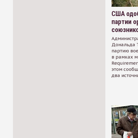
США одоб
партии о
союзник
Администр
Дональда 
партию во
в рамках м
Requirement
этом сообщ
два источн