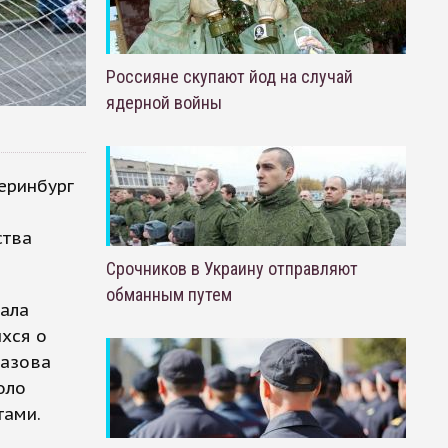
Россияне скупают йод на случай
ядерной войны
еринбург
ства
Срочников в Украину отправляют
обманным путем
зала
ихся о
лазова
оло
тами.