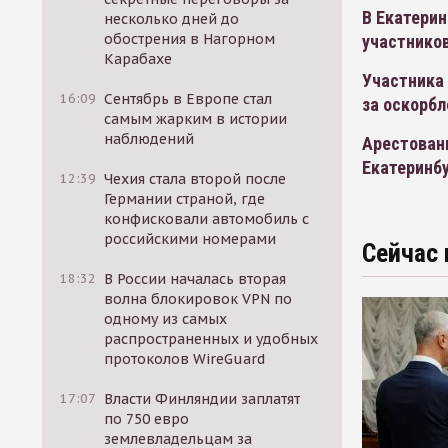
В Екатерин
несколько дней до
обострения в Нагорном
участников
Карабахе
Участника 
16:09
Сентябрь в Европе стал
за оскорбл
самым жарким в истории
наблюдений
Арестованн
Екатеринб
12:39
Чехия стала второй после
Германии страной, где
конфисковали автомобиль с
российскими номерами
Сейчас 
18:32
В России началась вторая
волна блокировок VPN по
одному из самых
распространенных и удобных
протоколов WireGuard
17:07
Власти Финляндии заплатят
по 750 евро
землевладельцам за