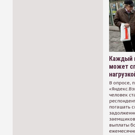
Каждый 
может сп
нагрузко
В опросе, 
«Яндекс.Вз
человек ст
респондент
погашать 
задолженно
заемщиков
выплаты б
ежемесячн