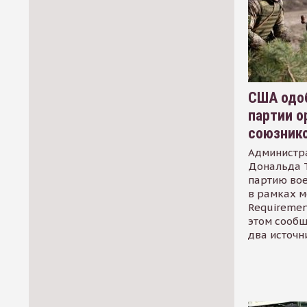
США одоб
партии о
союзник
Администр
Дональда 
партию во
в рамках м
Requirement
этом сообщ
два источн