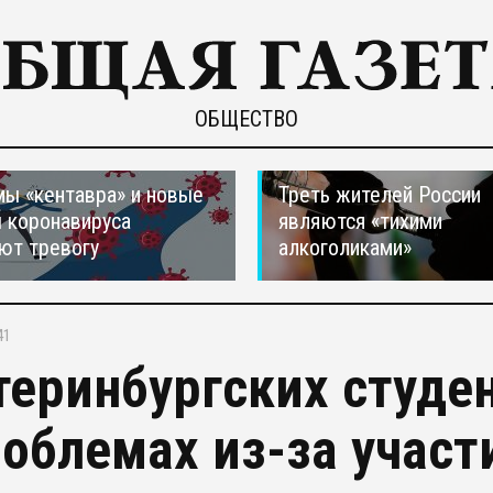
ОБЩЕСТВО
ы «кентавра» и новые
Треть жителей России
 коронавируса
являются «тихими
ют тревогу
алкоголиками»
41
теринбургских студе
роблемах из-за участ