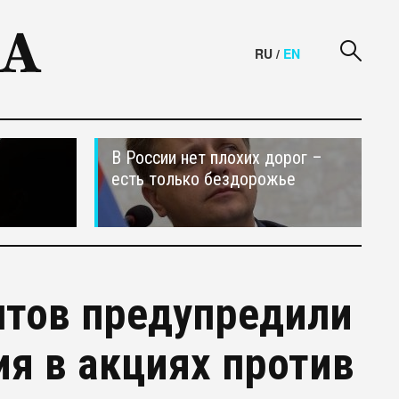
RU
/
EN
В России нет плохих дорог –
есть только бездорожье
нтов предупредили
ия в акциях против