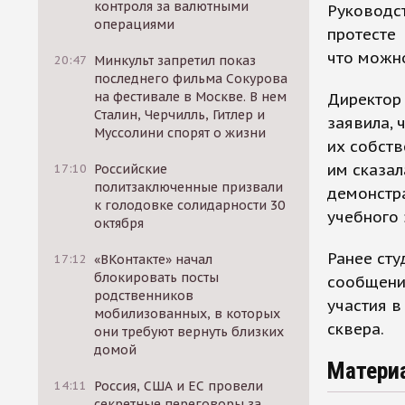
контроля за валютными
Руководст
операциями
протесте 
что можно
20:47
Минкульт запретил показ
последнего фильма Сокурова
на фестивале в Москве. В нем
Директор 
Сталин, Черчилль, Гитлер и
заявила, 
Муссолини спорят о жизни
их собств
им сказал
17:10
Российские
политзаключенные призвали
демонстра
к голодовке солидарности 30
учебного 
октября
Ранее сту
17:12
«ВКонтакте» начал
блокировать посты
сообщения
родственников
участия в
мобилизованных, в которых
сквера.
они требуют вернуть близких
домой
Матери
14:11
Россия, США и ЕС провели
секретные переговоры за