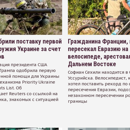
рили поставку первой
Гражданина Франции,
ружия Украине за счет
пересекал Евразию на
ов
велосипеде, арестова
Дальнем Востоке
ация президента США
Трампа одобрила первую
Софиан Сехили находится в
енной помощи для Украины
Уссурийска. Велосипедист,
еханизма Priority Ukraine
хотел поставить рекорд по 
s List. Об
пересечения Евразии, подо
ает Reuters со ссылкой на
незаконном пересечении р
ика, знакомых с ситуацией
границы