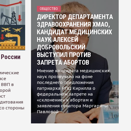
ОБЩЕСТВО
ДИРЕКТОР ДЕПАРТАМЕНТА
ЗДРАВООХРАНЕНИЯ ХМАО,
КАНДИДАТ МЕДИЦИНСКИХ
НАУК АЛЕКСЕЙ
ДОБРОВОЛЬСКИЙ
ВЫСТУПИЛ ПРОТИВ
 России
ЗАПРЕТА АБОРТОВ
Мнение кандидата медицинских
мические
наук прозвучало на фоне
все
последнего предложения
 ВВП в
патриарха РПЦ Кирилла о
торой
федеральном запрете на
ост
«склонение» к абортам и
едитования
заявления сенатора Маргариты
 со стороны
Павловой