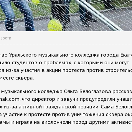
овости
во Уральского музыкального колледжа города Екат
ило студентов о проблемах, с которыми они могут
ся из-за участия в акции протеста против строитель
месте сквера.
 музыкального колледжа Ольга Белоглазова расска
nak.com, что директор и завучи предупредили учащ
 из-за активной гражданской позиции. Сама Белог
 участие к протесте против уничтожения сквера ок
амы и играла на виолончели перед другими активис