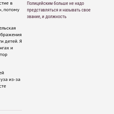
стие в
Полицейским больше не надо
», потому
представляться и называть свое
звание, и должность
ельская
оображения
и детей. Я
нгах и
ктор
ей
уза из-за
сте