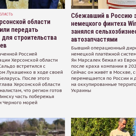
БЛАСТЬ
Сбежавший в Россию э
рсонской области
немецкого финтеха Wi
или передать
занялся сельхозбизне
 для строительства
автозапчастями
иев
Бывший операционный дир
аченной Россией
немецкой платёжной систем
ации Херсонской области
Ян Марсалек бежал из Евр
альдо встретился с
после краха компании в 202
ом Лукашенко в ходе своей
Сейчас он живёт в Москве, 
Беларусь. После этого
перемещается по России и 
глава Херсонской области
на оккупированные террит
налистам, что регион готов
Украины
инску часть побережья
и Черного морей