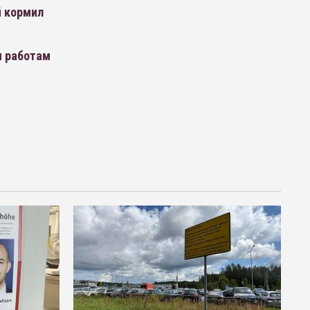
й кормил
м работам