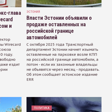
кс-глава
ЭСТОНИЯ
Власти Эстонии объявили о
recard
продаже оставленных на
сом и
российской границе
автомобилей
ектор
ы Wirecard
С октября 2025 года Транспортный
осоюза
департамент Эстонии начнет изымать
0 году.
оставленные на парковке возле КПП
свободно
на российской границе автомобили, а
даже ездит
потом - если их законные владельцы
ории
не объявятся через месяц - продавать.
Об этом сообщает эстонское издание
ERR
ПОЛИТИКА