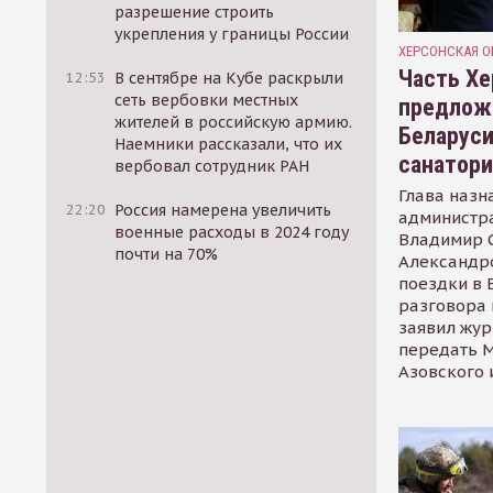
разрешение строить
укрепления у границы России
ХЕРСОНСКАЯ О
Часть Хе
12:53
В сентябре на Кубе раскрыли
сеть вербовки местных
предлож
жителей в российскую армию.
Беларуси
Наемники рассказали, что их
санатор
вербовал сотрудник РАН
Глава назн
22:20
Россия намерена увеличить
администр
военные расходы в 2024 году
Владимир С
почти на 70%
Александр
поездки в 
разговора 
заявил жур
передать М
Азовского 