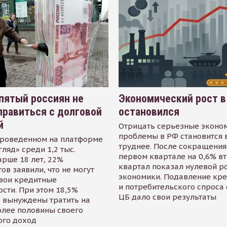
пятый россиян не
Экономический рост в
равиться с долговой
остановился
й
Отрицать серьезные эконо
проблемы в РФ становится 
проведенном на платформе
труднее. После сокращения
гляд» среди 1,2 тыс.
первом квартале на 0,6% в
арше 18 лет, 22%
квартал показал нулевой р
ов заявили, что не могут
экономики. Подавление кр
свои кредитные
и потребительского спроса
сти. При этом 18,5%
ЦБ дало свои результаты
 вынуждены тратить на
олее половины своего
ого доход