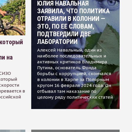
ЮЛИЯ НАВАЛЬНАЯ
ЗАЯВИЛА, ЧТО ПОЛИТИКА
ОТРАВИЛИ В КОЛОНИИ —
ЭТО, ПО ЕЕ СЛОВАМ,
ПОДТВЕРДИЛИ ДВЕ
ЛАБОРАТОРИИ
 который
Алексей Навальный, один из
наиболее последовательных и
ли на
активных критиков Владимира
Путина, основатель Фонда
 СИЗО
борьбы с коррупцией, скончался
 который
в колонии в Харпе за Полярным
скорости
кругом 16 февраля 2024 года. Он
зревается в
отбывал там наказание по
оссийской
целому ряду политических статей