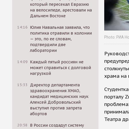
который пересекал Евразию
на велосипеде, арестовали на
Дальнем Востоке
14:16
Юлия Навальная заявила, что
политика отравили в колонии
Photo: РИА Н
— это, по ее словам,
подтвердили две
лаборатории
Руководст
предупред
14:09
Каждый пятый россиян не
может справиться с долговой
столкнуть
нагрузкой
храма на 
15:33
Директор департамента
Студентка
здравоохранения ХМАО,
порталу Z
кандидат медицинских наук
Алексей Добровольский
проблемах
выступил против запрета
принимала
абортов
Театра др
20:58
В России создадут систему