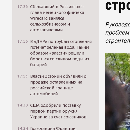
стр
17:26
Сбежавший в Россию экс-
глава немецкого финтеха
Wirecard занялся
Руководс
сельхозбизнесом и
автозапчастями
проблема
строител
17:16
В «ДНР» по трубам отопления
потечет зеленая вода. Таким
образом «власти» решили
бороться со сливом воды из
батарей
17:13
Власти Эстонии объявили о
продаже оставленных на
российской границе
автомобилей
14:30
США одобрили поставку
первой партии оружия
Украине за счет союзников
14:24
Гражданина Франции,