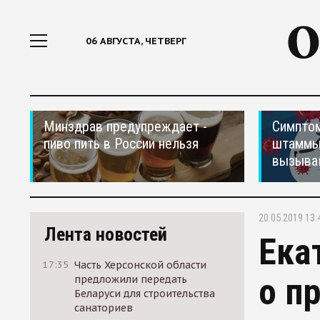
06 АВГУСТА, ЧЕТВЕРГ
Минздрав предупреждает -
Симптом
пиво пить в России нельзя
штаммы
вызыва
20.05.2019 13:
Лента новостей
Ека
17:35
Часть Херсонской области
о п
предложили передать
Беларуси для строительства
санаториев