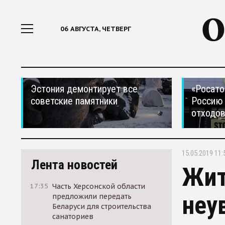
06 АВГУСТА, ЧЕТВЕРГ
Эстония демонтирует все
«Росато
советские памятники
Россию 
отходо
15.05.2019 11:
Лента новостей
Жит
17:35
Часть Херсонской области
неу
предложили передать
Беларуси для строительства
санаториев