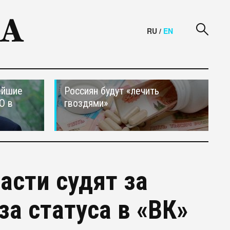
RU
/
EN
ейшие
Россиян будут «лечить
О в
гвоздями»
асти судят за
за статуса в «ВК»