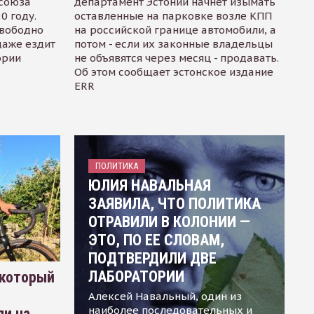
осоюза
департамент Эстонии начнет изымать
0 году.
оставленные на парковке возле КПП
свободно
на российской границе автомобили, а
даже ездит
потом - если их законные владельцы
ории
не объявятся через месяц - продавать.
Об этом сообщает эстонское издание
ERR
ПОЛИТИКА
ЮЛИЯ НАВАЛЬНАЯ
ЗАЯВИЛА, ЧТО ПОЛИТИКА
ОТРАВИЛИ В КОЛОНИИ —
ЭТО, ПО ЕЕ СЛОВАМ,
ПОДТВЕРДИЛИ ДВЕ
ЛАБОРАТОРИИ
 который
Алексей Навальный, один из
наиболее последовательных и
ли на