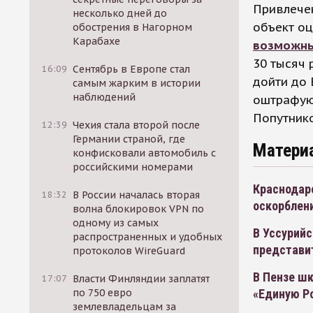
Привлечен
несколько дней до
объект оц
обострения в Нагорном
Карабахе
возможн
30 тысяч 
16:09
Сентябрь в Европе стал
дойти до 
самым жарким в истории
наблюдений
оштрафуют
Попутнико
12:39
Чехия стала второй после
Германии страной, где
Матери
конфисковали автомобиль с
российскими номерами
Краснодарс
18:32
В России началась вторая
оскорблен
волна блокировок VPN по
одному из самых
В Уссурийс
распространенных и удобных
представи
протоколов WireGuard
В Пензе шк
17:07
Власти Финляндии заплатят
«Единую Р
по 750 евро
землевладельцам за