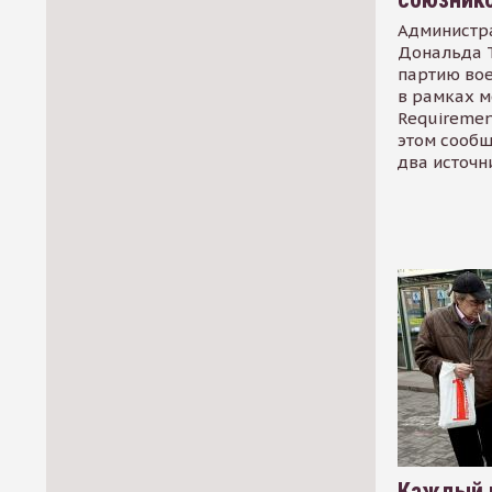
Администр
Дональда 
партию во
в рамках м
Requirement
этом сообщ
два источн
Каждый 