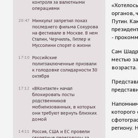
контроля за валютными
«Хотелось
операциями
органов, 
Путин. Ка
20:47
Минкульт запретил показ
последнего фильма Сокурова
президент
на фестивале в Москве. В нем
- проком
Сталин, Черчилль, Гитлер и
Муссолини спорят о жизни
Сам Шадри
17:10
Российские
местью з
политзаключенные призвали
возраста.
к голодовке солидарности 30
октября
Представл
17:12
«ВКонтакте» начал
представи
блокировать посты
родственников
Напомним,
мобилизованных, в которых
которого 
они требуют вернуть близких
сфотогра
домой
региону. 
14:11
Россия, США и ЕС провели
секретные переговоры за