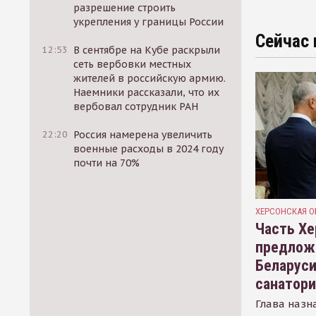
разрешение строить
укрепления у границы России
Сейчас 
12:53
В сентябре на Кубе раскрыли
сеть вербовки местных
жителей в российскую армию.
Наемники рассказали, что их
вербовал сотрудник РАН
22:20
Россия намерена увеличить
военные расходы в 2024 году
почти на 70%
ХЕРСОНСКАЯ О
Часть Хе
предлож
Беларуси
санатор
Глава назн