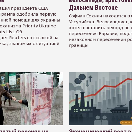
Дальнем Востоке
ация президента США
Трампа одобрила первую
Софиан Сехили находится в
енной помощи для Украины
Уссурийска. Велосипедист,
еханизма Priority Ukraine
хотел поставить рекорд по 
s List. Об
пересечения Евразии, подо
ает Reuters со ссылкой на
незаконном пересечении р
ика, знакомых с ситуацией
границы
пятый россиян не
Экономический рост в