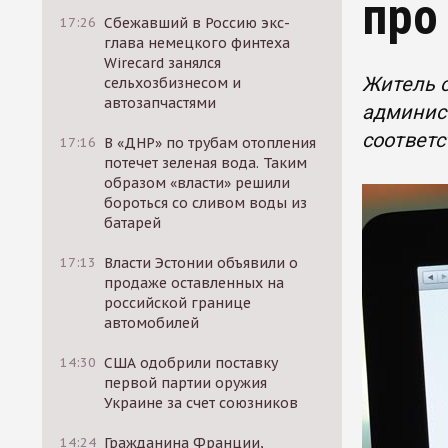
про
17:26
Сбежавший в Россию экс-
глава немецкого финтеха
Wirecard занялся
Житель 
сельхозбизнесом и
автозапчастями
админист
соответс
17:16
В «ДНР» по трубам отопления
потечет зеленая вода. Таким
образом «власти» решили
бороться со сливом воды из
батарей
17:13
Власти Эстонии объявили о
продаже оставленных на
российской границе
автомобилей
14:30
США одобрили поставку
первой партии оружия
Украине за счет союзников
14:24
Гражданина Франции,