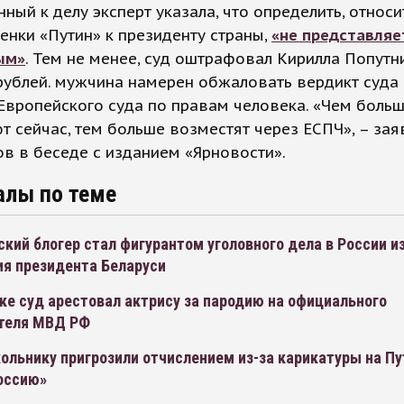
ный к делу эксперт указала, что определить, относи
енки «Путин» к президенту страны,
«не представляе
ым»
. Тем не менее, суд оштрафовал Кирилла Попутн
рублей. мужчина намерен обжаловать вердикт суда 
Европейского суда по правам человека. «Чем боль
 сейчас, тем больше возместят через ЕСПЧ», – зая
в в беседе с изданием «Ярновости».
алы по теме
кий блогер стал фигурантом уголовного дела в России из
ия президента Беларуси
ке суд арестовал актрису за пародию на официального
теля МВД РФ
ольнику пригрозили отчислением из-за карикатуры на Пу
оссию»