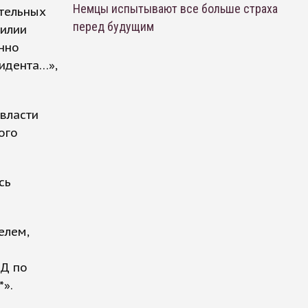
Немцы испытывают все больше страха
ительных
перед будущим
милии
нно
зидента…»,
власти
ого
сь
елем,
ВД по
*».