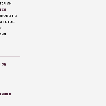
тся ли
тся
икова на
и готов
ше
вил
-за
тина и