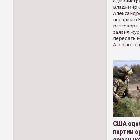
администр
Владимир С
Александр
поездки в 
разговора 
заявил жур
передать М
Азовского 
США одоб
партии о
союзник