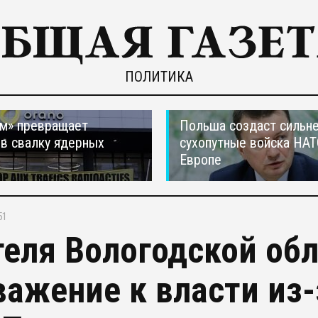
ПОЛИТИКА
м» превращает
Польша создаст сильн
в свалку ядерных
сухопутные войска НАТ
в
Европе
51
еля Вологодской обл
важение к власти из-