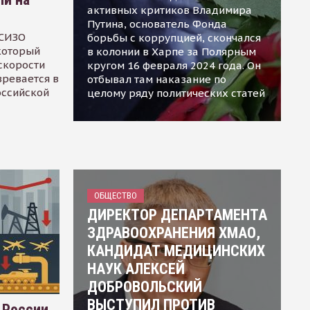
активных критиков Владимира
Путина, основатель Фонда
 СИЗО
борьбы с коррупцией, скончался
 который
в колонии в Харпе за Полярным
скорости
кругом 16 февраля 2024 года. Он
зревается в
отбывал там наказание по
оссийской
целому ряду политических статей
ОБЩЕСТВО
ДИРЕКТОР ДЕПАРТАМЕНТА
ЗДРАВООХРАНЕНИЯ ХМАО,
КАНДИДАТ МЕДИЦИНСКИХ
НАУК АЛЕКСЕЙ
ДОБРОВОЛЬСКИЙ
ВЫСТУПИЛ ПРОТИВ
 России