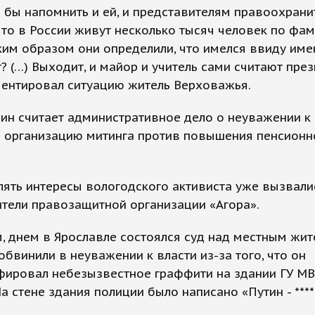
 бы напомнить и ей, и представителям правоохран
что в России живут несколько тысяч человек по фа
ким образом они определили, что имелся ввиду име
? (…) Выходит, и майор и учитель сами считают пре
ментировал ситуацию житель Верховажья.
н считает административное дело о неуважении к 
а организацию митинга против повышения пенсионн
ять интересы вологодского активиста уже вызвали
тели правозащитной организации «Агора».
 днем в Ярославле состоялся суд над местным жит
обвинили в неуважении к власти из-за того, что он
фировал небезызвестное граффити на здании ГУ М
На стене здания полиции было написано «Путин - ****