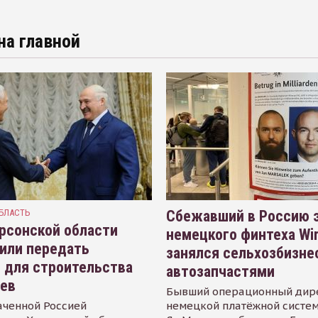
на главной
БЛАСТЬ
Сбежавший в Россию э
рсонской области
немецкого финтеха Wi
или передать
занялся сельхозбизне
 для строительства
автозапчастями
иев
Бывший операционный дир
аченной Россией
немецкой платёжной систем