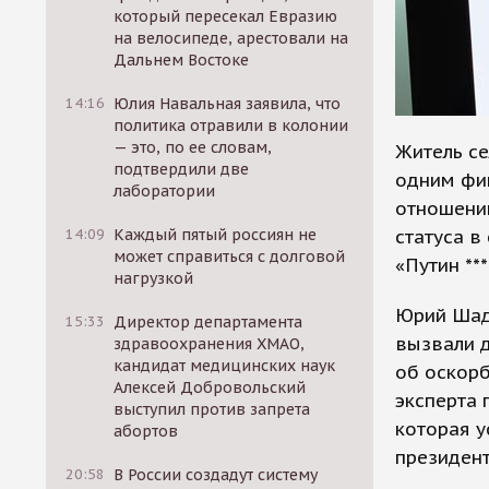
который пересекал Евразию
на велосипеде, арестовали на
Дальнем Востоке
14:16
Юлия Навальная заявила, что
политика отравили в колонии
— это, по ее словам,
Житель с
подтвердили две
одним фиг
лаборатории
отношени
статуса в
14:09
Каждый пятый россиян не
может справиться с долговой
«Путин ***
нагрузкой
Юрий Шадр
15:33
Директор департамента
вызвали д
здравоохранения ХМАО,
кандидат медицинских наук
об оскорб
Алексей Добровольский
эксперта 
выступил против запрета
которая у
абортов
президент
20:58
В России создадут систему