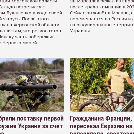
ации Херсонской области
Ян Марсалек бежал из Евр
альдо встретился с
после краха компании в 202
ом Лукашенко в ходе своей
Сейчас он живёт в Москве, 
Беларусь. После этого
перемещается по России и 
глава Херсонской области
на оккупированные террит
налистам, что регион готов
Украины
инску часть побережья
и Черного морей
рили поставку первой
Гражданина Франции,
ружия Украине за счет
пересекал Евразию на
ов
велосипеде, арестова