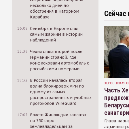
несколько дней до
обострения в Нагорном
Сейчас 
Карабахе
16:09
Сентябрь в Европе стал
самым жарким в истории
наблюдений
12:39
Чехия стала второй после
Германии страной, где
конфисковали автомобиль с
российскими номерами
18:32
В России началась вторая
ХЕРСОНСКАЯ О
волна блокировок VPN по
Часть Хе
одному из самых
предлож
распространенных и удобных
протоколов WireGuard
Беларуси
санатор
17:07
Власти Финляндии заплатят
Глава назн
по 750 евро
администр
землевладельцам за