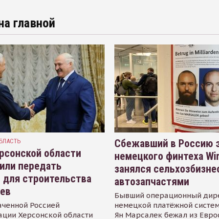
на главной
БЛАСТЬ
Сбежавший в Россию э
рсонской области
немецкого финтеха Wi
или передать
занялся сельхозбизне
 для строительства
автозапчастями
иев
Бывший операционный дир
аченной Россией
немецкой платёжной систем
ации Херсонской области
Ян Марсалек бежал из Евр