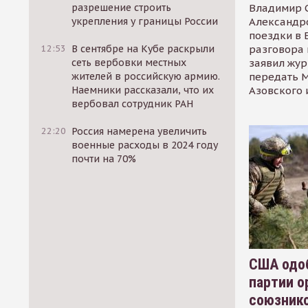
Владимир С
разрешение строить
Александр
укрепления у границы России
поездки в 
разговора 
12:53
В сентябре на Кубе раскрыли
заявил жур
сеть вербовки местных
передать М
жителей в российскую армию.
Азовского 
Наемники рассказали, что их
вербовал сотрудник РАН
22:20
Россия намерена увеличить
военные расходы в 2024 году
почти на 70%
США одоб
партии о
союзник