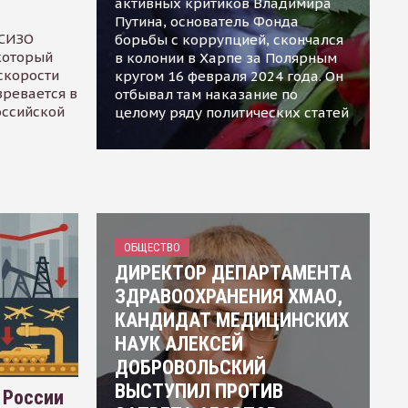
активных критиков Владимира
Путина, основатель Фонда
 СИЗО
борьбы с коррупцией, скончался
 который
в колонии в Харпе за Полярным
скорости
кругом 16 февраля 2024 года. Он
зревается в
отбывал там наказание по
оссийской
целому ряду политических статей
ОБЩЕСТВО
ДИРЕКТОР ДЕПАРТАМЕНТА
ЗДРАВООХРАНЕНИЯ ХМАО,
КАНДИДАТ МЕДИЦИНСКИХ
НАУК АЛЕКСЕЙ
ДОБРОВОЛЬСКИЙ
ВЫСТУПИЛ ПРОТИВ
 России