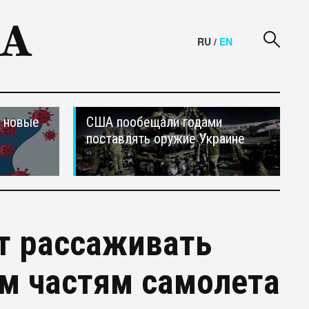
RU
/
EN
и новые
США пообещали годами
поставлять оружие Украине
т рассаживать
м частям самолета