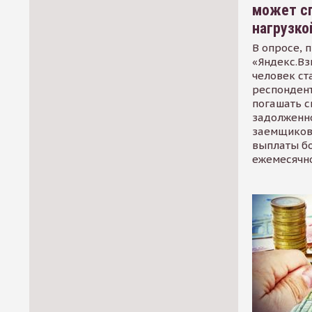
может сп
нагрузко
В опросе, 
«Яндекс.Вз
человек ст
респондент
погашать 
задолженно
заемщиков
выплаты б
ежемесячн