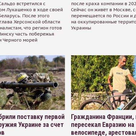
альдо встретился с
после краха компании в 202
ом Лукашенко в ходе своей
Сейчас он живёт в Москве, 
Беларусь. После этого
перемещается по России и 
глава Херсонской области
на оккупированные террит
налистам, что регион готов
Украины
инску часть побережья
и Черного морей
рили поставку первой
Гражданина Франции,
ружия Украине за счет
пересекал Евразию на
ов
велосипеде, арестова