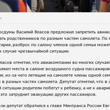
ru
Госдумы Василий Власов предложил запретить авиа
ать родственников по разным частям самолета. По
ария, разброс по салону членов одной семьи може
 случае чрезвычайной ситуации.
ласов отметил, что авиакомпании во многих случая
ляют места в салоне воздушного судна пассажирам
е, из-за чего летящие на самолете члены одной се
 в разных частях самолета. Депутат отметил, что в 
 ситуации родители побегут к ребенку, а не к авар
 это затруднит эвакуацию других пассажиров.
язи депутат обратился к главе Минтранса России Ев