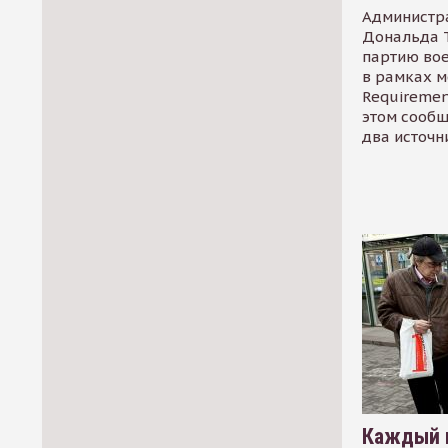
Администр
Дональда 
партию во
в рамках м
Requirement
этом сообщ
два источн
Каждый 