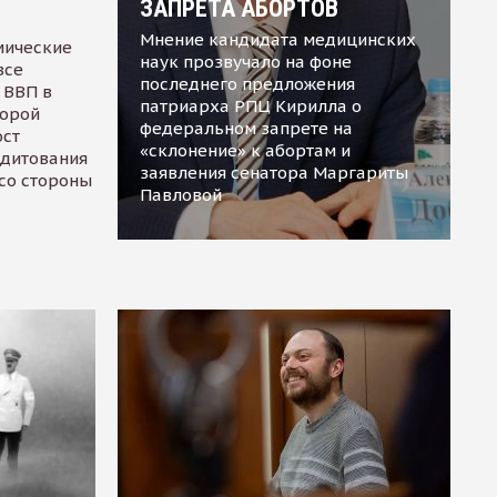
ЗАПРЕТА АБОРТОВ
Мнение кандидата медицинских
мические
наук прозвучало на фоне
все
последнего предложения
 ВВП в
патриарха РПЦ Кирилла о
торой
федеральном запрете на
ост
«склонение» к абортам и
едитования
заявления сенатора Маргариты
 со стороны
Павловой