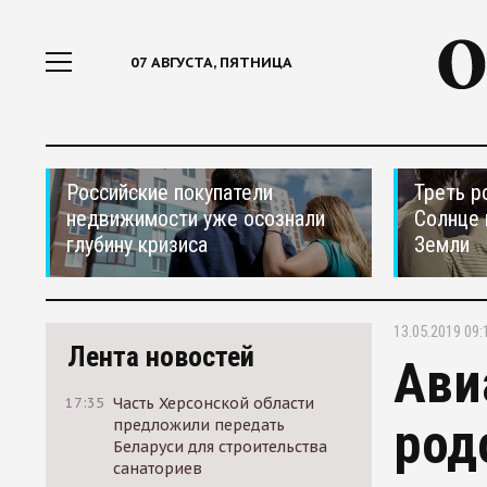
07 АВГУСТА, ПЯТНИЦА
Российские покупатели
Треть р
недвижимости уже осознали
Солнце 
глубину кризиса
Земли
13.05.2019 09:
Лента новостей
Ави
17:35
Часть Херсонской области
род
предложили передать
Беларуси для строительства
санаториев