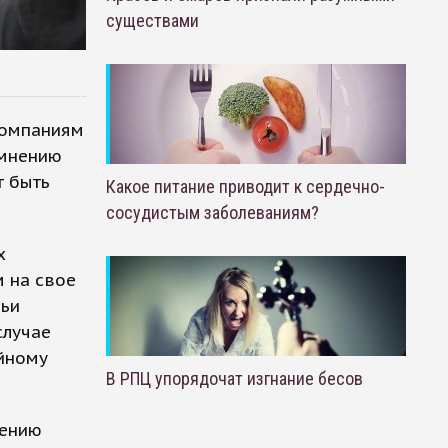
существами
компаниям
 мнению
т быть
Какое питание приводит к сердечно-
сосудистым заболеваниям?
х
 на свое
мьи
случае
ийному
В РПЦ упорядочат изгнание бесов
гению