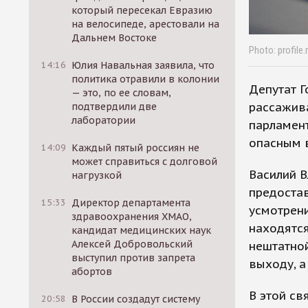
который пересекал Евразию
на велосипеде, арестовали на
Дальнем Востоке
Photo: profile.
14:16
Юлия Навальная заявила, что
политика отравили в колонии
Депутат 
— это, по ее словам,
рассажив
подтвердили две
лаборатории
парламент
опасным в
14:09
Каждый пятый россиян не
может справиться с долговой
Василий В
нагрузкой
предостав
15:33
Директор департамента
усмотрени
здравоохранения ХМАО,
находятся
кандидат медицинских наук
Алексей Добровольский
нештатной
выступил против запрета
выходу, а
абортов
В этой св
20:58
В России создадут систему