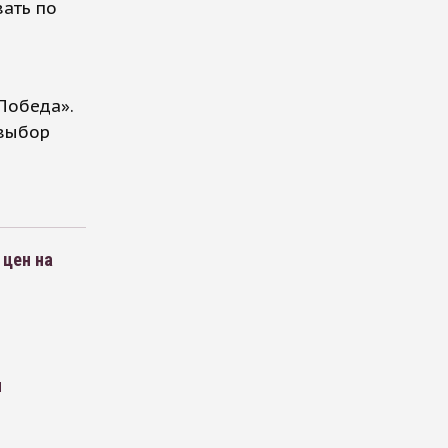
ать по
Победа».
 выбор
 цен на
м