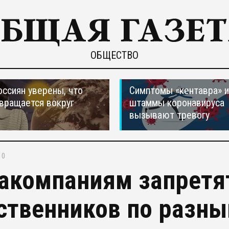
ОБЩЕСТВО
оссиян уверены, что
Симптомы «кентавра» 
вращается вокруг
штаммы коронавируса
вызывают тревогу
10
акомпаниям запретя
ственников по разны