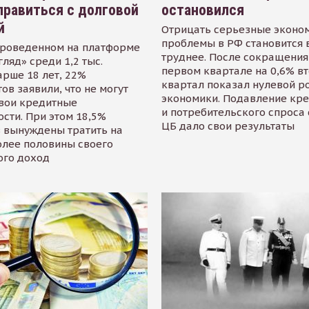
равиться с долговой
остановился
й
Отрицать серьезные эконо
проблемы в РФ становится 
проведенном на платформе
труднее. После сокращения
гляд» среди 1,2 тыс.
первом квартале на 0,6% в
арше 18 лет, 22%
квартал показал нулевой р
ов заявили, что не могут
экономики. Подавление кр
свои кредитные
и потребительского спроса
сти. При этом 18,5%
ЦБ дало свои результаты
 вынуждены тратить на
олее половины своего
ого доход