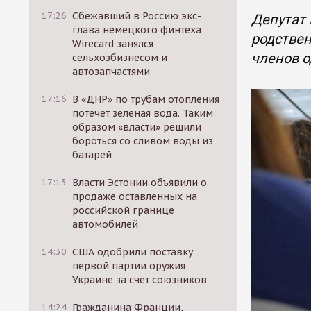
17:26
Сбежавший в Россию экс-
Депутат
глава немецкого финтеха
родствен
Wirecard занялся
членов о
сельхозбизнесом и
автозапчастями
17:16
В «ДНР» по трубам отопления
потечет зеленая вода. Таким
образом «власти» решили
бороться со сливом воды из
батарей
17:13
Власти Эстонии объявили о
продаже оставленных на
российской границе
автомобилей
14:30
США одобрили поставку
первой партии оружия
Украине за счет союзников
14:24
Гражданина Франции,