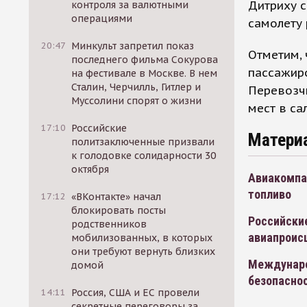
Дитриху 
контроля за валютными
операциями
самолету 
20:47
Минкульт запретил показ
Отметим, 
последнего фильма Сокурова
пассажир
на фестивале в Москве. В нем
Сталин, Черчилль, Гитлер и
Перевозч
Муссолини спорят о жизни
мест в са
17:10
Российские
Матери
политзаключенные призвали
к голодовке солидарности 30
октября
Авиакомпан
топливо
17:12
«ВКонтакте» начал
блокировать посты
Российски
родственников
авиапроис
мобилизованных, в которых
они требуют вернуть близких
Междунаро
домой
безопаснос
14:11
Россия, США и ЕС провели
секретные переговоры за