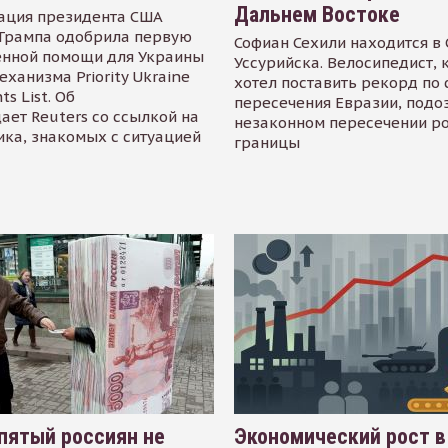
Дальнем Востоке
ация президента США
Трампа одобрила первую
Софиан Сехили находится в
енной помощи для Украины
Уссурийска. Велосипедист,
еханизма Priority Ukraine
хотел поставить рекорд по 
s List. Об
пересечения Евразии, подо
ает Reuters со ссылкой на
незаконном пересечении р
ика, знакомых с ситуацией
границы
пятый россиян не
Экономический рост в