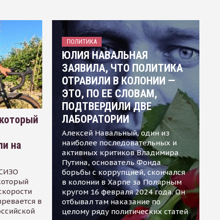
ПОЛИТИКА
ЮЛИЯ НАВАЛЬНАЯ
ЗАЯВИЛА, ЧТО ПОЛИТИКА
ОТРАВИЛИ В КОЛОНИИ —
ЭТО, ПО ЕЕ СЛОВАМ,
ПОДТВЕРДИЛИ ДВЕ
ЛАБОРАТОРИИ
 который
Алексей Навальный, один из
наиболее последовательных и
ли на
активных критиков Владимира
Путина, основатель Фонда
 СИЗО
борьбы с коррупцией, скончался
 который
в колонии в Харпе за Полярным
скорости
кругом 16 февраля 2024 года. Он
зревается в
отбывал там наказание по
оссийской
целому ряду политических статей