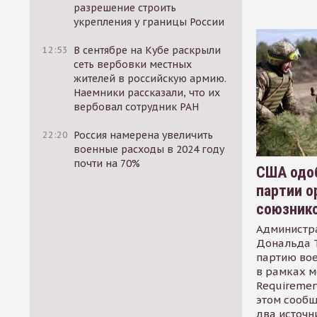
разрешение строить
укрепления у границы России
12:53
В сентябре на Кубе раскрыли
сеть вербовки местных
жителей в российскую армию.
Наемники рассказали, что их
вербовал сотрудник РАН
22:20
Россия намерена увеличить
военные расходы в 2024 году
почти на 70%
США одоб
партии о
союзник
Администр
Дональда 
партию во
в рамках м
Requirement
этом сообщ
два источн