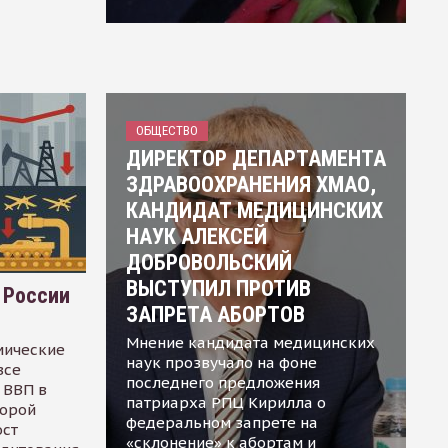
ОБЩЕСТВО
ДИРЕКТОР ДЕПАРТАМЕНТА
ЗДРАВООХРАНЕНИЯ ХМАО,
КАНДИДАТ МЕДИЦИНСКИХ
НАУК АЛЕКСЕЙ
ДОБРОВОЛЬСКИЙ
ВЫСТУПИЛ ПРОТИВ
 России
ЗАПРЕТА АБОРТОВ
Мнение кандидата медицинских
мические
наук прозвучало на фоне
все
последнего предложения
 ВВП в
патриарха РПЦ Кирилла о
торой
федеральном запрете на
ост
«склонение» к абортам и