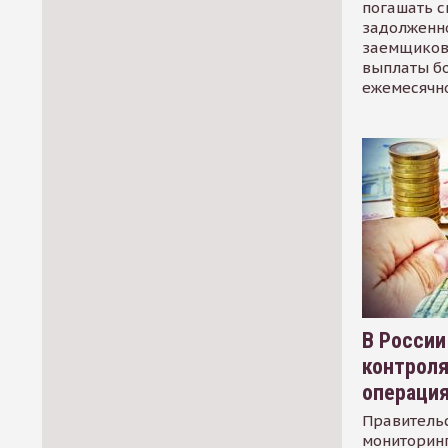
погашать 
задолженно
заемщиков
выплаты б
ежемесячн
В России
контрол
операци
Правительс
мониторинг