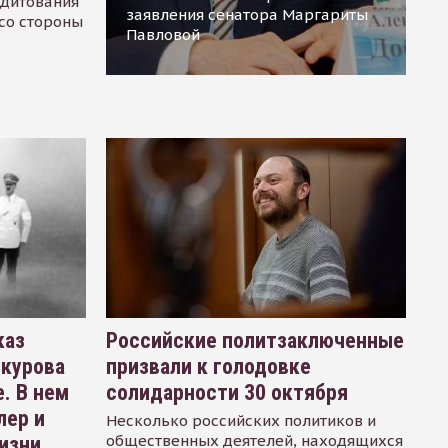
едитования
заявления сенатора Маргариты
 со стороны
Павловой
каз
Российские политзаключенные
окурова
призвали к голодовке
. В нем
солидарности 30 октября
лер и
Несколько российских политиков и
общественных деятелей, находящихся
изни