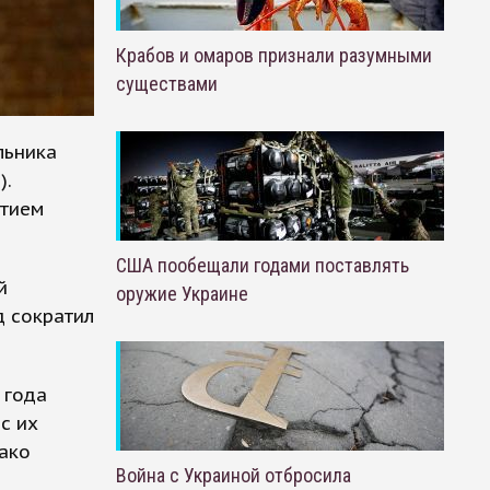
Крабов и омаров признали разумными
существами
льника
).
стием
США пообещали годами поставлять
й
оружие Украине
д сократил
 года
с их
ако
Война с Украиной отбросила