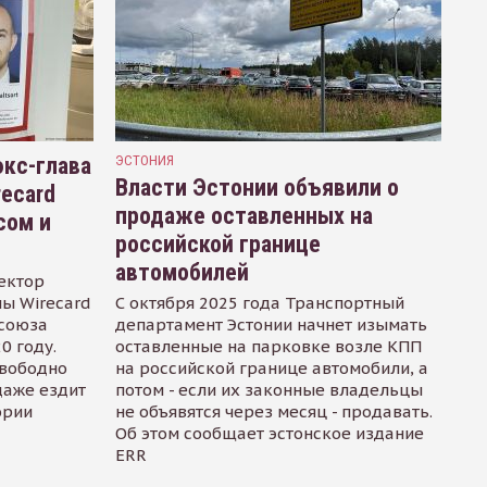
кс-глава
ЭСТОНИЯ
Власти Эстонии объявили о
recard
продаже оставленных на
сом и
российской границе
автомобилей
ектор
ы Wirecard
С октября 2025 года Транспортный
осоюза
департамент Эстонии начнет изымать
0 году.
оставленные на парковке возле КПП
свободно
на российской границе автомобили, а
даже ездит
потом - если их законные владельцы
ории
не объявятся через месяц - продавать.
Об этом сообщает эстонское издание
ERR