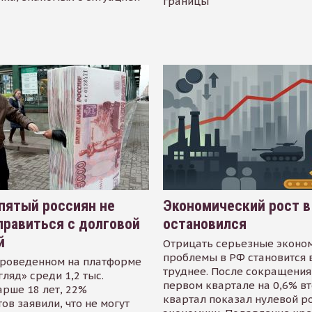
границы
пятый россиян не
Экономический рост в
равиться с долговой
остановился
й
Отрицать серьезные эконо
проблемы в РФ становится 
проведенном на платформе
труднее. После сокращения
гляд» среди 1,2 тыс.
первом квартале на 0,6% в
арше 18 лет, 22%
квартал показал нулевой р
ов заявили, что не могут