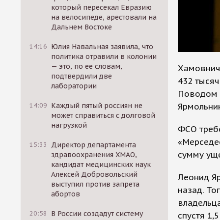
который пересекал Евразию
на велосипеде, арестовали на
Дальнем Востоке
14:16
Юлия Навальная заявила, что
политика отравили в колонии
— это, по ее словам,
Хамовнич
подтвердили две
432 тысяч
лаборатории
Поводом д
Ярмольни
14:09
Каждый пятый россиян не
может справиться с долговой
нагрузкой
ФСО требо
«Мерседес
15:33
Директор департамента
сумму ущ
здравоохранения ХМАО,
кандидат медицинских наук
Алексей Добровольский
Леонид Яр
выступил против запрета
назад. То
абортов
владельц
20:58
В России создадут систему
спустя 1,