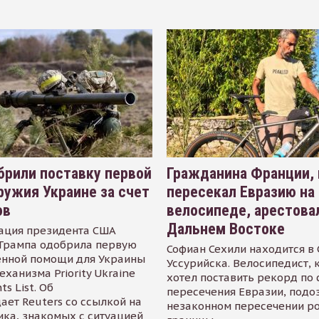
рили поставку первой
Гражданина Франции,
ружия Украине за счет
пересекал Евразию на
ов
велосипеде, арестова
Дальнем Востоке
ация президента США
Трампа одобрила первую
Софиан Сехили находится в
енной помощи для Украины
Уссурийска. Велосипедист,
еханизма Priority Ukraine
хотел поставить рекорд по 
s List. Об
пересечения Евразии, подо
ает Reuters со ссылкой на
незаконном пересечении р
ика, знакомых с ситуацией