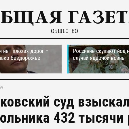
ОБЩЕСТВО
и нет плохих дорог –
Россияне скупают йод 
лько бездорожье
случай ядерной войны
59
ковский суд взыскал
ольника 432 тысячи 