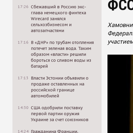
ФС
17:26
Сбежавший в Россию экс-
глава немецкого финтеха
Wirecard занялся
Хамовнич
сельхозбизнесом и
автозапчастями
Федераль
участие
17:16
В «ДНР» по трубам отопления
потечет зеленая вода. Таким
образом «власти» решили
бороться со сливом воды из
батарей
17:13
Власти Эстонии объявили о
продаже оставленных на
российской границе
автомобилей
14:30
США одобрили поставку
первой партии оружия
Украине за счет союзников
14:24
Гражданина Франции,