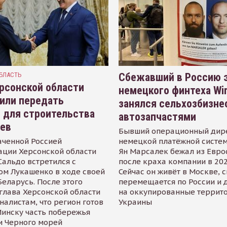
БЛАСТЬ
Сбежавший в Россию э
рсонской области
немецкого финтеха Wi
или передать
занялся сельхозбизне
 для строительства
автозапчастями
иев
Бывший операционный дир
аченной Россией
немецкой платёжной систем
ации Херсонской области
Ян Марсалек бежал из Евр
альдо встретился с
после краха компании в 202
ом Лукашенко в ходе своей
Сейчас он живёт в Москве, 
Беларусь. После этого
перемещается по России и 
глава Херсонской области
на оккупированные террит
налистам, что регион готов
Украины
инску часть побережья
и Черного морей