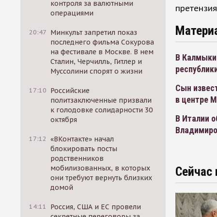
контроля за валютными
претензия
операциями
Матери
20:47
Минкульт запретил показ
последнего фильма Сокурова
на фестивале в Москве. В нем
В Калмыкии
Сталин, Черчилль, Гитлер и
республики
Муссолини спорят о жизни
Сын извест
17:10
Российские
в центре 
политзаключенные призвали
к голодовке солидарности 30
В Италии о
октября
Владимир
17:12
«ВКонтакте» начал
блокировать посты
родственников
мобилизованных, в которых
Сейчас 
они требуют вернуть близких
домой
14:11
Россия, США и ЕС провели
секретные переговоры за