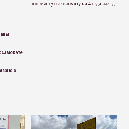
российскую экономику на 4 года назад
лавы
росамокате
язано с