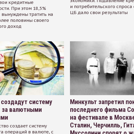
экономики. Подавление кр
свои кредитные
и потребительского спроса
сти. При этом 18,5%
ЦБ дало свои результаты
 вынуждены тратить на
олее половины своего
ого доход
 создадут систему
Минкульт запретил по
я за валютными
последнего фильма С
ями
на фестивале в Москве
Сталин, Черчилль, Гит
тво создает систему
а операций в валюте, с
Муссолини спорят о ж