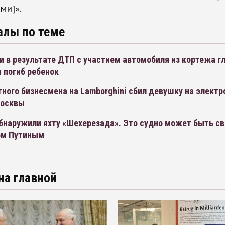
ми]».
алы по теме
 в результате ДТП с участием автомобиля из кортежа г
 погиб ребенок
ного бизнесмена на Lamborghini сбил девушку на элект
Москвы
бнаружили яхту «Шехерезада». Это судно может быть св
ом Путиным
на главной