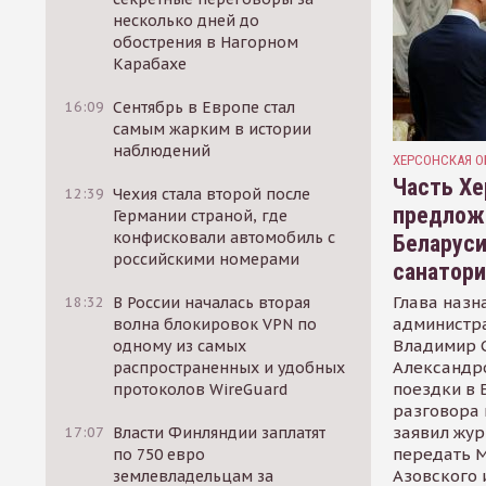
несколько дней до
обострения в Нагорном
Карабахе
16:09
Сентябрь в Европе стал
самым жарким в истории
наблюдений
ХЕРСОНСКАЯ О
Часть Хе
12:39
Чехия стала второй после
предлож
Германии страной, где
конфисковали автомобиль с
Беларуси
российскими номерами
санатор
Глава назн
18:32
В России началась вторая
администр
волна блокировок VPN по
Владимир С
одному из самых
Александр
распространенных и удобных
поездки в 
протоколов WireGuard
разговора 
заявил жур
17:07
Власти Финляндии заплатят
передать М
по 750 евро
Азовского 
землевладельцам за