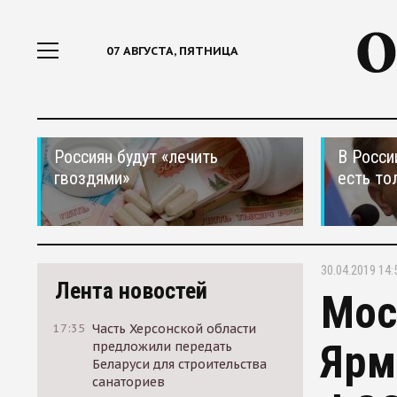
07 АВГУСТА, ПЯТНИЦА
Россиян будут «лечить
В Росси
гвоздями»
есть то
30.04.2019 14:
Лента новостей
Мос
17:35
Часть Херсонской области
Ярм
предложили передать
Беларуси для строительства
санаториев