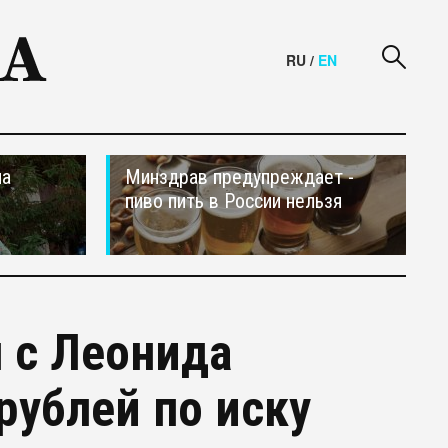
RU
/
EN
на
Минздрав предупреждает -
пиво пить в России нельзя
 с Леонида
рублей по иску