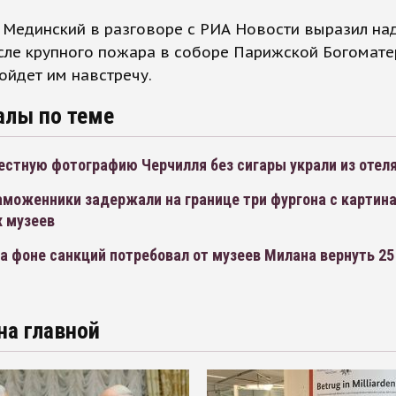
 Мединский в разговоре с РИА Новости выразил на
осле крупного пожара в соборе Парижской Богомате
йдет им навстречу.
алы по теме
естную фотографию Черчилля без сигары украли из отел
аможенники задержали на границе три фургона с картин
х музеев
 фоне санкций потребовал от музеев Милана вернуть 25
на главной