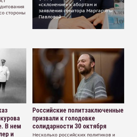
ост
«склонение» к абортам и
едитования
заявления сенатора Маргариты
 со стороны
Павловой
каз
Российские политзаключенные
окурова
призвали к голодовке
. В нем
солидарности 30 октября
лер и
Несколько российских политиков и