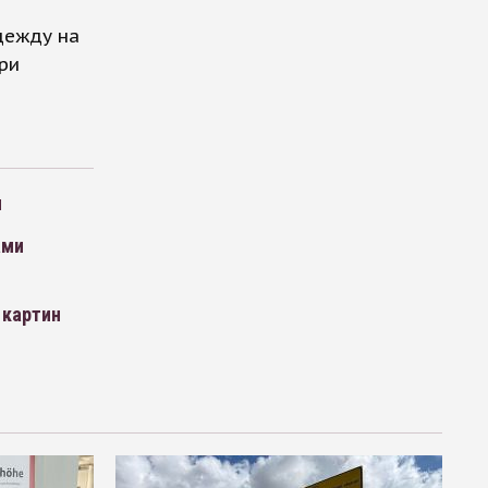
дежду на
ри
я
ами
 картин