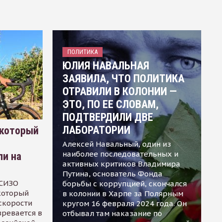
ПОЛИТИКА
ЮЛИЯ НАВАЛЬНАЯ
ЗАЯВИЛА, ЧТО ПОЛИТИКА
ОТРАВИЛИ В КОЛОНИИ —
ЭТО, ПО ЕЕ СЛОВАМ,
ПОДТВЕРДИЛИ ДВЕ
ЛАБОРАТОРИИ
 который
Алексей Навальный, один из
наиболее последовательных и
ли на
активных критиков Владимира
Путина, основатель Фонда
 СИЗО
борьбы с коррупцией, скончался
 который
в колонии в Харпе за Полярным
скорости
кругом 16 февраля 2024 года. Он
зревается в
отбывал там наказание по