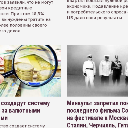
квартал показал нулевой р
ов заявили, что не могут
экономики. Подавление кр
свои кредитные
и потребительского спроса
сти. При этом 18,5%
ЦБ дало свои результаты
 вынуждены тратить на
олее половины своего
ого доход
 создадут систему
Минкульт запретил по
я за валютными
последнего фильма С
ями
на фестивале в Москве
Сталин, Черчилль, Гит
тво создает систему