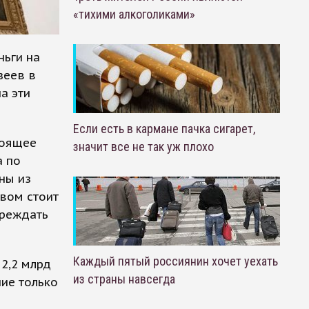
«тихими алкоголиками»
ньги на
зеев в
а эти
Если есть в кармане пачка сигарет,
тоящее
значит все не так уж плохо
а по
ны из
твом стоит
преждать
Каждый пятый россиянин хочет уехать
2,2 млрд
из страны навсегда
ие только