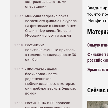
контроля за валютными
операциями
Владимир
то, что п
20:47
Минкульт запретил показ
Минфин по
последнего фильма Сокурова
на фестивале в Москве. В нем
Матери
Сталин, Черчилль, Гитлер и
Муссолини спорят о жизни
Самую изв
17:10
Российские
политзаключенные призвали
Финские т
к голодовке солидарности 30
октября
российски
Эрмитаж на
17:12
«ВКонтакте» начал
блокировать посты
родственников
мобилизованных, в которых
они требуют вернуть близких
Сейчас 
домой
14:11
Россия, США и ЕС провели
секретные переговоры за