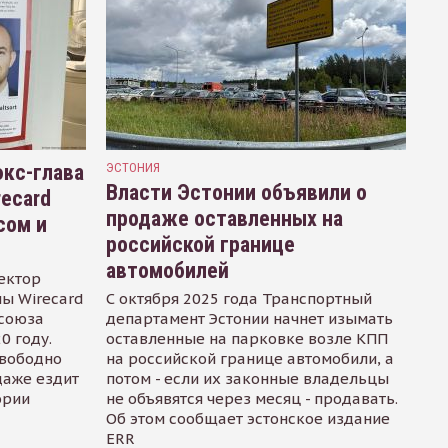
кс-глава
ЭСТОНИЯ
Власти Эстонии объявили о
recard
продаже оставленных на
сом и
российской границе
автомобилей
ектор
ы Wirecard
С октября 2025 года Транспортный
осоюза
департамент Эстонии начнет изымать
0 году.
оставленные на парковке возле КПП
свободно
на российской границе автомобили, а
даже ездит
потом - если их законные владельцы
ории
не объявятся через месяц - продавать.
Об этом сообщает эстонское издание
ERR