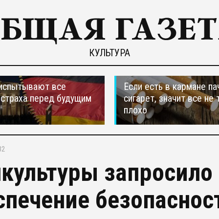
КУЛЬТУРА
испытывают все
Если есть в кармане па
страха перед будущим
сигарет, значит все не 
плохо
32
культуры запросило 
спечение безопаснос