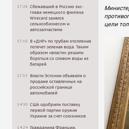
17:26
Сбежавший в Россию экс-
Министер
глава немецкого финтеха
противоп
Wirecard занялся
цели тол
сельхозбизнесом и
автозапчастями
17:16
В «ДНР» по трубам отопления
потечет зеленая вода. Таким
образом «власти» решили
бороться со сливом воды из
батарей
17:13
Власти Эстонии объявили о
продаже оставленных на
российской границе
автомобилей
14:30
США одобрили поставку
первой партии оружия
Украине за счет союзников
14:24
Гражданина Франции,