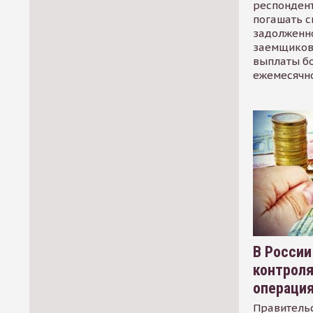
респондент
погашать 
задолженно
заемщиков
выплаты б
ежемесячн
В России
контрол
операци
Правительс