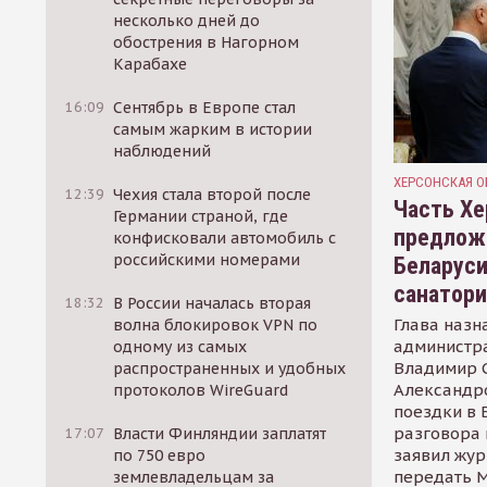
несколько дней до
обострения в Нагорном
Карабахе
16:09
Сентябрь в Европе стал
самым жарким в истории
наблюдений
ХЕРСОНСКАЯ О
12:39
Чехия стала второй после
Часть Хе
Германии страной, где
предлож
конфисковали автомобиль с
российскими номерами
Беларуси
санатор
18:32
В России началась вторая
Глава назн
волна блокировок VPN по
администр
одному из самых
Владимир С
распространенных и удобных
Александр
протоколов WireGuard
поездки в 
разговора 
17:07
Власти Финляндии заплатят
заявил жур
по 750 евро
передать М
землевладельцам за