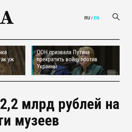
RU
/
EN
чка
ООН призвала Путина
так уж
прекратить войну против
Украины
2,2 млрд рублей на
ти музеев