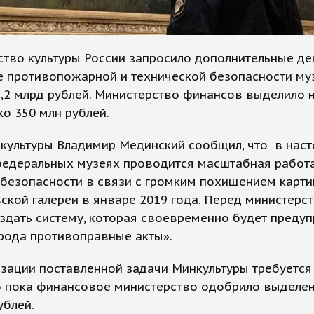
тво культуры России запросило дополнительные де
е противопожарной и технической безопасности му
,2 млрд рублей. Министерство финансов выделило н
ко 350 млн рублей.
нкультуры Владимир Мединский сообщил, что в нас
федеральных музеях проводится масштабная работ
безопасности в связи с громким похищением карти
ской галереи в январе 2019 года. Перед министерс
здать систему, которая своевременно будет преду
рода противоправные акты».
зации поставленной задачи Минкультуры требуется 
о пока финансовое министерство одобрило выделен
ублей.