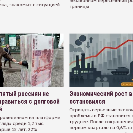
незаконном пересечении р
ика, знакомых с ситуацией
границы
пятый россиян не
Экономический рост в
равиться с долговой
остановился
й
Отрицать серьезные эконо
проблемы в РФ становится 
проведенном на платформе
труднее. После сокращения
гляд» среди 1,2 тыс.
первом квартале на 0,6% в
арше 18 лет, 22%