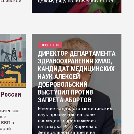
оссийской
целому ряду политических статей
ОБЩЕСТВО
ДИРЕКТОР ДЕПАРТАМЕНТА
ЗДРАВООХРАНЕНИЯ ХМАО,
КАНДИДАТ МЕДИЦИНСКИХ
НАУК АЛЕКСЕЙ
ДОБРОВОЛЬСКИЙ
ВЫСТУПИЛ ПРОТИВ
 России
ЗАПРЕТА АБОРТОВ
Мнение кандидата медицинских
мические
наук прозвучало на фоне
все
последнего предложения
 ВВП в
патриарха РПЦ Кирилла о
торой
федеральном запрете на