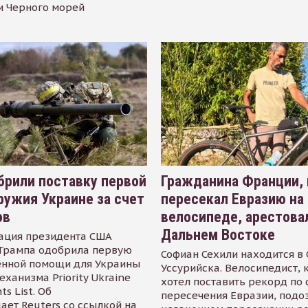
и Черного морей
рили поставку первой
Гражданина Франции,
ружия Украине за счет
пересекал Евразию на
ов
велосипеде, арестова
Дальнем Востоке
ация президента США
Трампа одобрила первую
Софиан Сехили находится в
енной помощи для Украины
Уссурийска. Велосипедист,
еханизма Priority Ukraine
хотел поставить рекорд по 
s List. Об
пересечения Евразии, подо
ает Reuters со ссылкой на