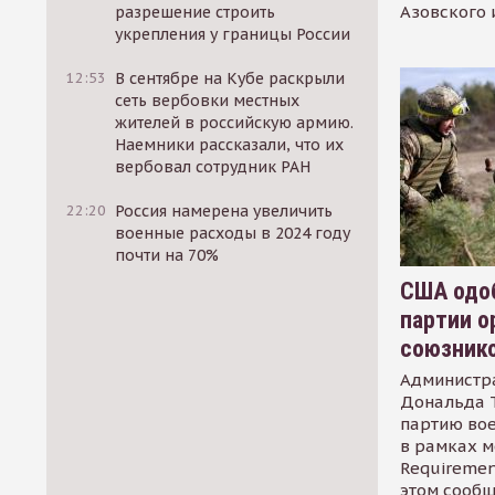
Азовского 
разрешение строить
укрепления у границы России
12:53
В сентябре на Кубе раскрыли
сеть вербовки местных
жителей в российскую армию.
Наемники рассказали, что их
вербовал сотрудник РАН
22:20
Россия намерена увеличить
военные расходы в 2024 году
почти на 70%
США одоб
партии о
союзник
Администр
Дональда 
партию во
в рамках м
Requirement
этом сообщ