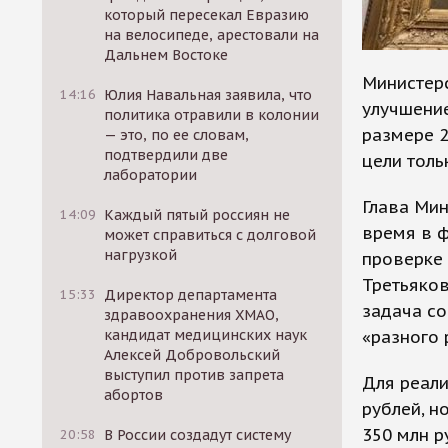
который пересекал Евразию
на велосипеде, арестовали на
Дальнем Востоке
Министерс
14:16
Юлия Навальная заявила, что
улучшени
политика отравили в колонии
размере 2
— это, по ее словам,
подтвердили две
цели толь
лаборатории
Глава Ми
14:09
Каждый пятый россиян не
время в 
может справиться с долговой
нагрузкой
проверке 
Третьяков
15:33
Директор департамента
задача со
здравоохранения ХМАО,
«разного 
кандидат медицинских наук
Алексей Добровольский
выступил против запрета
Для реали
абортов
рублей, н
350 млн р
20:58
В России создадут систему