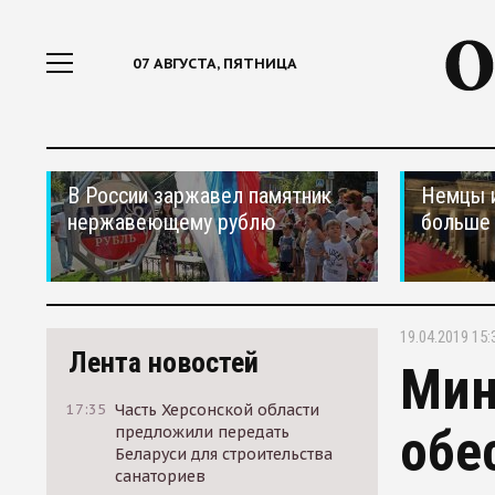
07 АВГУСТА, ПЯТНИЦА
В России заржавел памятник
Немцы 
нержавеющему рублю
больше 
19.04.2019 15:
Лента новостей
Мин
17:35
Часть Херсонской области
обе
предложили передать
Беларуси для строительства
санаториев