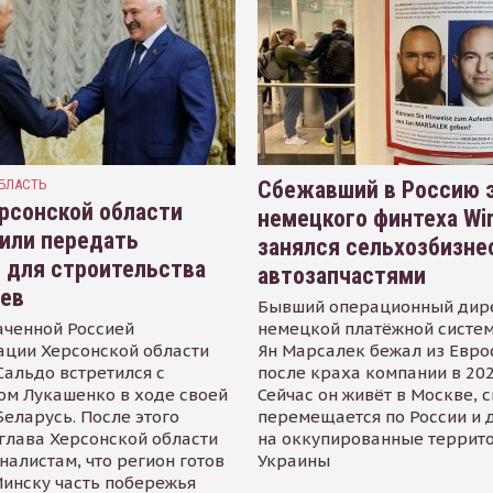
БЛАСТЬ
Сбежавший в Россию э
рсонской области
немецкого финтеха Wi
или передать
занялся сельхозбизне
 для строительства
автозапчастями
иев
Бывший операционный дир
аченной Россией
немецкой платёжной систем
ации Херсонской области
Ян Марсалек бежал из Евр
альдо встретился с
после краха компании в 202
ом Лукашенко в ходе своей
Сейчас он живёт в Москве, 
Беларусь. После этого
перемещается по России и 
глава Херсонской области
на оккупированные террит
налистам, что регион готов
Украины
инску часть побережья