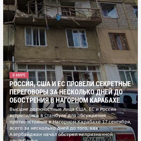
В МИРЕ
РОССИЯ, США И ЕС ПРОВЕЛИ СЕКРЕТНЫЕ
ПЕРЕГОВОРЫ ЗА НЕСКОЛЬКО ДНЕЙ ДО
ОБОСТРЕНИЯ В НАГОРНОМ КАРАБАХЕ
Высшие должностные лица США, ЕС и России
встретились в Стамбуле для обсуждения
противостояния в Нагорном Карабахе 17 сентября,
всего за несколько дней до того, как
Азербайджан начал обстрел непризнанной
республики