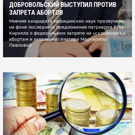
ДОБРОВОЛЬСКИЙ ВЫСТУПИЛ ПРОТИВ
ЗАПРЕТА АБОРТОВ
Мнение кандидата медицинских наук прозвучало
на фоне последнего предложения патриарха РПЦ
Кирилла о федеральном запрете на «склонение» к
абортам и заявления сенатора Маргариты
Павловой