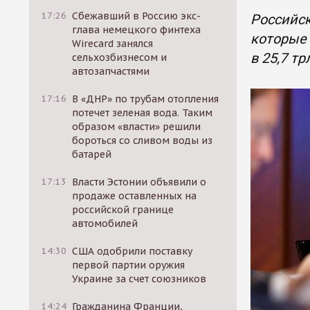
17:26
Сбежавший в Россию экс-
Российс
глава немецкого финтеха
которые 
Wirecard занялся
в 25,7 т
сельхозбизнесом и
автозапчастями
17:16
В «ДНР» по трубам отопления
потечет зеленая вода. Таким
образом «власти» решили
бороться со сливом воды из
батарей
17:13
Власти Эстонии объявили о
продаже оставленных на
российской границе
автомобилей
14:30
США одобрили поставку
первой партии оружия
Украине за счет союзников
14:24
Гражданина Франции,