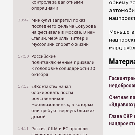
объему за
контроля за валютными
операциями
автомобил
нацпроект
20:47
Минкульт запретил показ
последнего фильма Сокурова
Меньше в
на фестивале в Москве. В нем
Сталин, Черчилль, Гитлер и
нацпроект
Муссолини спорят о жизни
млрд рубл
17:10
Российские
Матери
политзаключенные призвали
к голодовке солидарности 30
октября
Госконтра
недобросо
17:12
«ВКонтакте» начал
блокировать посты
Счетная па
родственников
«Здравоох
мобилизованных, в которых
они требуют вернуть близких
Глава СКР
домой
нацпроект
14:11
Россия, США и ЕС провели
секретные переговоры за