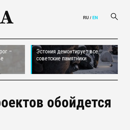
RU
/
EN
рог –
Эстония демонтирует все
ье
советские памятники
оектов обойдется