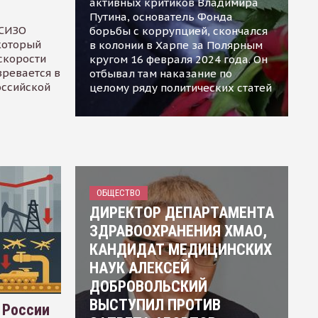
активных критиков Владимира
Путина, основатель Фонда
 СИЗО
борьбы с коррупцией, скончался
 который
в колонии в Харпе за Полярным
скорости
кругом 16 февраля 2024 года. Он
зревается в
отбывал там наказание по
оссийской
целому ряду политических статей
ОБЩЕСТВО
ДИРЕКТОР ДЕПАРТАМЕНТА
ЗДРАВООХРАНЕНИЯ ХМАО,
КАНДИДАТ МЕДИЦИНСКИХ
НАУК АЛЕКСЕЙ
ДОБРОВОЛЬСКИЙ
ВЫСТУПИЛ ПРОТИВ
 России