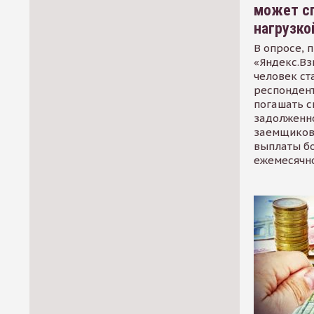
может сп
нагрузко
В опросе, 
«Яндекс.Вз
человек ст
респондент
погашать 
задолженно
заемщиков
выплаты б
ежемесячн