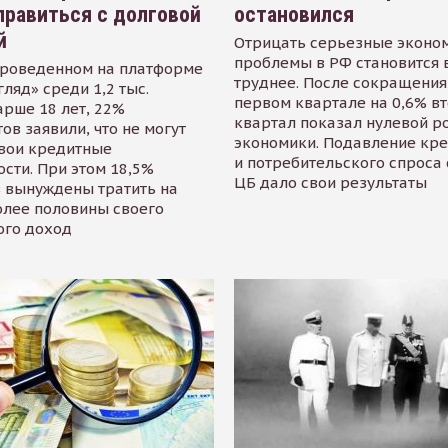
равиться с долговой
остановился
й
Отрицать серьезные эконо
проблемы в РФ становится 
проведенном на платформе
труднее. После сокращения
гляд» среди 1,2 тыс.
первом квартале на 0,6% в
арше 18 лет, 22%
квартал показал нулевой р
ов заявили, что не могут
экономики. Подавление кр
свои кредитные
и потребительского спроса
сти. При этом 18,5%
ЦБ дало свои результаты
 вынуждены тратить на
олее половины своего
ого доход