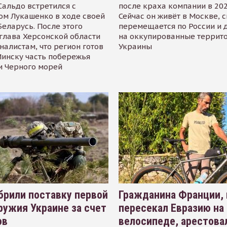
альдо встретился с
после краха компании в 202
ом Лукашенко в ходе своей
Сейчас он живёт в Москве, 
Беларусь. После этого
перемещается по России и 
глава Херсонской области
на оккупированные террит
налистам, что регион готов
Украины
инску часть побережья
и Черного морей
рили поставку первой
Гражданина Франции,
ружия Украине за счет
пересекал Евразию на
ов
велосипеде, арестова