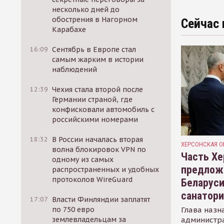
несколько дней до
обострения в Нагорном
Сейчас 
Карабахе
16:09
Сентябрь в Европе стал
самым жарким в истории
наблюдений
12:39
Чехия стала второй после
Германии страной, где
конфисковали автомобиль с
российскими номерами
18:32
В России началась вторая
ХЕРСОНСКАЯ О
волна блокировок VPN по
Часть Хе
одному из самых
предлож
распространенных и удобных
протоколов WireGuard
Беларуси
санатор
17:07
Власти Финляндии заплатят
Глава назн
по 750 евро
администр
землевладельцам за