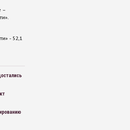
е –
ти».
и» - 52,1
достались
ект
сированию