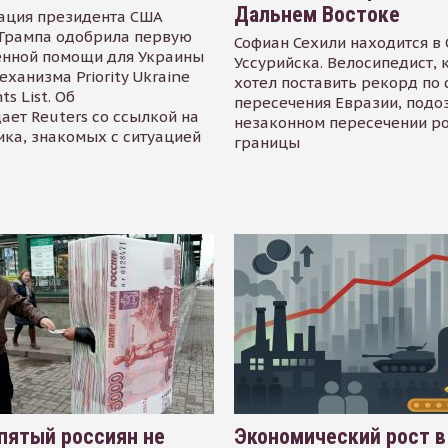
Дальнем Востоке
ация президента США
Трампа одобрила первую
Софиан Сехили находится в
енной помощи для Украины
Уссурийска. Велосипедист,
еханизма Priority Ukraine
хотел поставить рекорд по 
s List. Об
пересечения Евразии, подо
ает Reuters со ссылкой на
незаконном пересечении р
ика, знакомых с ситуацией
границы
пятый россиян не
Экономический рост в