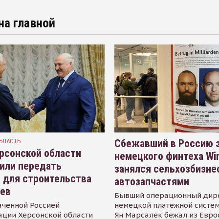
на главной
БЛАСТЬ
Сбежавший в Россию э
рсонской области
немецкого финтеха Wi
или передать
занялся сельхозбизне
 для строительства
автозапчастями
иев
Бывший операционный дир
аченной Россией
немецкой платёжной систем
ации Херсонской области
Ян Марсалек бежал из Евр