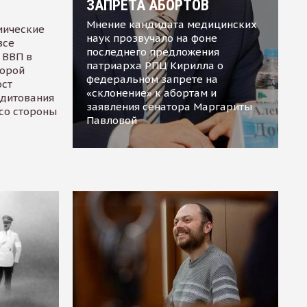
ЗАПРЕТА АБОРТОВ
Мнение кандидата медицинских
мические
наук прозвучало на фоне
все
последнего предложения
 ВВП в
патриарха РПЦ Кирилла о
торой
федеральном запрете на
ост
«склонение» к абортам и
едитования
заявления сенатора Маргариты
 со стороны
Павловой