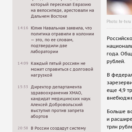
который пересекал Евразию
на велосипеде, арестовали на
Дальнем Востоке
Photo: hr-tv.ru
14:16
Юлия Навальная заявила, что
политика отравили в колонии
Российск
— это, по ее словам,
националь
подтвердили две
лаборатории
года. Общ
рублей.
14:09
Каждый пятый россиян не
может справиться с долговой
В федера
нагрузкой
зарезерви
15:33
Директор департамента
еще 4,9 т
здравоохранения ХМАО,
внебюдже
кандидат медицинских наук
Алексей Добровольский
выступил против запрета
Больше вс
абортов
и расшире
трлн рубл
20:58
В России создадут систему