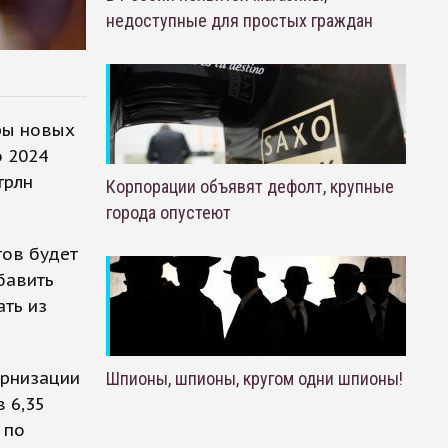
недоступные для простых граждан
ры новых
о 2024
трлн
Корпорации объявят дефолт, крупные
города опустеют
тов будет
бавить
ать из
ернизации
Шпионы, шпионы, кругом одни шпионы!
 6,35
 по