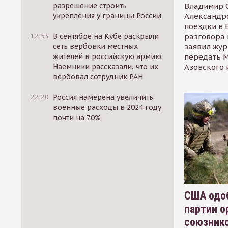
Владимир С
разрешение строить
Александр
укрепления у границы России
поездки в 
разговора 
12:53
В сентябре на Кубе раскрыли
заявил жур
сеть вербовки местных
передать М
жителей в российскую армию.
Азовского 
Наемники рассказали, что их
вербовал сотрудник РАН
22:20
Россия намерена увеличить
военные расходы в 2024 году
почти на 70%
США одоб
партии о
союзник