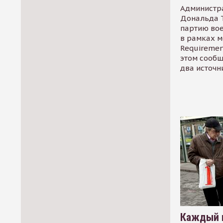
Администр
Дональда 
партию во
в рамках м
Requirement
этом сообщ
два источн
Каждый 