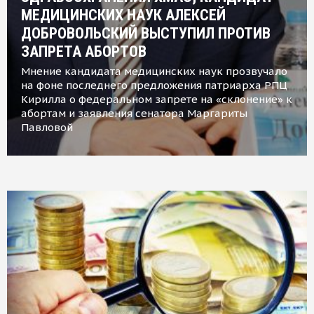
МЕДИЦИНСКИХ НАУК АЛЕКСЕЙ
ДОБРОВОЛЬСКИЙ ВЫСТУПИЛ ПРОТИВ
ЗАПРЕТА АБОРТОВ
Мнение кандидата медицинских наук прозвучало
на фоне последнего предложения патриарха РПЦ
Кирилла о федеральном запрете на «склонение» к
абортам и заявления сенатора Маргариты
Павловой