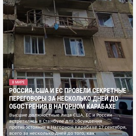
В МИРЕ
РОССИЯ, США И ЕС ПРОВЕЛИ СЕКРЕТНЫЕ
ПЕРЕГОВОРЫ ЗА НЕСКОЛЬКО ДНЕЙ ДО
ОБОСТРЕНИЯ В НАГОРНОМ КАРАБАХЕ
Высшие должностные лица США, ЕС и России
встретились в Стамбуле для обсуждения
противостояния в Нагорном Карабахе 17 сентября,
всего за несколько дней до того, как