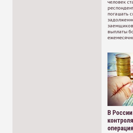
человек ст
респондент
погашать 
задолженно
заемщиков
выплаты б
ежемесячн
В России
контрол
операци