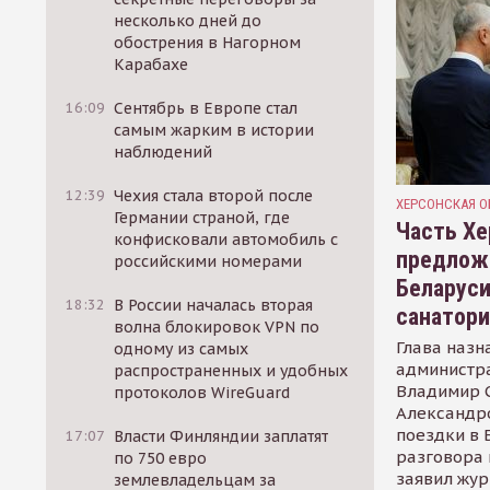
несколько дней до
обострения в Нагорном
Карабахе
16:09
Сентябрь в Европе стал
самым жарким в истории
наблюдений
12:39
Чехия стала второй после
ХЕРСОНСКАЯ О
Германии страной, где
Часть Хе
конфисковали автомобиль с
предлож
российскими номерами
Беларуси
18:32
В России началась вторая
санатор
волна блокировок VPN по
Глава назн
одному из самых
администр
распространенных и удобных
Владимир С
протоколов WireGuard
Александр
поездки в 
17:07
Власти Финляндии заплатят
разговора 
по 750 евро
заявил жур
землевладельцам за