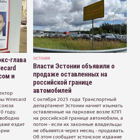
кс-глава
ЭСТОНИЯ
Власти Эстонии объявили о
recard
продаже оставленных на
сом и
российской границе
автомобилей
ектор
ы Wirecard
С октября 2025 года Транспортный
осоюза
департамент Эстонии начнет изымать
0 году.
оставленные на парковке возле КПП
свободно
на российской границе автомобили, а
даже ездит
потом - если их законные владельцы
ории
не объявятся через месяц - продавать.
Об этом сообщает эстонское издание