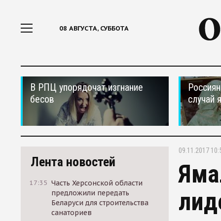
08 АВГУСТА, СУББОТА
В РПЦ упорядочат изгнание
Россиян
бесов
случай 
09.11.2017 10:
Лента новостей
Яма
17:35
Часть Херсонской области
лид
предложили передать
Беларуси для строительства
санаториев