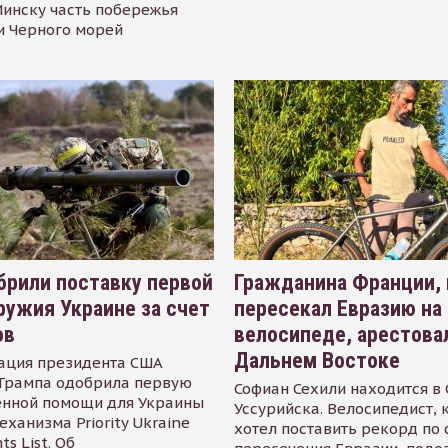
инску часть побережья
и Черного морей
рили поставку первой
Гражданина Франции,
ружия Украине за счет
пересекал Евразию на
ов
велосипеде, арестова
Дальнем Востоке
ация президента США
Трампа одобрила первую
Софиан Сехили находится в
енной помощи для Украины
Уссурийска. Велосипедист,
еханизма Priority Ukraine
хотел поставить рекорд по 
s List. Об