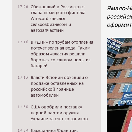
17:26
Сбежавший в Россию экс-
Ямало-Н
глава немецкого финтеха
российск
Wirecard занялся
оформить
сельхозбизнесом и
автозапчастями
17:16
В «ДНР» по трубам отопления
потечет зеленая вода. Таким
образом «власти» решили
бороться со сливом воды из
батарей
17:13
Власти Эстонии объявили о
продаже оставленных на
российской границе
автомобилей
14:30
США одобрили поставку
первой партии оружия
Украине за счет союзников
14:24
Гражданина Франции,