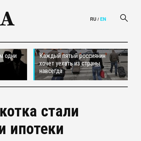
RU
/
EN
м одни
Каждый пятый россиянин
хочет уехать из страны
навсегда
котка стали
и ипотеки