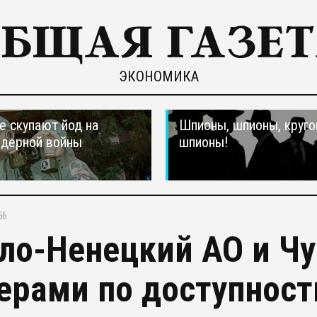
ЭКОНОМИКА
е скупают йод на
Шпионы, шпионы, круго
ядерной войны
шпионы!
56
ло-Ненецкий АО и Чу
ерами по доступност