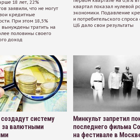
первом квартале на 0,6% в
арше 18 лет, 22%
квартал показал нулевой р
ов заявили, что не могут
экономики. Подавление кр
свои кредитные
и потребительского спроса
сти. При этом 18,5%
ЦБ дало свои результаты
 вынуждены тратить на
олее половины своего
ого доход
 создадут систему
Минкульт запретил по
я за валютными
последнего фильма С
ями
на фестивале в Москве