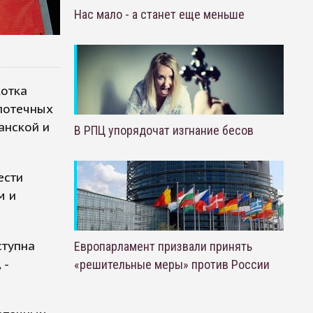
Нас мало - а станет еще меньше
котка
ипотечных
анской и
В РПЦ упорядочат изгнание бесов
ести
м и
ступна
Европарламент призвали принять
 -
«решительные меры» против России