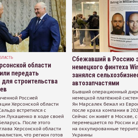
БЛАСТЬ
Сбежавший в Россию э
рсонской области
немецкого финтеха Wi
или передать
занялся сельхозбизне
 для строительства
автозапчастями
иев
Бывший операционный дир
аченной Россией
немецкой платёжной систем
ации Херсонской области
Ян Марсалек бежал из Евр
альдо встретился с
после краха компании в 202
ом Лукашенко в ходе своей
Сейчас он живёт в Москве, 
Беларусь. После этого
перемещается по России и 
глава Херсонской области
на оккупированные террит
налистам, что регион готов
Украины