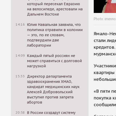
который пересекал Евразию
на велосипеде, арестовали на
Дальнем Востоке
Photo: imenno
14:16
Юлия Навальная заявила, что
политика отравили в колонии
Ямало-Нен
— это, по ее словам,
стали лид
подтвердили две
лаборатории
кредитов
мурманско
14:09
Каждый пятый россиян не
может справиться с долговой
Участники
нагрузкой
квартиры 
15:33
Директор департамента
небольши
здравоохранения ХМАО,
кандидат медицинских наук
«В пяти п
Алексей Добровольский
выступил против запрета
покупка к
абортов
сообщили
20:58
В России создадут систему