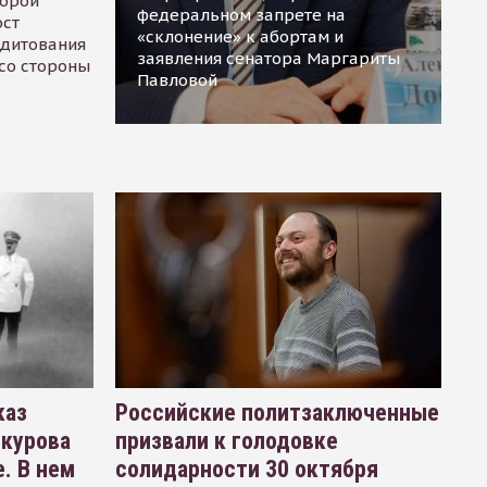
торой
федеральном запрете на
ост
«склонение» к абортам и
едитования
заявления сенатора Маргариты
 со стороны
Павловой
каз
Российские политзаключенные
окурова
призвали к голодовке
. В нем
солидарности 30 октября