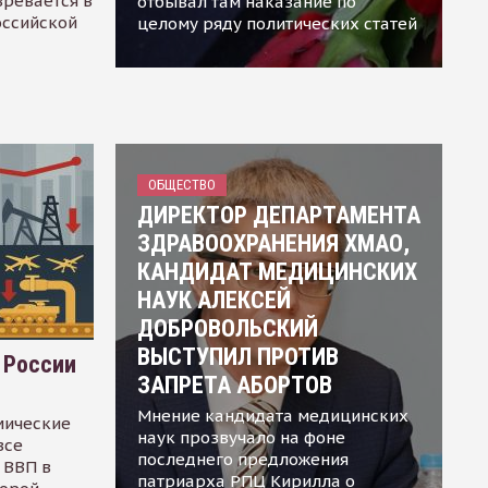
зревается в
отбывал там наказание по
оссийской
целому ряду политических статей
ОБЩЕСТВО
ДИРЕКТОР ДЕПАРТАМЕНТА
ЗДРАВООХРАНЕНИЯ ХМАО,
КАНДИДАТ МЕДИЦИНСКИХ
НАУК АЛЕКСЕЙ
ДОБРОВОЛЬСКИЙ
ВЫСТУПИЛ ПРОТИВ
 России
ЗАПРЕТА АБОРТОВ
Мнение кандидата медицинских
мические
наук прозвучало на фоне
все
последнего предложения
 ВВП в
патриарха РПЦ Кирилла о