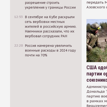
передать М
разрешение строить
Азовского 
укрепления у границы России
12:53
В сентябре на Кубе раскрыли
сеть вербовки местных
жителей в российскую армию.
Наемники рассказали, что их
вербовал сотрудник РАН
22:20
Россия намерена увеличить
военные расходы в 2024 году
почти на 70%
США одоб
партии о
союзник
Администр
Дональда 
партию во
в рамках м
Requirement