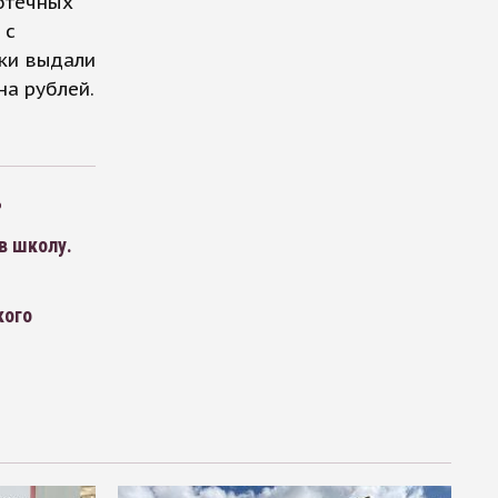
отечных
 с
нки выдали
на рублей.
%
в школу.
кого