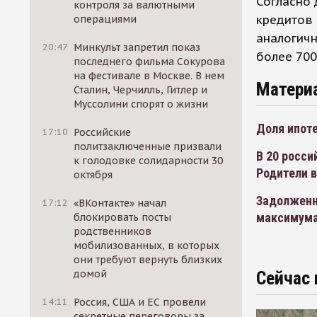
Согласно 
контроля за валютными
кредитов 
операциями
аналогичн
20:47
Минкульт запретил показ
более 700
последнего фильма Сокурова
на фестивале в Москве. В нем
Матери
Сталин, Черчилль, Гитлер и
Муссолини спорят о жизни
Доля ипоте
17:10
Российские
политзаключенные призвали
В 20 росси
к голодовке солидарности 30
Родители 
октября
Задолженн
17:12
«ВКонтакте» начал
максимум
блокировать посты
родственников
мобилизованных, в которых
они требуют вернуть близких
домой
Сейчас 
14:11
Россия, США и ЕС провели
секретные переговоры за