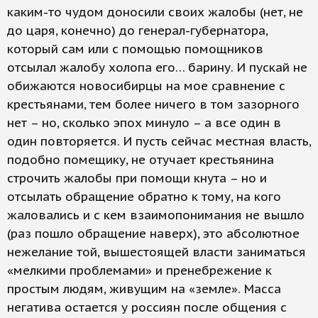
каким-то чудом доносили своих жалобы (нет, не
до царя, конечно) до генерал-губернатора,
который сам или с помощью помощников
отсылал жалобу холопа его… барину. И пускай не
обижаются новосибирцы на мое сравнение с
крестьянами, тем более ничего в том зазорного
нет – но, сколько эпох минуло – а все один в
один повторяется. И пусть сейчас местная власть,
подобно помещику, не отучает крестьянина
строчить жалобы при помощи кнута – но и
отсылать обращение обратно к тому, на кого
жаловались и с кем взаимопонимания не вышло
(раз пошло обращение наверх), это абсолютное
нежелание той, вышестоящей власти заниматься
«мелкими проблемами» и пренебрежение к
простым людям, живущим на «земле». Масса
негатива остается у россиян после общения с