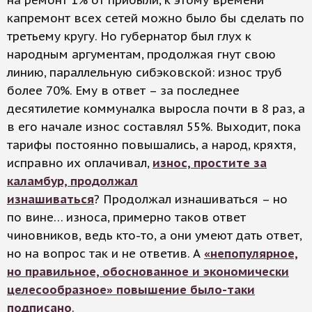
на ремонт 1% от прибыли, к этому времени
капремонт всех сетей можно было бы сделать по
третьему кругу. Но губернатор был глух к
народным аргументам, продолжая гнут свою
линию, параллельную сибэковской: износ труб
более 70%. Ему в ответ – за последнее
десятилетие коммуналка выросла почти в 8 раз, а
в его начале износ составлял 55%. Выходит, пока
тарифы постоянно повышались, а народ, кряхтя,
исправно их оплачивал,
износ, простите за
каламбур, продолжал
изнашиваться
? Продолжал изнашиваться – но
по вине… износа, примерно таков ответ
чиновников, ведь кто-то, а они умеют дать ответ,
но на вопрос так и не ответив. А
«непопулярное,
но правильное, обоснованное и экономически
целесообразное» повышение было-таки
подписано
.