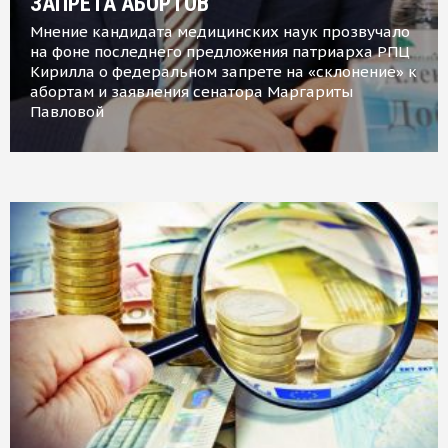
ЗАПРЕТА АБОРТОВ
Мнение кандидата медицинских наук прозвучало
на фоне последнего предложения патриарха РПЦ
Кирилла о федеральном запрете на «склонение» к
абортам и заявления сенатора Маргариты
Павловой