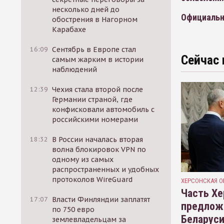
несколько дней до
Официальн
обострения в Нагорном
Карабахе
16:09
Сентябрь в Европе стал
Сейчас 
самым жарким в истории
наблюдений
12:39
Чехия стала второй после
Германии страной, где
конфисковали автомобиль с
российскими номерами
18:32
В России началась вторая
волна блокировок VPN по
одному из самых
распространенных и удобных
протоколов WireGuard
ХЕРСОНСКАЯ О
Часть Хе
17:07
Власти Финляндии заплатят
предлож
по 750 евро
Беларуси
землевладельцам за