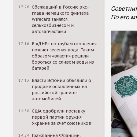
17:26
Сбежавший в Россию экс-
Советник
глава немецкого финтеха
По его м
Wirecard занялся
сельхозбизнесом и
автозапчастями
17:16
В «ДНР» по трубам отопления
потечет зеленая вода. Таким
образом «власти» решили
бороться со сливом воды из
батарей
17:13
Власти Эстонии объявили о
продаже оставленных на
российской границе
автомобилей
14:30
США одобрили поставку
первой партии оружия
Украине за счет союзников
14:24
Гражданина Франции,