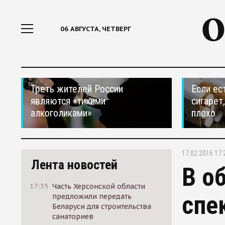
06 АВГУСТА, ЧЕТВЕРГ
Треть жителей России
Если ес
являются «тихими
сигарет
алкоголиками»
плохо
17.02.2016 17:
Лента новостей
В о
17:35
Часть Херсонской области
спе
предложили передать
Беларуси для строительства
санаториев