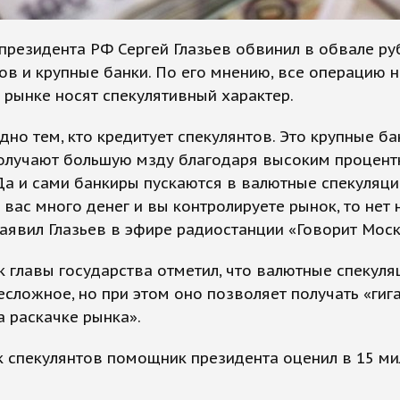
президента РФ Сергей Глазьев обвинил в обвале ру
ов и крупные банки. По его мнению, все операцию н
рынке носят спекулятивный характер.
дно тем, кто кредитует спекулянтов. Это крупные ба
получают большую мзду благодаря высоким процен
Да и сами банкиры пускаются в валютные спекуляци
у вас много денег и вы контролируете рынок, то нет 
 заявил Глазьев в эфире радиостанции «Говорит Моск
главы государства отметил, что валютные спекуля
есложное, но при этом оно позволяет получать «гиг
 раскачке рынка».
к спекулянтов помощник президента оценил в 15 м