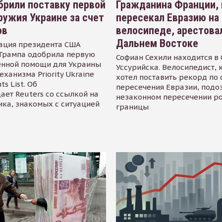
рили поставку первой
Гражданина Франции,
ружия Украине за счет
пересекал Евразию на
ов
велосипеде, арестова
Дальнем Востоке
ация президента США
Трампа одобрила первую
Софиан Сехили находится в
енной помощи для Украины
Уссурийска. Велосипедист,
еханизма Priority Ukraine
хотел поставить рекорд по 
s List. Об
пересечения Евразии, подо
ает Reuters со ссылкой на
незаконном пересечении р
ика, знакомых с ситуацией
границы