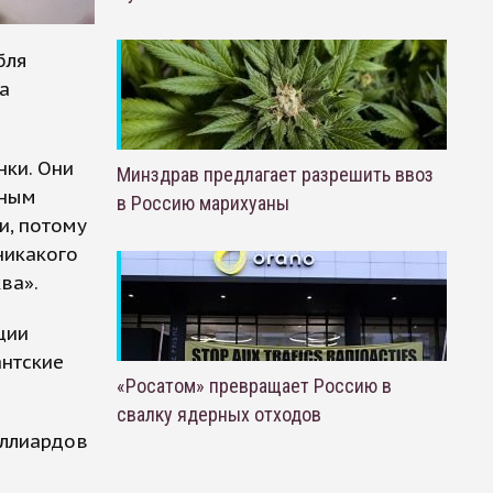
бля
а
нки. Они
Минздрав предлагает разрешить ввоз
тным
в Россию марихуаны
и, потому
никакого
ва».
ции
антские
«Росатом» превращает Россию в
свалку ядерных отходов
иллиардов