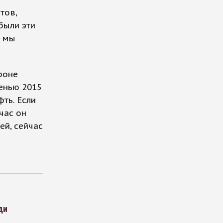
тов,
были эти
, мы
фоне
енью 2015
ть. Если
час он
ей, сейчас
ди