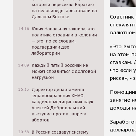
который пересекал Евразию
на велосипеде, арестовали на
Советник 
Дальнем Востоке
спекулянт
14:16
Юлия Навальная заявила, что
валютном 
политика отравили в колонии
— это, по ее словам,
«Это выго
подтвердили две
лаборатории
на этом 
ставкам. 
14:09
Каждый пятый россиян не
что если 
может справиться с долговой
риска», -
нагрузкой
15:33
Директор департамента
Помощник 
здравоохранения ХМАО,
занятие н
кандидат медицинских наук
доходы на
Алексей Добровольский
выступил против запрета
абортов
Заработо
долларов.
20:58
В России создадут систему