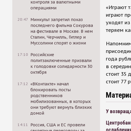
контроля за валютными
«Играют т
операциями
играют пр
20:47
Минкульт запретил показ
уходят из 
последнего фильма Сокурова
теряем ка
на фестивале в Москве. В нем
Сталин, Черчилль, Гитлер и
Напомним,
Муссолини спорят о жизни
присоедин
17:10
Российские
года рубл
политзаключенные призвали
в середин
к голодовке солидарности 30
октября
стоит 35 
стоит 77 
17:12
«ВКонтакте» начал
блокировать посты
Матери
родственников
мобилизованных, в которых
они требуют вернуть близких
У возвращ
домой
Центробан
14:11
Россия, США и ЕС провели
ослаблени
секретные переговоры за