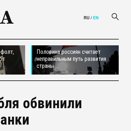
RU
/
EN
ефолт,
Половина россиян считает
ют
неправильным путь развития
страны
убля обвинили
банки