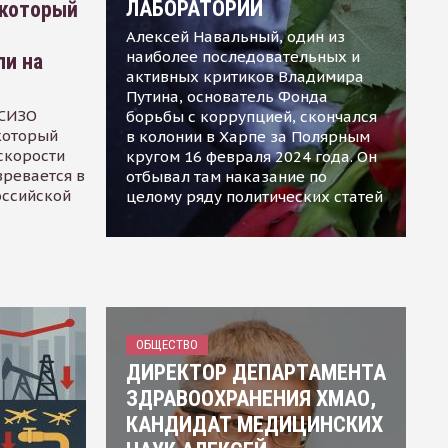
ЛАБОРАТОРИИ
 который
Алексей Навальный, один из
наиболее последовательных и
ли на
активных критиков Владимира
Путина, основатель Фонда
 СИЗО
борьбы с коррупцией, скончался
 который
в колонии в Харпе за Полярным
скорости
кругом 16 февраля 2024 года. Он
зревается в
отбывал там наказание по
оссийской
целому ряду политических статей
ОБЩЕСТВО
ДИРЕКТОР ДЕПАРТАМЕНТА
ЗДРАВООХРАНЕНИЯ ХМАО,
КАНДИДАТ МЕДИЦИНСКИХ