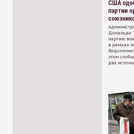
США одоб
партии о
союзник
Администр
Дональда 
партию во
в рамках м
Requirement
этом сообщ
два источн