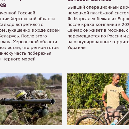
иев
Бывший операционный дир
аченной Россией
немецкой платёжной систем
ации Херсонской области
Ян Марсалек бежал из Евр
альдо встретился с
после краха компании в 202
ом Лукашенко в ходе своей
Сейчас он живёт в Москве, 
Беларусь. После этого
перемещается по России и 
глава Херсонской области
на оккупированные террит
налистам, что регион готов
Украины
инску часть побережья
и Черного морей