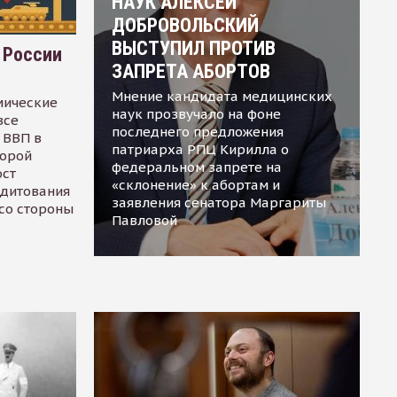
НАУК АЛЕКСЕЙ
ДОБРОВОЛЬСКИЙ
ВЫСТУПИЛ ПРОТИВ
 России
ЗАПРЕТА АБОРТОВ
Мнение кандидата медицинских
мические
наук прозвучало на фоне
все
последнего предложения
 ВВП в
патриарха РПЦ Кирилла о
торой
федеральном запрете на
ост
«склонение» к абортам и
едитования
заявления сенатора Маргариты
 со стороны
Павловой