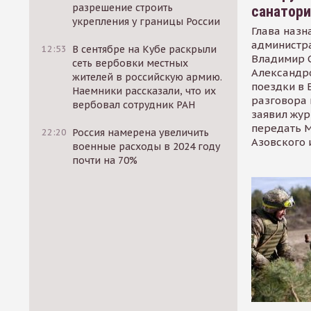
разрешение строить
санатор
укрепления у границы России
Глава назн
администр
12:53
В сентябре на Кубе раскрыли
Владимир С
сеть вербовки местных
Александр
жителей в российскую армию.
поездки в 
Наемники рассказали, что их
разговора 
вербовал сотрудник РАН
заявил жур
передать М
22:20
Россия намерена увеличить
Азовского 
военные расходы в 2024 году
почти на 70%