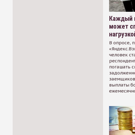
Каждый 
может сп
нагрузко
В опросе, 
«Яндекс.Вз
человек ст
респондент
погашать 
задолженно
заемщиков
выплаты б
ежемесячн