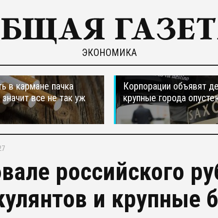
ЭКОНОМИКА
ть в кармане пачка
Корпорации объявят д
, значит все не так уж
крупные города опусте
27
бвале российского р
кулянтов и крупные 