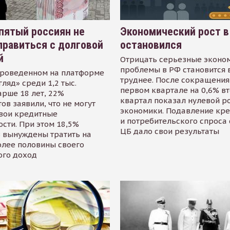
пятый россиян не
Экономический рост в
равиться с долговой
остановился
й
Отрицать серьезные эконо
проблемы в РФ становится 
проведенном на платформе
труднее. После сокращения
гляд» среди 1,2 тыс.
первом квартале на 0,6% в
арше 18 лет, 22%
квартал показал нулевой р
ов заявили, что не могут
экономики. Подавление кр
свои кредитные
и потребительского спроса
сти. При этом 18,5%
ЦБ дало свои результаты
 вынуждены тратить на
олее половины своего
ого доход