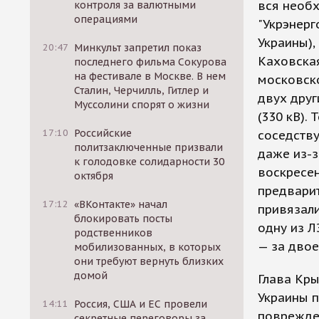
вся необ
контроля за валютными
операциями
"Укрэнерг
Украины),
20:47
Минкульт запретил показ
Каховская
последнего фильма Сокурова
на фестивале в Москве. В нем
московск
Сталин, Черчилль, Гитлер и
двух друг
Муссолини спорят о жизни
(330 кВ).
17:10
Российские
соседству
политзаключенные призвали
даже из-з
к голодовке солидарности 30
воскресе
октября
предвари
17:12
«ВКонтакте» начал
привязали
блокировать посты
одну из Л
родственников
— за двое
мобилизованных, в которых
они требуют вернуть близких
домой
Глава Кр
Украины п
14:11
Россия, США и ЕС провели
поврежден
секретные переговоры за