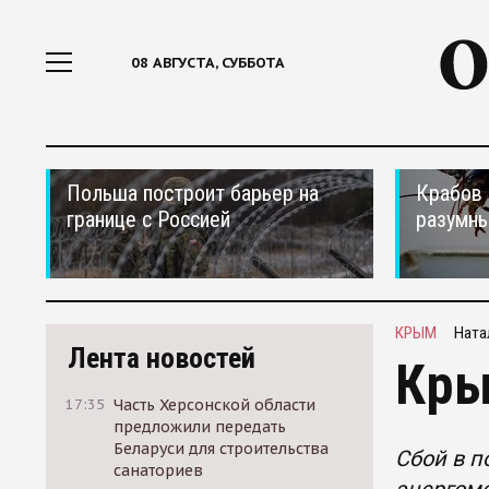
08 АВГУСТА, СУББОТА
Польша построит барьер на
Крабов 
границе с Россией
разумн
КРЫМ
Ната
Лента новостей
Кры
17:35
Часть Херсонской области
предложили передать
Беларуси для строительства
Сбой в п
санаториев