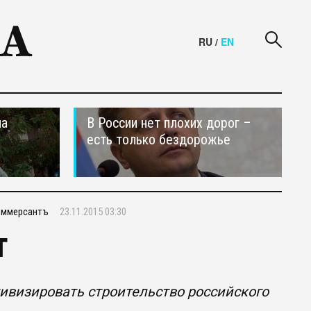
RU
/
EN
на
В России нет плохих дорог –
есть только бездорожье
оммерсантъ
23.11.2015 03:30
т
ивизировать строительство российского