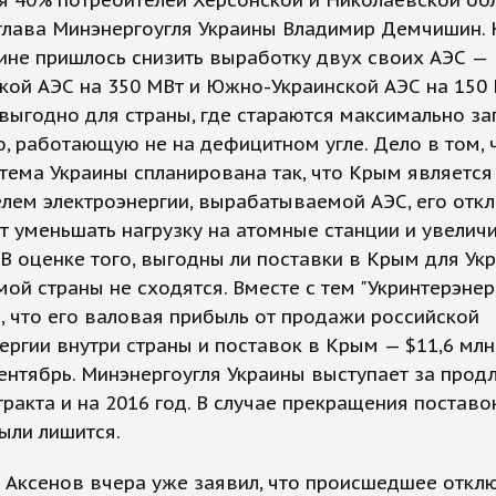
глава Минэнергоугля Украины Владимир Демчишин.
аине пришлось снизить выработку двух своих АЭС —
ой АЭС на 350 МВт и Южно-Украинской АЭС на 150 
выгодно для страны, где стараются максимально за
, работающую не на дефицитном угле. Дело в том, 
тема Украины спланирована так, что Крым являетс
лем электроэнергии, вырабатываемой АЭС, его отк
т уменьшать нагрузку на атомные станции и увелич
 В оценке того, выгодны ли поставки в Крым для Ук
мой страны не сходятся. Вместе с тем "Укринтерэнер
 что его валовая прибыль от продажи российской
ергии внутри страны и поставок в Крым — $11,6 млн
ентябрь. Минэнергоугля Украины выступает за прод
тракта и на 2016 год. В случае прекращения поставо
ыли лишится.
 Аксенов вчера уже заявил, что происшедшее откл