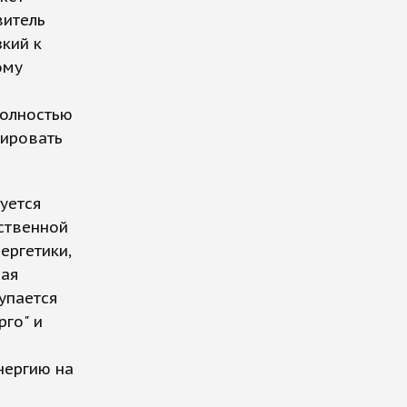
витель
кий к
ому
полностью
тировать
уется
бственной
ергетики,
ная
упается
рго" и
нергию на