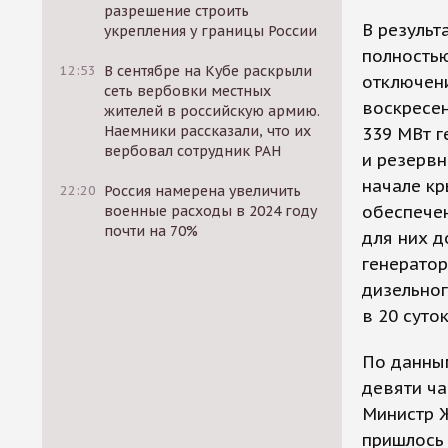
разрешение строить
В результ
укрепления у границы России
полностью
12:53
В сентябре на Кубе раскрыли
отключени
сеть вербовки местных
воскресе
жителей в российскую армию.
Наемники рассказали, что их
339 МВт 
вербовал сотрудник РАН
и резервн
начале кр
22:20
Россия намерена увеличить
обеспечен
военные расходы в 2024 году
почти на 70%
для них д
генератор
дизельног
в 20 суток
По данным
девяти ча
Министр 
пришлось 