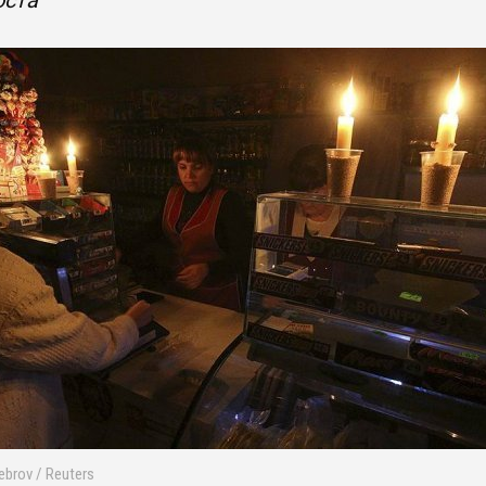
оста
ebrov / Reuters