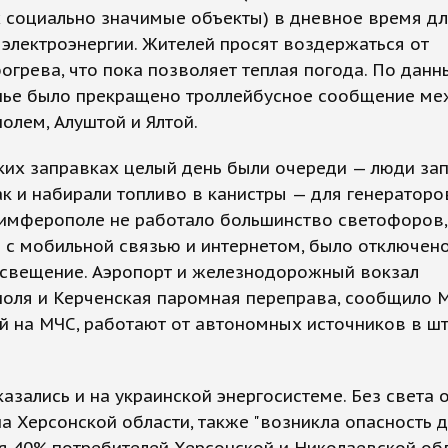
 социально значимые объекты) в дневное время д
электроэнергии. Жителей просят воздержаться от
огрева, что пока позволяет теплая погода. По данны
нье было прекращено троллейбусное сообщение ме
лем, Алуштой и Ялтой.
ких заправках целый день были очереди — люди за
к и набирали топливо в канистры — для генераторо
Симферополе не работало большинство светофоров,
с мобильной связью и интернетом, было отключено
освещение. Аэропорт и железнодорожный вокзал
оля и Керченская паромная переправа, сообщило 
й на МЧС, работают от автономных источников в ш
азались и на украинской энергосистеме. Без света 
а Херсонской области, также "возникла опасность 
 40% потребителей Херсонской и Николаевской обл