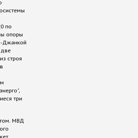
ю
госистемы
20 по
ны опоры
ь--Джанкой
 две
из строя
 в
ам
нерго",
иеся три
ктом. МВД
ого
жет