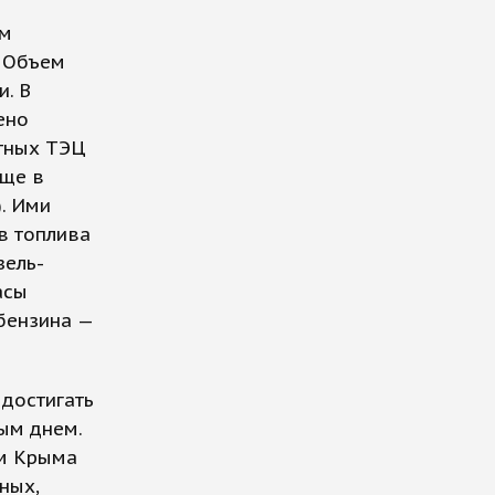
ым
. Объем
. В
ено
стных ТЭЦ
еще в
. Ими
в топлива
зель-
асы
 бензина —
достигать
ым днем.
ям Крыма
ных,