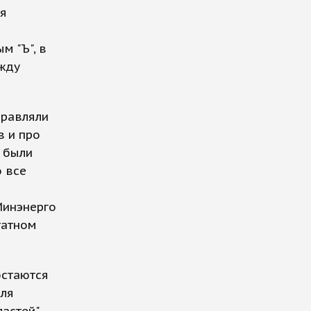
ля
м "Ъ", в
жду
правляли
в и про
 были
 все
Минэнерго
татном
остаются
для
астей",