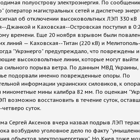
ходимая полуострову электроэнергия. По сообщени
о" (оператор магистральных сетей и диспетчер энер
 сигнал об отключении высоковольтных ЛЭП 330 кВ
--Джанкой и Каховская--Островская поступил в 0:
ому времени. Еще 20 ноября взрывом были повале
их линий — Каховская--Титан (220 кВ) и Мелитопол
 Тогда "Укрэнерго" предупреждало, что повреждены и
ющие высоковольтные линии, которые могут выйти 
а сильного порыва ветра. По данным МВД Украины,
нье подорвали именно поврежденные опоры. По
тельной информации украинских силовиков, к опор
 минометные мины калибра 82 мм. По оценкам "Укрэ
ЭП возможно восстановить в течение суток, оставш
-четверо суток.
ыма Сергей Аксенов вчера назвал подрыв ЛЭП тера
ока возбудило уголовное дело по факту "умышленн
ия объектов электроэнергетики". Но Киев тоже мо