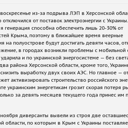
 воскресенье из-за подрыва ЛЭП в Херсонской обл
 отключился от поставок электроэнергии с Украины.
я генерация способна обеспечить лишь 20-30% от
стей Крыма, поэтому в ближайшее время веерные
я на полуострове будут достигать девяти часов, о
жение, в городах возникли проблемы с мобильной 
ударила и по украинской энергосистеме — без свет
два района Херсонской области, кроме того, Украин
снизить выработку двух своих АЭС. Но главное — 
ет активизировать строительство российского эне
ате украинским энергетикам грозит скорая потеря ры
олько за девять месяцев текущего года принес им 
 ноября диверсанты вывели из строя две оставшие
й области, по которым в Крым с Украины поставляе