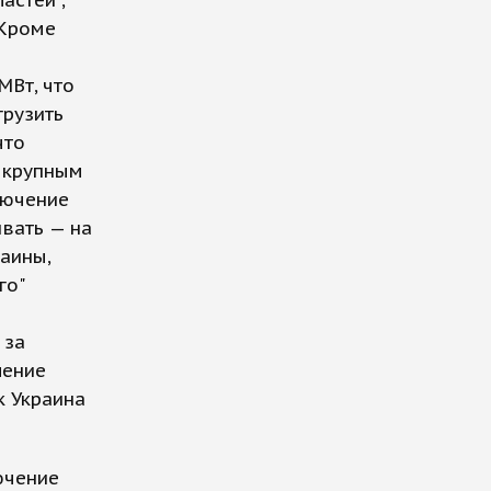
 Кроме
МВт, что
грузить
что
я крупным
лючение
ивать — на
раины,
го"
 за
ление
к Украина
ючение