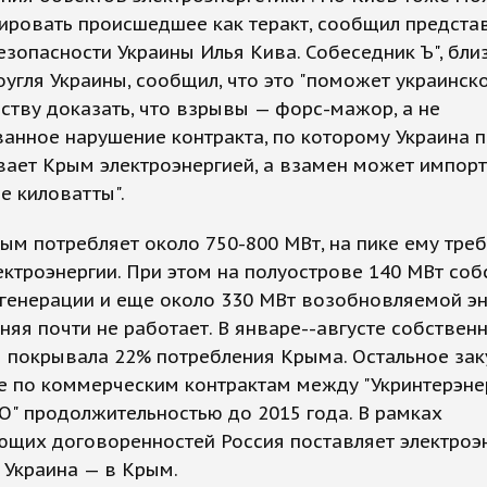
ировать происшедшее как теракт, сообщил предста
зопасности Украины Илья Кива. Собеседник Ъ", близ
угля Украины, сообщил, что это "поможет украинск
ству доказать, что взрывы — форс-мажор, а не
анное нарушение контракта, по которому Украина 
вает Крым электроэнергией, а взамен может импор
е киловатты".
ым потребляет около 750-800 МВт, на пике ему треб
лектроэнергии. При этом на полуострове 140 МВт со
генерации и еще около 330 МВт возобновляемой эн
няя почти не работает. В январе--августе собствен
 покрывала 22% потребления Крыма. Остальное зак
е по коммерческим контрактам между "Укринтерэне
О" продолжительностью до 2015 года. В рамках
ющих договоренностей Россия поставляет электроэ
а Украина — в Крым.