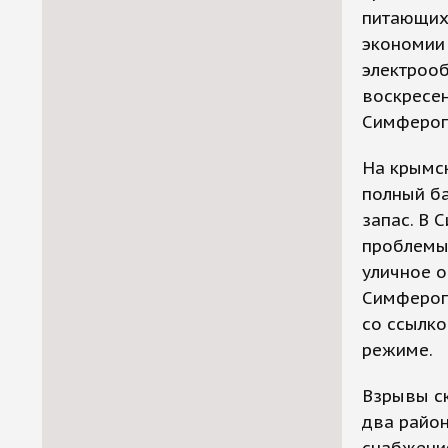
питающих
экономии 
электрооб
воскресе
Симферопо
На крымс
полный ба
запас. В 
проблемы 
уличное 
Симфероп
со ссылко
режиме.
Взрывы ск
два район
снабжения