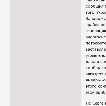
сообщил 
того, Укр
Запорожск
крайне не
генерацию
энергосис
потребите
заставляе
угольные.
власти са
сообщало,
электроэн
январь--с
этого кон
этой приб
Но Сергей