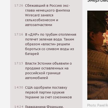
энергом
17:26
Сбежавший в Россию экс-
глава немецкого финтеха
Wirecard занялся
сельхозбизнесом и
автозапчастями
17:16
В «ДНР» по трубам отопления
потечет зеленая вода. Таким
образом «власти» решили
бороться со сливом воды из
батарей
17:13
Власти Эстонии объявили о
продаже оставленных на
российской границе
автомобилей
14:30
США одобрили поставку
первой партии оружия
Украине за счет союзников
Photo: Pavel R
14:24
Гражданина Франции,