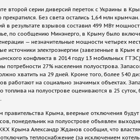
ате второй серии диверсий переток с Украины в Кр
 прекратился. Без света остались 1,64 млн крымчан
й в результате взрывов составил 499 МВт мощности
нье, по сообщению Минэнерго, в Крыму было включ
генерации — незначительные мощности четырех ме
ые источники электроэнергии (завезенные в Крым 
ымского конфликта в 2014 году 13 мобильных ГТЭС)
ы потребности 27% населения полуострова. Запасо
олжно хватить на 29 дней. Кроме того, более 540 ди
ов работают на социально значимых объектах. Зап
о топлива на полуострове оцениваются в 25 суток,
.
 правительства Крыма, веерные отключения будут 
сов, понедельник на полуострове объявлен выходн
ЖКХ Крыма Александр Жданов сообщил, что власт
отключить теплоснабжение (за исключением котель