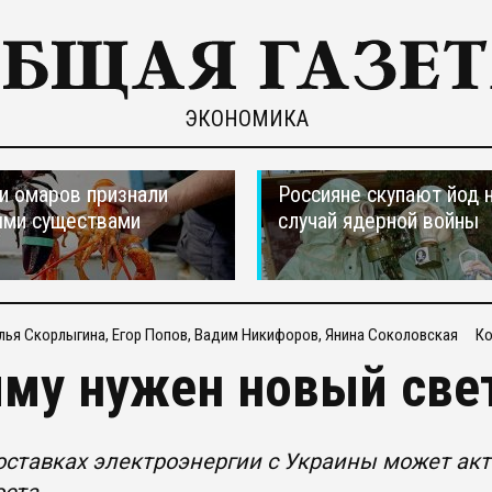
ЭКОНОМИКА
и омаров признали
Россияне скупают йод 
ыми существами
случай ядерной войны
лья Скорлыгина, Егор Попов, Вадим Никифоров, Янина Соколовская
К
му нужен новый све
оставках электроэнергии с Украины может акт