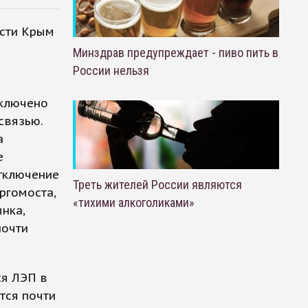
асти Крым
Минздрав предупреждает - пиво пить в
России нельзя
тключено
связью.
а
е
отключение
Треть жителей России являются
ргомоста,
«тихими алкоголиками»
нка,
почти
ся ЛЭП в
тся почти