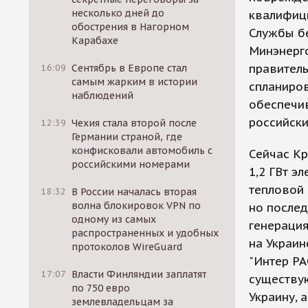
несколько дней до
квалифиц
обострения в Нагорном
Службы бе
Карабахе
Минэнерго
правитель
16:09
Сентябрь в Европе стал
самым жарким в истории
спланиров
наблюдений
обеспечи
российски
12:39
Чехия стала второй после
Германии страной, где
конфисковали автомобиль с
Сейчас Кр
российскими номерами
1,2 ГВт э
тепловой 
18:32
В России началась вторая
волна блокировок VPN по
но послед
одному из самых
генерация
распространенных и удобных
на Украин
протоколов WireGuard
"Интер РА
17:07
Власти Финляндии заплатят
существу
по 750 евро
Украину, 
землевладельцам за