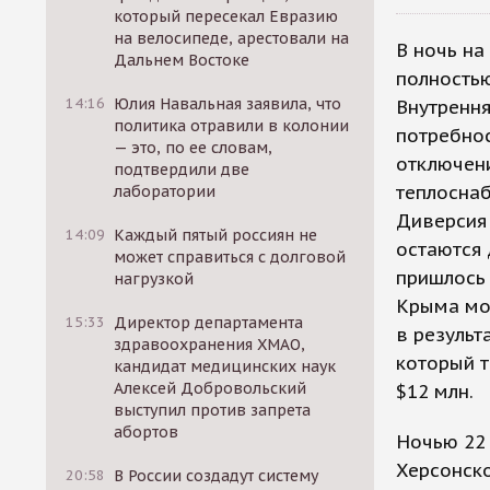
который пересекал Евразию
на велосипеде, арестовали на
В ночь на
Дальнем Востоке
полностью
14:16
Юлия Навальная заявила, что
Внутрення
политика отравили в колонии
потребно
— это, по ее словам,
отключени
подтвердили две
теплоснаб
лаборатории
Диверсия 
14:09
Каждый пятый россиян не
остаются 
может справиться с долговой
пришлось 
нагрузкой
Крыма мож
15:33
Директор департамента
в результ
здравоохранения ХМАО,
который т
кандидат медицинских наук
Алексей Добровольский
$12 млн.
выступил против запрета
абортов
Ночью 22
Херсонско
20:58
В России создадут систему