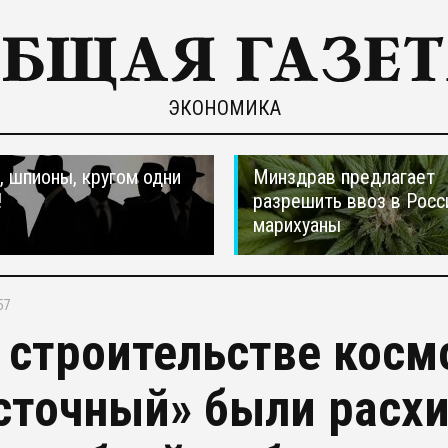
ЭКОНОМИКА
 шпионы, кругом одни
Минздрав предлагает
!
разрешить ввоз в Рос
марихуаны
57
 строительстве кос
сточный» были расх