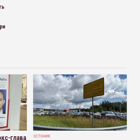
ть
при
кс-глава
ЭСТОНИЯ