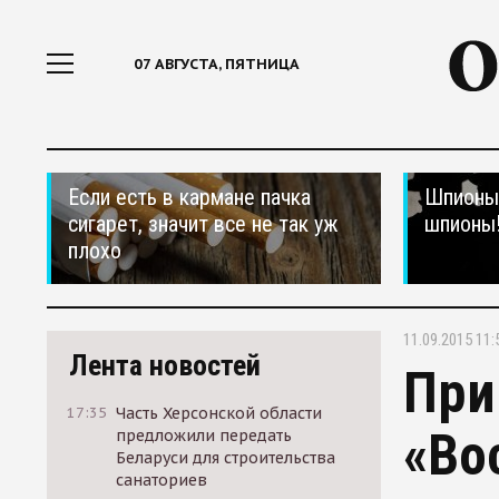
07 АВГУСТА, ПЯТНИЦА
Если есть в кармане пачка
Шпионы,
сигарет, значит все не так уж
шпионы
плохо
11.09.2015 11:
Лента новостей
При
17:35
Часть Херсонской области
«Во
предложили передать
Беларуси для строительства
санаториев