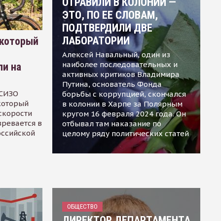
ОТРАВИЛИ В КОЛОНИИ —
ЭТО, ПО ЕЕ СЛОВАМ,
ПОДТВЕРДИЛИ ДВЕ
ЛАБОРАТОРИИ
 который
Алексей Навальный, один из
наиболее последовательных и
ли на
активных критиков Владимира
Путина, основатель Фонда
 СИЗО
борьбы с коррупцией, скончался
 который
в колонии в Харпе за Полярным
скорости
кругом 16 февраля 2024 года. Он
зревается в
отбывал там наказание по
оссийской
целому ряду политических статей
ОБЩЕСТВО
ДИРЕКТОР ДЕПАРТАМЕНТА