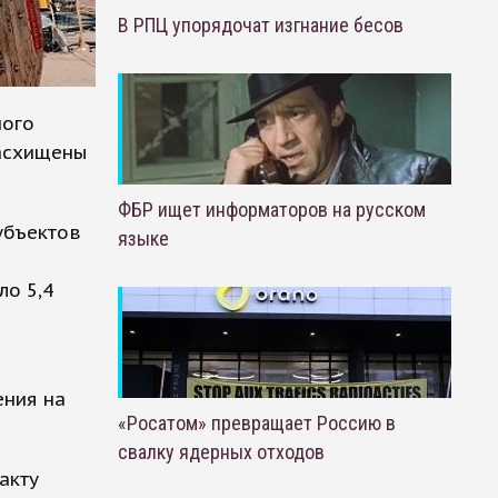
В РПЦ упорядочат изгнание бесов
ного
расхищены
ФБР ищет информаторов на русском
убъектов
языке
ло 5,4
ения на
«Росатом» превращает Россию в
свалку ядерных отходов
акту