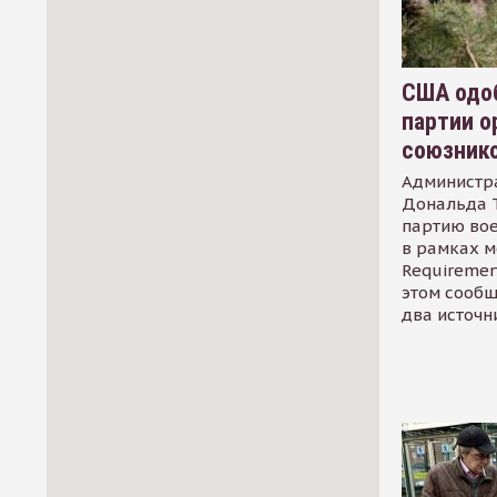
США одоб
партии о
союзник
Администр
Дональда 
партию во
в рамках м
Requirement
этом сообщ
два источн