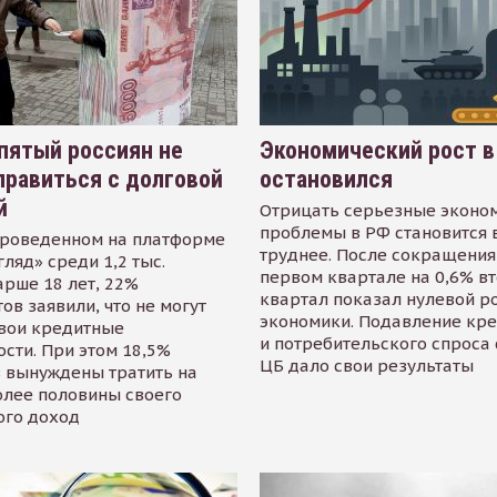
пятый россиян не
Экономический рост в
равиться с долговой
остановился
й
Отрицать серьезные эконо
проблемы в РФ становится 
проведенном на платформе
труднее. После сокращения
гляд» среди 1,2 тыс.
первом квартале на 0,6% в
арше 18 лет, 22%
квартал показал нулевой р
ов заявили, что не могут
экономики. Подавление кр
свои кредитные
и потребительского спроса
сти. При этом 18,5%
ЦБ дало свои результаты
 вынуждены тратить на
олее половины своего
ого доход