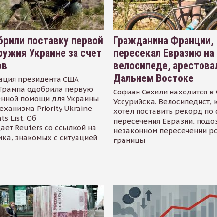
рили поставку первой
Гражданина Франции,
ружия Украине за счет
пересекал Евразию на
ов
велосипеде, арестова
Дальнем Востоке
ация президента США
Трампа одобрила первую
Софиан Сехили находится в
енной помощи для Украины
Уссурийска. Велосипедист,
еханизма Priority Ukraine
хотел поставить рекорд по 
s List. Об
пересечения Евразии, подо
ает Reuters со ссылкой на
незаконном пересечении р
ика, знакомых с ситуацией
границы