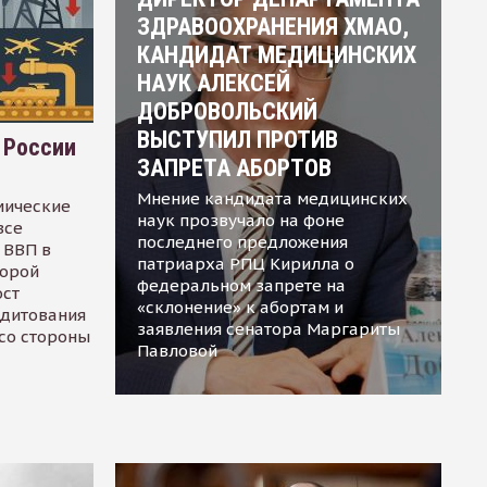
ЗДРАВООХРАНЕНИЯ ХМАО,
КАНДИДАТ МЕДИЦИНСКИХ
НАУК АЛЕКСЕЙ
ДОБРОВОЛЬСКИЙ
ВЫСТУПИЛ ПРОТИВ
 России
ЗАПРЕТА АБОРТОВ
Мнение кандидата медицинских
мические
наук прозвучало на фоне
все
последнего предложения
 ВВП в
патриарха РПЦ Кирилла о
торой
федеральном запрете на
ост
«склонение» к абортам и
едитования
заявления сенатора Маргариты
 со стороны
Павловой