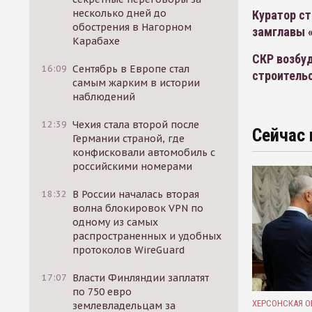
несколько дней до
Куратор с
обострения в Нагорном
замглавы 
Карабахе
СКР возбуд
16:09
Сентябрь в Европе стал
строитель
самым жарким в истории
наблюдений
12:39
Чехия стала второй после
Сейчас 
Германии страной, где
конфисковали автомобиль с
российскими номерами
18:32
В России началась вторая
волна блокировок VPN по
одному из самых
распространенных и удобных
протоколов WireGuard
17:07
Власти Финляндии заплатят
по 750 евро
ХЕРСОНСКАЯ О
землевладельцам за