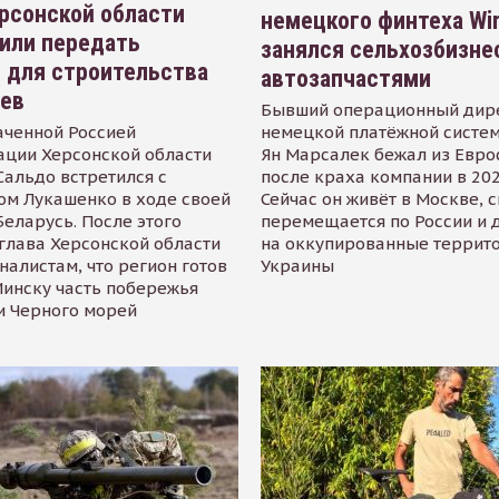
рсонской области
немецкого финтеха Wi
или передать
занялся сельхозбизне
 для строительства
автозапчастями
иев
Бывший операционный дир
аченной Россией
немецкой платёжной систем
ации Херсонской области
Ян Марсалек бежал из Евр
альдо встретился с
после краха компании в 202
ом Лукашенко в ходе своей
Сейчас он живёт в Москве, 
Беларусь. После этого
перемещается по России и 
глава Херсонской области
на оккупированные террит
налистам, что регион готов
Украины
инску часть побережья
и Черного морей