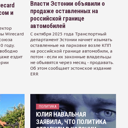
Власти Эстонии объявили о
recard
продаже оставленных на
сом и
российской границе
автомобилей
ектор
ы Wirecard
С октября 2025 года Транспортный
осоюза
департамент Эстонии начнет изымать
0 году.
оставленные на парковке возле КПП
свободно
на российской границе автомобили, а
даже ездит
потом - если их законные владельцы
ории
не объявятся через месяц - продавать.
Об этом сообщает эстонское издание
ERR
ПОЛИТИКА
ЮЛИЯ НАВАЛЬНАЯ
ЗАЯВИЛА, ЧТО ПОЛИТИКА