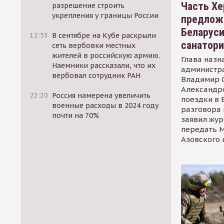
Часть Хе
разрешение строить
укрепления у границы России
предлож
Беларуси
12:53
В сентябре на Кубе раскрыли
санатор
сеть вербовки местных
жителей в российскую армию.
Глава назн
Наемники рассказали, что их
администр
вербовал сотрудник РАН
Владимир С
Александр
22:20
Россия намерена увеличить
поездки в 
военные расходы в 2024 году
разговора 
почти на 70%
заявил жур
передать М
Азовского 