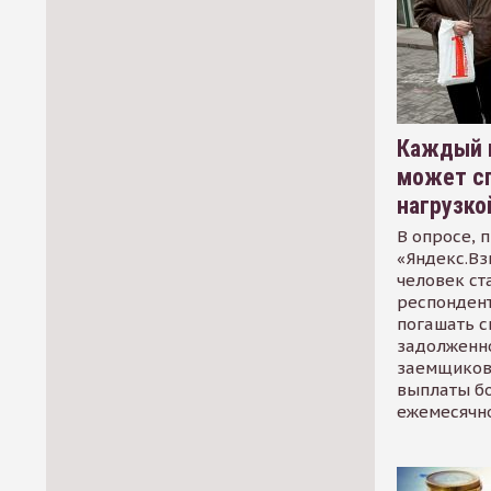
Каждый 
может сп
нагрузко
В опросе, 
«Яндекс.Вз
человек ст
респондент
погашать 
задолженно
заемщиков
выплаты б
ежемесячн