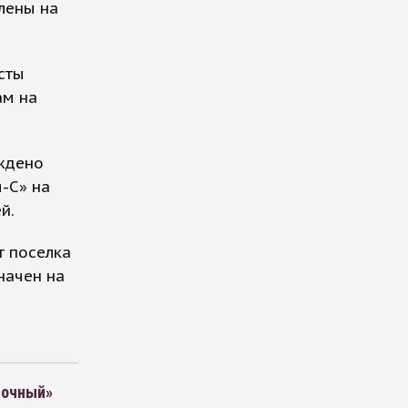
лены на
сты
ам на
ждено
-С» на
й.
т поселка
начен на
точный»