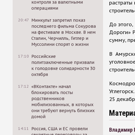
растраты 
контроля за валютными
операциями
строител
20:47
Минкульт запретил показ
До этого
последнего фильма Сокурова
Дороги» Р
на фестивале в Москве. В нем
Сталин, Черчилль, Гитлер и
сумму, п
Муссолини спорят о жизни
В Амурск
17:10
Российские
уголовное
политзаключенные призвали
к голодовке солидарности 30
строитель
октября
Космодро
17:12
«ВКонтакте» начал
Углегорск
блокировать посты
25 декабр
родственников
мобилизованных, в которых
они требуют вернуть близких
Матери
домой
14:11
Россия, США и ЕС провели
Владимир 
секретные переговоры за