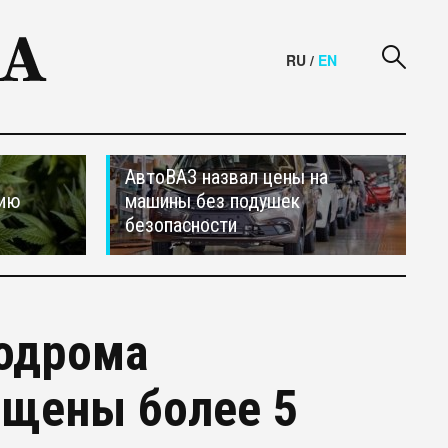
RU
/
EN
АвтоВАЗ назвал цены на
сию
машины без подушек
безопасности
модрома
ищены более 5