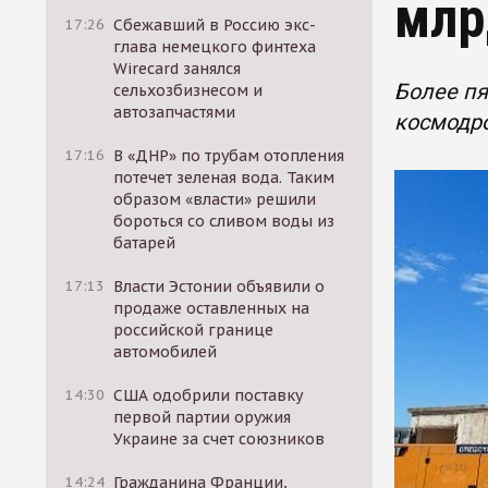
млр
17:26
Сбежавший в Россию экс-
глава немецкого финтеха
Wirecard занялся
Более пя
сельхозбизнесом и
автозапчастями
космодро
17:16
В «ДНР» по трубам отопления
потечет зеленая вода. Таким
образом «власти» решили
бороться со сливом воды из
батарей
17:13
Власти Эстонии объявили о
продаже оставленных на
российской границе
автомобилей
14:30
США одобрили поставку
первой партии оружия
Украине за счет союзников
14:24
Гражданина Франции,