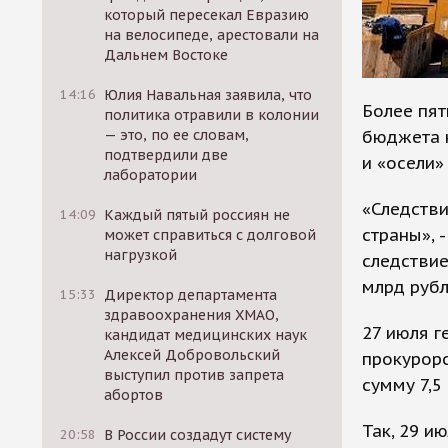
который пересекал Евразию
на велосипеде, арестовали на
Дальнем Востоке
14:16
Юлия Навальная заявила, что
Более пят
политика отравили в колонии
бюджета 
— это, по ее словам,
подтвердили две
и «осели»
лаборатории
«Следстви
14:09
Каждый пятый россиян не
страны», 
может справиться с долговой
нагрузкой
следствие
млрд рубл
15:33
Директор департамента
здравоохранения ХМАО,
27 июля г
кандидат медицинских наук
Алексей Добровольский
прокурор
выступил против запрета
сумму 7,5
абортов
Так, 29 и
20:58
В России создадут систему