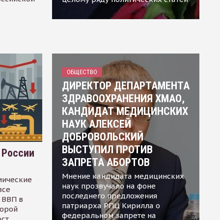
ОБЩЕСТВО
ДИРЕКТОР ДЕПАРТАМЕНТА
ЗДРАВООХРАНЕНИЯ ХМАО,
КАНДИДАТ МЕДИЦИНСКИХ
НАУК АЛЕКСЕЙ
ДОБРОВОЛЬСКИЙ
ВЫСТУПИЛ ПРОТИВ
 России
ЗАПРЕТА АБОРТОВ
Мнение кандидата медицинских
мические
наук прозвучало на фоне
все
последнего предложения
 ВВП в
патриарха РПЦ Кирилла о
торой
федеральном запрете на
ост