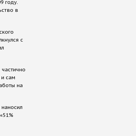
9 году.
ьство в
ского
лкнулся с
ил
в частично
 и сам
работы на
 наносил
 «51%