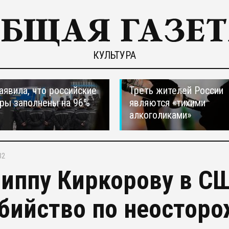
КУЛЬТУРА
явила, что российские
Треть жителей России
ры заполнены на 96%
являются «тихими
алкоголиками»
32
иппу Киркорову в С
убийство по неостор