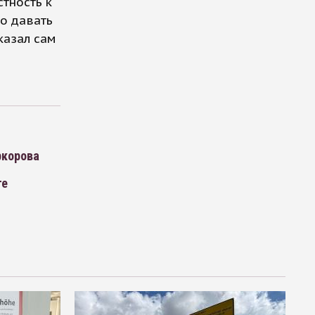
стность к
но давать
казал сам
ркорова
те