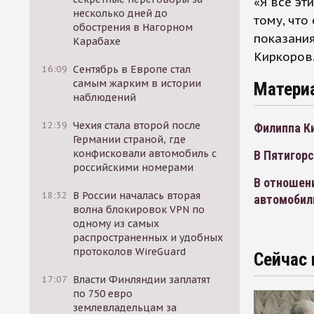
«Я все эт
несколько дней до
тому, что
обострения в Нагорном
показания
Карабахе
Киркоров
16:09
Сентябрь в Европе стал
самым жарким в истории
Матери
наблюдений
12:39
Чехия стала второй после
Филиппа К
Германии страной, где
конфисковали автомобиль с
В Пятигор
российскими номерами
В отношени
18:32
В России началась вторая
автомобил
волна блокировок VPN по
одному из самых
распространенных и удобных
протоколов WireGuard
Сейчас 
17:07
Власти Финляндии заплатят
по 750 евро
землевладельцам за