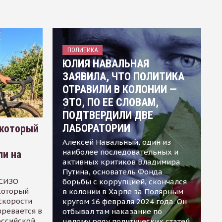
ПОЛИТИКА
ЮЛИЯ НАВАЛЬНАЯ
ЗАЯВИЛА, ЧТО ПОЛИТИКА
ОТРАВИЛИ В КОЛОНИИ —
ЭТО, ПО ЕЕ СЛОВАМ,
ПОДТВЕРДИЛИ ДВЕ
ЛАБОРАТОРИИ
 который
Алексей Навальный, один из
наиболее последовательных и
ли на
активных критиков Владимира
Путина, основатель Фонда
 СИЗО
борьбы с коррупцией, скончался
 который
в колонии в Харпе за Полярным
скорости
кругом 16 февраля 2024 года. Он
зревается в
отбывал там наказание по
оссийской
целому ряду политических статей