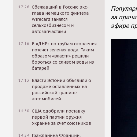
17:26
Сбежавший в Россию экс-
Популярн
глава немецкого финтеха
за причи
Wirecard занялся
эфире п
сельхозбизнесом и
автозапчастями
17:16
В «ДНР» по трубам отопления
потечет зеленая вода. Таким
образом «власти» решили
бороться со сливом воды из
батарей
17:13
Власти Эстонии объявили о
продаже оставленных на
российской границе
автомобилей
14:30
США одобрили поставку
первой партии оружия
Украине за счет союзников
14:24
Гражданина Франции,