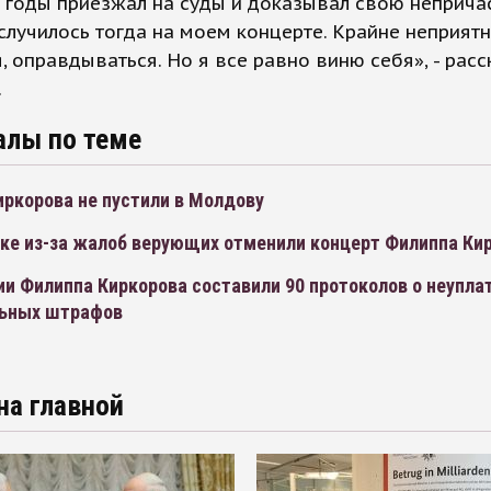
и годы приезжал на суды и доказывал свою неприча
 случилось тогда на моем концерте. Крайне неприят
, оправдываться. Но я все равно виню себя», - расс
.
алы по теме
иркорова не пустили в Молдову
ске из-за жалоб верующих отменили концерт Филиппа Ки
и Филиппа Киркорова составили 90 протоколов о неупла
ьных штрафов
на главной