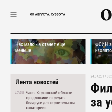
08 АВГУСТА, СУББОТА
Нас мало - а станет еще
ФСИН за
меньше
изолято
24.04.2017 00:
Лента новостей
Фил
17:35
Часть Херсонской области
за 
предложили передать
Беларуси для строительства
санаториев