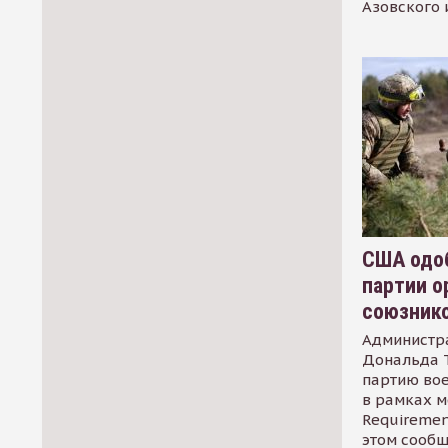
Азовского 
США одоб
партии о
союзник
Администр
Дональда 
партию во
в рамках м
Requirement
этом сообщ