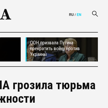
RU
/
EN
ООН призвала Путина
прекратить войну против
Украины
ША грозила тюрьма
ожности