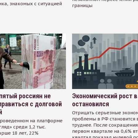
ика, знакомых с ситуацией
границы
пятый россиян не
Экономический рост в
равиться с долговой
остановился
й
Отрицать серьезные эконо
проблемы в РФ становится 
проведенном на платформе
труднее. После сокращения
гляд» среди 1,2 тыс.
первом квартале на 0,6% в
арше 18 лет, 22%
квартал показал нулевой р