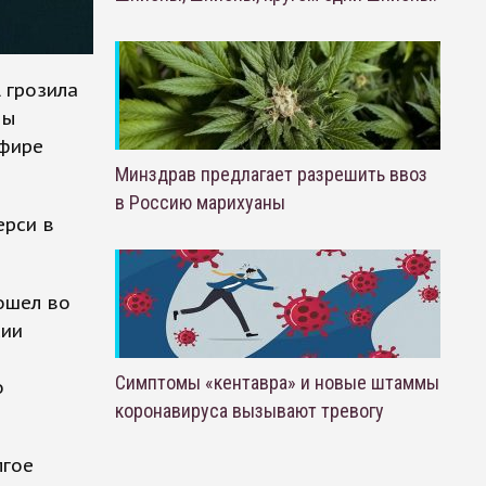
 грозила
мы
эфире
Минздрав предлагает разрешить ввоз
в Россию марихуаны
ерси в
ошел во
сии
Симптомы «кентавра» и новые штаммы
о
коронавируса вызывают тревогу
лгое