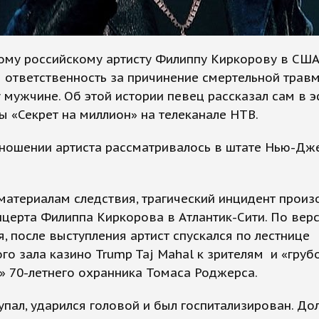
ому российскому артисту Филиппу Киркорову в США
 ответственность за причинение смертельной трав
мужчине. Об этой истории певец рассказал сам в 
 «Секрет на миллион» на телеканале НТВ.
тношении артиста рассматривалось в штате Нью-Дж
.
материалам следствия, трагический инцидент произ
церта Филиппа Киркорова в Атлантик-Сити. По вер
, после выступления артист спускался по лестнице
го зала казино Trump Taj Mahal к зрителям и «груб
» 70-летнего охранника Томаса Роджерса.
пал, ударился головой и был госпитализирован. До