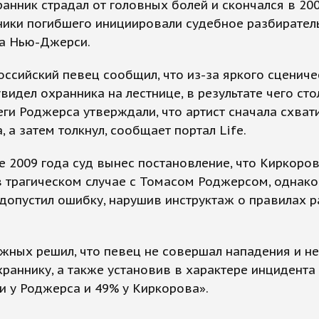
анник страдал от головных болей и скончался в 200
ники погибшего инициировали судебное разбирател
та Нью-Джерси.
оссийский певец сообщил, что из-за яркого сцениче
увидел охранника на лестнице, в результате чего сто
еги Роджерса утверждали, что артист сначала схват
, а затем толкнул, сообщает портал Life.
е 2009 года суд вынес постановление, что Киркоро
 трагическом случае с Томасом Роджерсом, однако
допустил ошибку, нарушив инструктаж о правилах 
жных решил, что певец не совершал нападения и не
раннику, а также установив в характере инцидента
и у Роджерса и 49% у Киркорова».