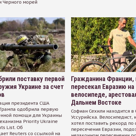
и Черного морей
рили поставку первой
Гражданина Франции,
ружия Украине за счет
пересекал Евразию на
ов
велосипеде, арестова
Дальнем Востоке
ация президента США
Трампа одобрила первую
Софиан Сехили находится в
енной помощи для Украины
Уссурийска. Велосипедист,
еханизма Priority Ukraine
хотел поставить рекорд по 
s List. Об
пересечения Евразии, подо
ает Reuters со ссылкой на
незаконном пересечении р