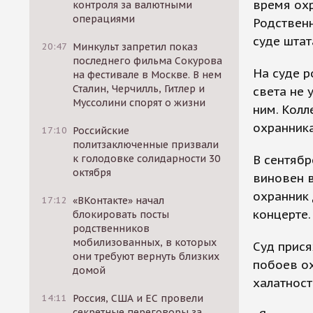
время охр
контроля за валютными
операциями
Родствен
суде шта
20:47
Минкульт запретил показ
последнего фильма Сокурова
На суде р
на фестивале в Москве. В нем
Сталин, Черчилль, Гитлер и
света не 
Муссолини спорят о жизни
ним. Колл
охранника
17:10
Российские
политзаключенные призвали
В сентябр
к голодовке солидарности 30
октября
виновен в
охранник 
17:12
«ВКонтакте» начал
концерте.
блокировать посты
родственников
мобилизованных, в которых
Суд прися
они требуют вернуть близких
побоев ох
домой
халатност
14:11
Россия, США и ЕС провели
секретные переговоры за