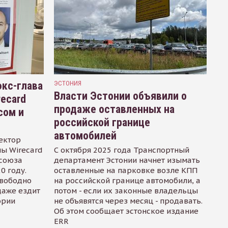
кс-глава
ЭСТОНИЯ
Власти Эстонии объявили о
recard
продаже оставленных на
сом и
российской границе
автомобилей
ектор
ы Wirecard
С октября 2025 года Транспортный
осоюза
департамент Эстонии начнет изымать
0 году.
оставленные на парковке возле КПП
свободно
на российской границе автомобили, а
даже ездит
потом - если их законные владельцы
ории
не объявятся через месяц - продавать.
Об этом сообщает эстонское издание
ERR