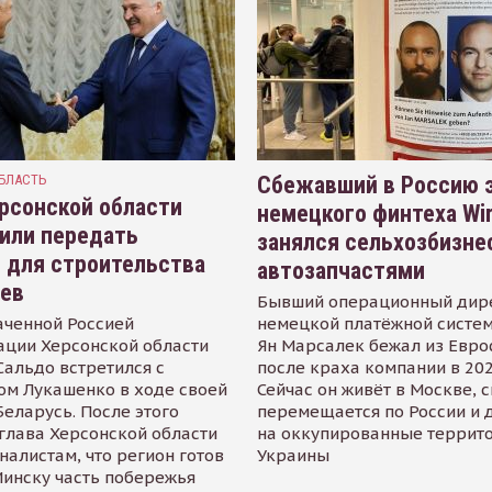
БЛАСТЬ
Сбежавший в Россию э
рсонской области
немецкого финтеха Wi
или передать
занялся сельхозбизне
 для строительства
автозапчастями
иев
Бывший операционный дир
аченной Россией
немецкой платёжной систем
ации Херсонской области
Ян Марсалек бежал из Евр
альдо встретился с
после краха компании в 202
ом Лукашенко в ходе своей
Сейчас он живёт в Москве, 
Беларусь. После этого
перемещается по России и 
глава Херсонской области
на оккупированные террит
налистам, что регион готов
Украины
инску часть побережья