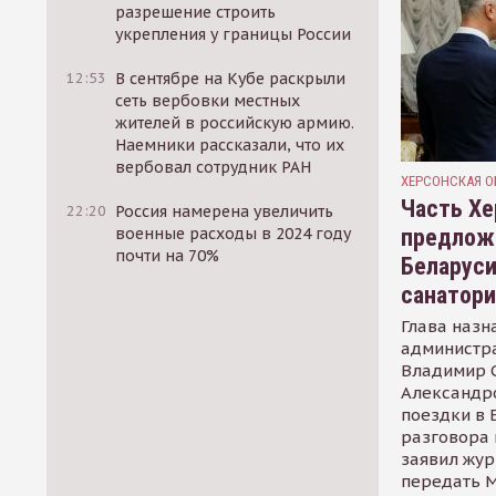
разрешение строить
укрепления у границы России
12:53
В сентябре на Кубе раскрыли
сеть вербовки местных
жителей в российскую армию.
Наемники рассказали, что их
вербовал сотрудник РАН
ХЕРСОНСКАЯ О
Часть Хе
22:20
Россия намерена увеличить
предлож
военные расходы в 2024 году
почти на 70%
Беларуси
санатор
Глава назн
администр
Владимир С
Александр
поездки в 
разговора 
заявил жур
передать М