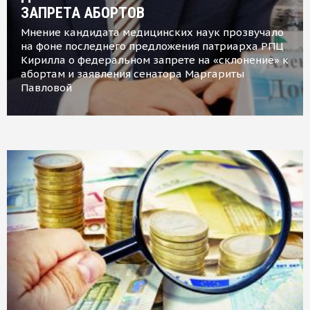
ЗАПРЕТА АБОРТОВ
Мнение кандидата медицинских наук прозвучало
на фоне последнего предложения патриарха РПЦ
Кирилла о федеральном запрете на «склонение» к
абортам и заявления сенатора Маргариты
Павловой