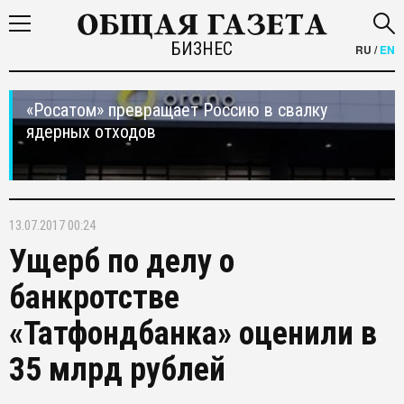
БИЗНЕС
RU
/
EN
«Росатом» превращает Россию в свалку
ядерных отходов
13.07.2017 00:24
Ущерб по делу о
банкротстве
«Татфондбанка» оценили в
35 млрд рублей