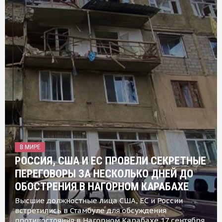
В МИРЕ
РОССИЯ, США И ЕС ПРОВЕЛИ СЕКРЕТНЫЕ
ПЕРЕГОВОРЫ ЗА НЕСКОЛЬКО ДНЕЙ ДО
ОБОСТРЕНИЯ В НАГОРНОМ КАРАБАХЕ
Высшие должностные лица США, ЕС и России
встретились в Стамбуле для обсуждения
противостояния в Нагорном Карабахе 17 сентября,