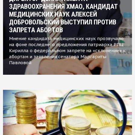
ЗДРАВООХРАНЕНИЯ ХМАО, КАНДИДАТ
МЕДИЦИНСКИХ НАУК АЛЕКСЕЙ
ДОБРОВОЛЬСКИЙ ВЫСТУПИЛ ПРОТИВ
ЗАПРЕТА АБОРТОВ
Мнение кандидата медицинских наук прозвучало
на фоне последнего предложения патриарха РПЦ
Кирилла о федеральном запрете на «склонение» к
абортам и заявления сенатора Маргариты
Павловой