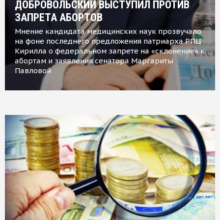
ДОБРОВОЛЬСКИЙ ВЫСТУПИЛ ПРОТИВ
ЗАПРЕТА АБОРТОВ
Мнение кандидата медицинских наук прозвучало
на фоне последнего предложения патриарха РПЦ
Кирилла о федеральном запрете на «склонение» к
абортам и заявления сенатора Маргариты
Павловой