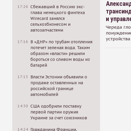
Александ
17:26
Сбежавший в Россию экс-
трансин
глава немецкого финтеха
и управл
Wirecard занялся
сельхозбизнесом и
Череда гло
автозапчастями
понуждение
устройства
17:16
В «ДНР» по трубам отопления
потечет зеленая вода. Таким
образом «власти» решили
бороться со сливом воды из
батарей
17:13
Власти Эстонии объявили о
продаже оставленных на
российской границе
автомобилей
14:30
США одобрили поставку
первой партии оружия
Украине за счет союзников
14:24
Гражданина Франции,