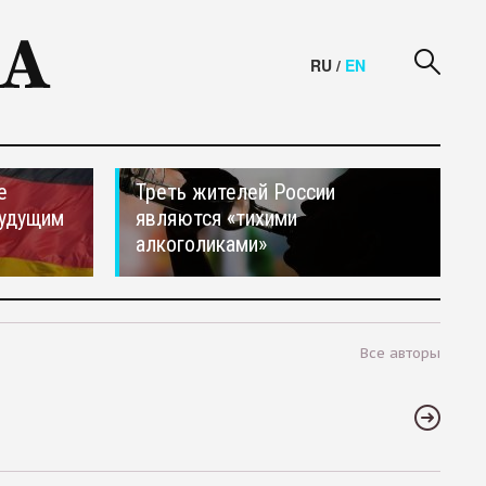
RU
/
EN
е
Треть жителей России
будущим
являются «тихими
алкоголиками»
Все авторы