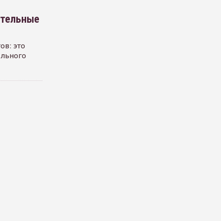
ательные
ов: это
ального