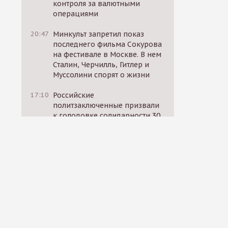
контроля за валютными
операциями
20:47
Минкульт запретил показ
последнего фильма Сокурова
на фестивале в Москве. В нем
Сталин, Черчилль, Гитлер и
Муссолини спорят о жизни
17:10
Российские
политзаключенные призвали
к голодовке солидарности 30
октября
17:12
«ВКонтакте» начал
блокировать посты
родственников
мобилизованных, в которых
они требуют вернуть близких
домой
14:11
Россия, США и ЕС провели
секретные переговоры за