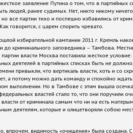
жесткое заявление Путина о том, что в партийных с
ть людей, ранее судимых. Нет, никто никому ничего
 но все партии тихо и поспешно избавились от кри
 Как говорится, с царем спорить чревато.
ошлой избирательной кампании 2011 г. Кремль нако
 и до криминального заповедника – Тамбова. Мест
 партии власти Москва поставила жесткое условие:
ных деятелей в партийных списках быть не должно
емени привыкли, что вертикаль власти, хоть и со ск
ет, а потому можно дать команду и спокойно ждат
ом выполнении. Но в Тамбове с этим вышла осечка
едеральных властей стало то, что они поручили оч
власти от криминала самым что ни на есть матеры
ьным деятелям, которые и олицетворяли собою мес
, впрочем, видимость «очищения» была создана. 