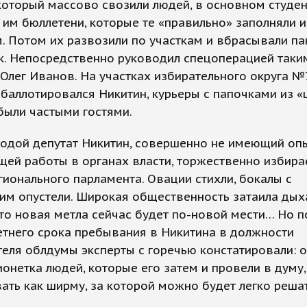
 который массово свозили людей, в основном студен
им бюллетени, которые те «правильно» заполняли и
. Потом их развозили по участкам и вбрасывали па
к. Непосредственно руководил спецоперацией таки
Олег Иванов. На участках избирательного округа №7
баллотировался Никитин, курьеры с папочками из 
были частыми гостями.
лодой депутат Никитин, совершенно не имеющий оп
ей работы в органах власти, торжественно избира
гионального парламента. Овации стихли, бокалы с
им опустели. Широкая общественность затаила дых
то новая метла сейчас будет по-новой мести… Но п
тнего срока пребывания в Никитина в должности
еля облдумы эксперты с горечью констатировали: о
онетка людей, которые его затем и провели в думу
ать как ширму, за которой можно будет легко реша