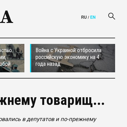
RU
/
EN
рство
Война с Украиной отбросила
ми,
российскую экономику на 4
обой
года назад
жнему товарищ...
вались в депутатов и по-прежнему