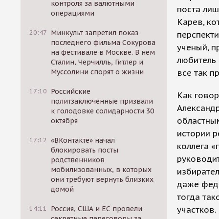
контроля за валютными
поста ли
операциями
Карев, ко
20:47
Минкульт запретил показ
перспекти
последнего фильма Сокурова
ученый, п
на фестивале в Москве. В нем
любитель 
Сталин, Черчилль, Гитлер и
Муссолини спорят о жизни
все так п
17:10
Российские
Как говори
политзаключенные призвали
Александр
к голодовке солидарности 30
областным
октября
истории р
17:12
«ВКонтакте» начал
коллега «
блокировать посты
руководит
родственников
мобилизованных, в которых
избирател
они требуют вернуть близких
даже фед
домой
тогда так
14:11
Россия, США и ЕС провели
участков.
секретные переговоры за