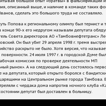
Учитывая большой опыт «братвы» в фальсификации 
ия, описанный выше, и наличие в команде таких фо
Иванов, сделать это большого труда не составляло.
уть Попова к региональному олимпу был тернист и т
в конце 90-х его недругом называли депутата облду
тель Совета директоров АО «Тамбовнефтетранс» Л
вский. Он был убит 29 апреля 1998 г. тремя выстре
бийство раскрыто не было. Хотя версия, что называе
 поверхности. 24 июля 1997 г. в городской Думе бы
рабочая комиссия по проверке деятельности МП
ный рынок». А на следующий день состоялось перв
 на депутата, который открыто боролся с бандитск
царящими на Центральном рынке города Тамбова. В
реляли с чердака дома напротив ночного клуба «Ка
остоянии депутат был доставлен в больницу.