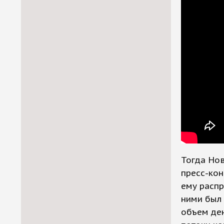
Тогда Нов
пресс-кон
ему распр
ними был 
объем ден