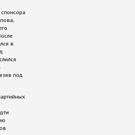
 спонсора
пова,
его
После
лся в
д
слился
о
 взяв под
 партийных
дти
рю
сов