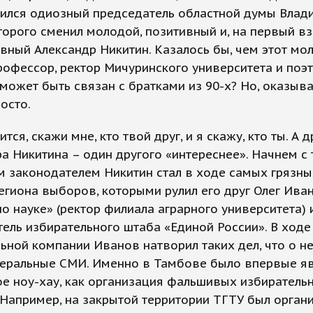
шился одиозный председатель областной думы Влад
торого сменил молодой, позитивный и, на первый вз
вный Александр Никитин. Казалось бы, чем этот мо
рофессор, ректор Мичуринского университета и поэт
может быть связан с братками из 90-х? Но, оказыва
росто.
тся, скажи мне, кто твой друг, и я скажу, кто ты. А д
а Никитина – один другого «интереснее». Начнем с т
 законодателем Никитин стал в ходе самых грязны
егиона выборов, которыми рулил его друг Олег Иван
по науке» (ректор филиала аграрного университета) 
ель избирательного штаба «Единой России». В ходе
ьной компании Иванов натворил таких дел, что о н
еральные СМИ. Именно в Тамбове было впервые я
ое ноу-хау, как организация фальшивых избиратель
 Например, на закрытой территории ТГТУ был орган