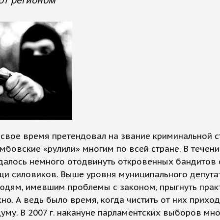
ют регионом
 свое время претендовал на звание криминальной 
амбовские «рулили» многим по всей стране. В течен
далось немного отодвинуть откровенных бандитов 
щи силовиков. Выше уровня муниципального депута
юдям, имевшим проблемы с законом, прыгнуть прак
о. А ведь было время, когда чистить от них прихо
уму. В 2007 г. накануне парламентских выборов мн