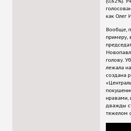
(0,62%). 
голосован
как Олег 
Вообще, п
примеру, 
председа
Новопавло
голову. У
лежала на
создана 
«Централь
покушение
нравами, 
дважды ст
тяжелом с