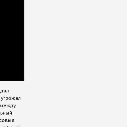
 дал
 угрожал
 между
льный
нсовые