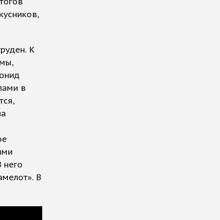
итогов
кусников,
руден. К
мы,
еонид
лами в
тся,
ла
ое
ими
 него
мелот». В