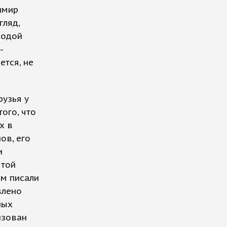
имир
гляд,
лодой
-
ется, не
рузья у
ого, что
х в
ов, его
и
 той
ем писали
влено
ных
изован