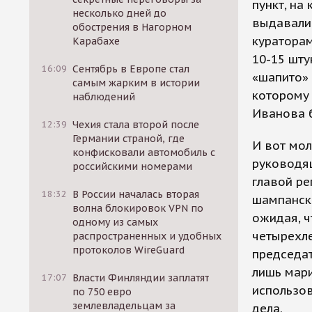
пункт, на
несколько дней до
выдавали 
обострения в Нагорном
кураторам
Карабахе
10-15 шту
16:09
Сентябрь в Европе стал
«шапито» 
самым жарким в истории
которому 
наблюдений
Иванова 
12:39
Чехия стала второй после
Германии страной, где
И вот мо
конфисковали автомобиль с
руководящ
российскими номерами
главой ре
18:32
В России началась вторая
шампанск
волна блокировок VPN по
ожидая, ч
одному из самых
четырехле
распространенных и удобных
протоколов WireGuard
председат
лишь мари
17:07
Власти Финляндии заплатят
использов
по 750 евро
землевладельцам за
дела.