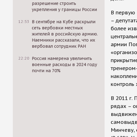
разрешение строить
укрепления у границы России
В первую 
– депутат
12:53
В сентябре на Кубе раскрыли
сеть вербовки местных
более изв
жителей в российскую армию.
центральн
Наемники рассказали, что их
армии Поп
вербовал сотрудник РАН
«организ
22:20
Россия намерена увеличить
прикрытие
военные расходы в 2024 году
тренером
почти на 70%
накоплени
контроль 
В 2011 г.
рядах – о
выдвижен
самовыдв
Минчеву, 