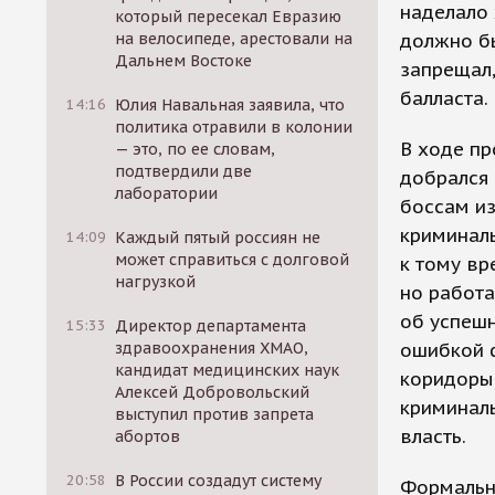
наделало 
который пересекал Евразию
на велосипеде, арестовали на
должно бы
Дальнем Востоке
запрещал,
балласта.
14:16
Юлия Навальная заявила, что
политика отравили в колонии
В ходе пр
— это, по ее словам,
подтвердили две
добрался
лаборатории
боссам из
криминаль
14:09
Каждый пятый россиян не
может справиться с долговой
к тому вр
нагрузкой
но работа
об успешн
15:33
Директор департамента
здравоохранения ХМАО,
ошибкой ф
кандидат медицинских наук
коридоры 
Алексей Добровольский
криминал
выступил против запрета
власть.
абортов
20:58
В России создадут систему
Формально