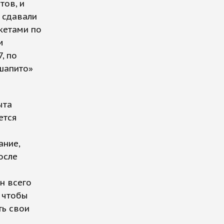
тов, и
 сдавали
кетами по
м
, по
«шапито»
ыта
ется
ание,
осле
н всего
, чтобы
ть свои