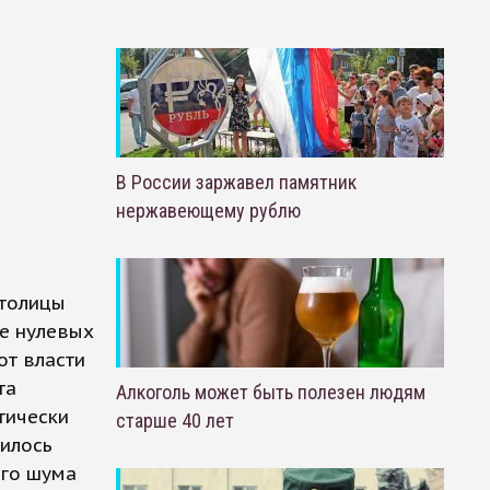
В России заржавел памятник
нержавеющему рублю
столицы
ие нулевых
от власти
та
Алкоголь может быть полезен людям
тически
старше 40 лет
дилось
ого шума