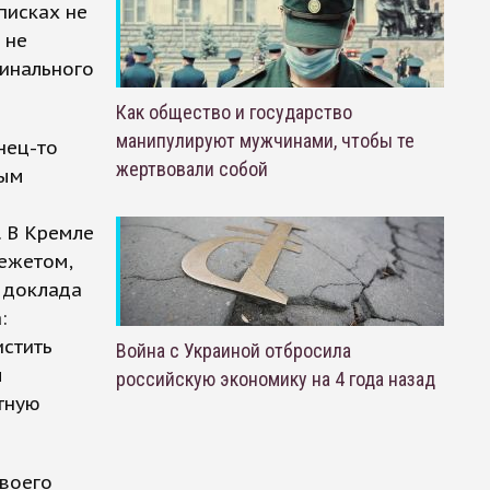
писках не
 не
минального
Как общество и государство
манипулируют мужчинами, чтобы те
нец-то
жертвовали собой
ным
. В Кремле
режетом,
ь доклада
:
истить
Война с Украиной отбросила
м
российскую экономику на 4 года назад
тную
Своего