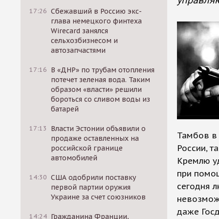
управля
17:26
Сбежавший в Россию экс-
глава немецкого финтеха
Wirecard занялся
сельхозбизнесом и
автозапчастями
17:16
В «ДНР» по трубам отопления
потечет зеленая вода. Таким
образом «власти» решили
бороться со сливом воды из
батарей
17:13
Власти Эстонии объявили о
Тамбов в
продаже оставленных на
России, т
российской границе
автомобилей
Кремлю у
при помо
14:30
США одобрили поставку
сегодня л
первой партии оружия
Украине за счет союзников
невозможн
даже Госд
14:24
Гражданина Франции,