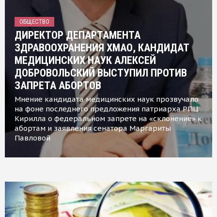
ОБЩЕСТВО
ДИРЕКТОР ДЕПАРТАМЕНТА
ЗДРАВООХРАНЕНИЯ ХМАО, КАНДИДАТ
МЕДИЦИНСКИХ НАУК АЛЕКСЕЙ
ДОБРОВОЛЬСКИЙ ВЫСТУПИЛ ПРОТИВ
ЗАПРЕТА АБОРТОВ
Мнение кандидата медицинских наук прозвучало
на фоне последнего предложения патриарха РПЦ
Кирилла о федеральном запрете на «склонение» к
абортам и заявления сенатора Маргариты
Павловой