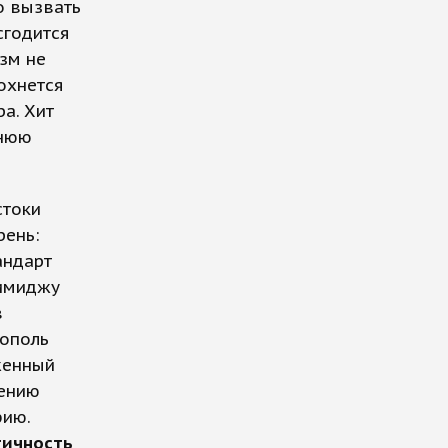
о вызвать
сгодится
зм не
охнется
а. Хит
тнюю
стоки
рень:
андарт
 имиджу
в
тополь
женный
дению
фию.
тичность