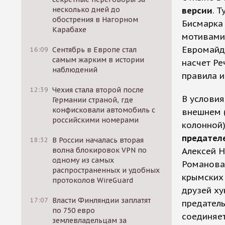
несколько дней до
версии
. 
обострения в Нагорном
Бисмарка
Карабахе
мотивами 
Евромайда
16:09
Сентябрь в Европе стал
самым жарким в истории
насчет Ре
наблюдений
правила и
12:39
Чехия стала второй после
В услови
Германии страной, где
конфисковали автомобиль с
внешнем (
российскими номерами
колонной)
предател
18:32
В России началась вторая
волна блокировок VPN по
Алексей Н
одному из самых
Романова
распространенных и удобных
крымских
протоколов WireGuard
друзей ху
17:07
Власти Финляндии заплатят
предатель
по 750 евро
соединяет
землевладельцам за