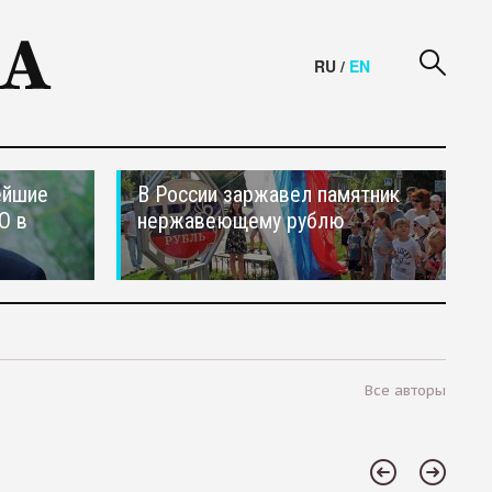
RU
/
EN
ейшие
В России заржавел памятник
О в
нержавеющему рублю
Все авторы