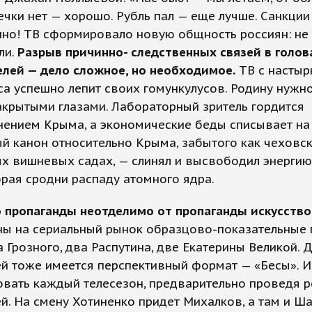
ечки нет — хорошо. Рубль пал — еще лучше. Санкции
но! ТВ сформировало новую общность россиян: не 
ли.
Разрыв причинно- следственных связей в голов
елей — дело сложное, но необходимое.
ТВ с настыр
а успешно лепит своих гомункулусов. Родину нужно
крытыми глазами. Лабораторный зритель гордится
ением Крыма, а экономические беды списывает на 
 канон относительно Крыма, забытого как чеховс
х вишневых садах, — слинял и высвободил энергию
орая сродни распаду атомного ядра.
о пропаганды неотделимо от пропаганды искусство
ы на сериальный рынок образцово-показательные 
 Грозного, два Распутина, две Екатерины Великой. 
ей тоже имеется перспективный формат — «Бесы». 
овать каждый телесезон, предварительно проведя 
й. На смену Хотиненко придет Михалков, а там и Ш