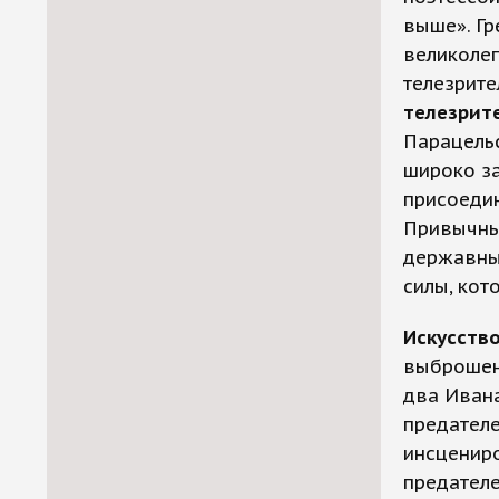
выше». Гр
великолеп
телезрите
телезрит
Парацельс
широко за
присоедин
Привычный
державны
силы, кот
Искусств
выброшен
два Ивана
предател
инсценир
предателе