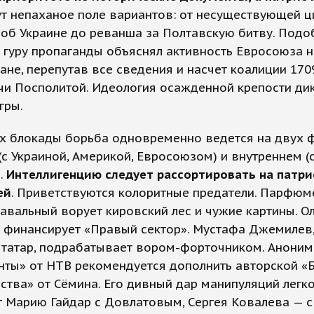
Тут непаханое поле вариантов: от несуществующей ц
 об Украине до реванша за Полтавскую битву. Под
гуру пропаганды объяснял активность Евросоюза н
не, перепутав все сведения и насчет коалиции 1709
чи Посполитой. Идеология осажденной крепости дик
гры.
ях блокады борьба одновременно ведется на двух 
с Украиной, Америкой, Евросоюзом) и внутреннем (
.
Интеллигенцию следует рассортировать на патри
ей
. Приветствуются колоритные предатели. Парфюм
авальный ворует кировский лес и чужие картины. О
 финансирует «Правый сектор». Мустафа Джемилев,
 татар, подрабатывает вором-форточником. Аноним
нты» от НТВ рекомендуется дополнить авторской 
ства» от Сёмина. Его дивный дар манипуляций легк
 Марию Гайдар с Довлатовым, Сергея Ковалева — с