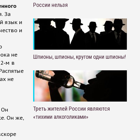
России нельзя
енного
. За
й язык и
чество и
о
ока не
Шпионы, шпионы, кругом одни шпионы!
12-м в
 Распятые
ах не
Треть жителей России являются
 Он
«тихими алкоголиками»
е. Он же,
вскоре