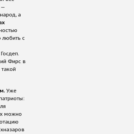
 —
народ, а
ах
ностью
 любить с
Госдеп.
кий Фирс в
 такой
м.
Уже
патриоты:
Для
Их можно
ротацию
ахназаров