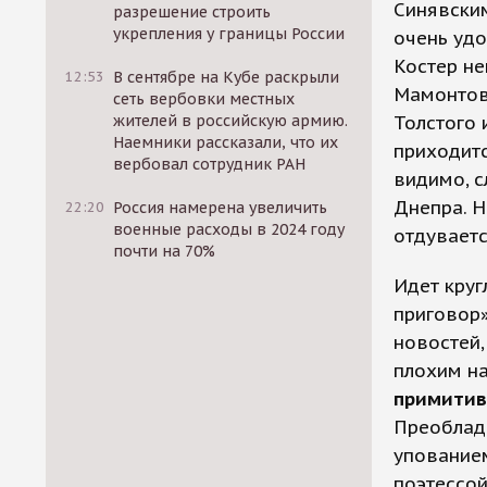
Синявским
разрешение строить
укрепления у границы России
очень удо
Костер не
12:53
В сентябре на Кубе раскрыли
Мамонтов 
сеть вербовки местных
жителей в российскую армию.
Толстого 
Наемники рассказали, что их
приходитс
вербовал сотрудник РАН
видимо, с
Днепра. Н
22:20
Россия намерена увеличить
военные расходы в 2024 году
отдуваетс
почти на 70%
Идет круг
приговор
новостей
плохим н
примитив
Преоблад
упование
поэтессой