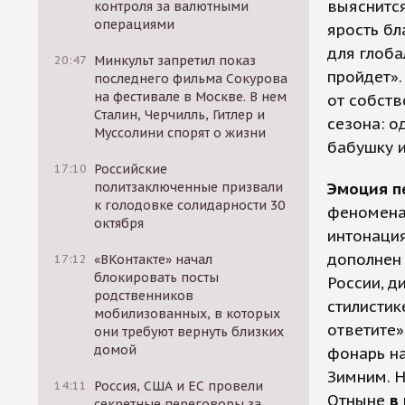
выяснится
контроля за валютными
операциями
ярость бл
для глоб
20:47
Минкульт запретил показ
пройдет».
последнего фильма Сокурова
на фестивале в Москве. В нем
от собств
Сталин, Черчилль, Гитлер и
сезона: о
Муссолини спорят о жизни
бабушку и
17:10
Российские
политзаключенные призвали
Эмоция пе
к голодовке солидарности 30
феномена 
октября
интонация
дополнен
17:12
«ВКонтакте» начал
блокировать посты
России, д
родственников
стилистик
мобилизованных, в которых
ответите»
они требуют вернуть близких
домой
фонарь н
Зимним. 
14:11
Россия, США и ЕС провели
Отныне
в
секретные переговоры за