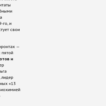
итаты
обными
а
-го, и
тует свои
фронтах —
с пятой
отов и
ер
льга
 лидер
ных «13
«Биохимией
о