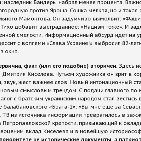
: наследник Бандеры набрал менее процента. Важн
агородную против Яроша. Сошка мелкая, но и такая 
ального Мамонтова. Он задумчиво вымолвит: «Фаши
 Тихо добавит выстраданное: «Нацизм тоже». И зад
енной смелости. Информационный абсурд идет на ур
дессит с воплями «Слава Украине!» выбросил 82-ле
з окна.
рвична, факт (или его подобие) вторичен.
Здесь и
Дмитрия Киселева. Чутьем художника он зрит в ко
, звук, жест важнее слов. Новый интонационный ст
 новым смысловым трендом. С подачи главного по
иалог с братским украинским народом стал вестись 
е балабановского «Брата-2»: «Вы мне еще за Севас
. ТВ из источника информации превратилось в заж
а Петропавловской крепости, призывающий к овла
Неоценим вклад Киселева и в новейшую историосо
 приоритете не исторические документы, а патрио