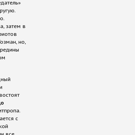
едатель»
ругую.
о.
а, затем в
триотов
озман, но,
ередины
ом
дный
и
востоят
до
тпропа.
ается с
кой
ли все