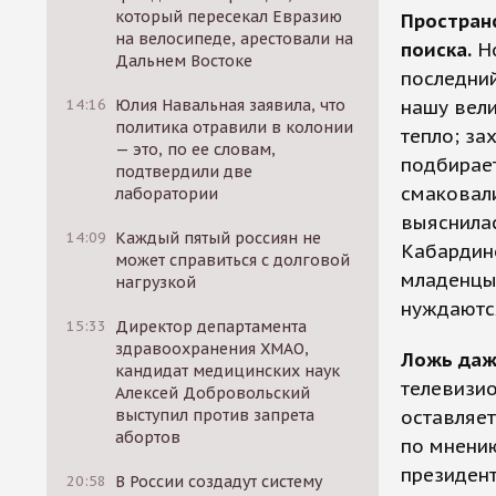
который пересекал Евразию
Простран
на велосипеде, арестовали на
поиска.
Но
Дальнем Востоке
последний
14:16
Юлия Навальная заявила, что
нашу вели
политика отравили в колонии
тепло; за
— это, по ее словам,
подбирает
подтвердили две
смаковал
лаборатории
выяснилас
14:09
Каждый пятый россиян не
Кабардино
может справиться с долговой
младенцы 
нагрузкой
нуждаютс
15:33
Директор департамента
здравоохранения ХМАО,
Ложь даж
кандидат медицинских наук
телевизио
Алексей Добровольский
выступил против запрета
оставляет
абортов
по мнению
президент
20:58
В России создадут систему