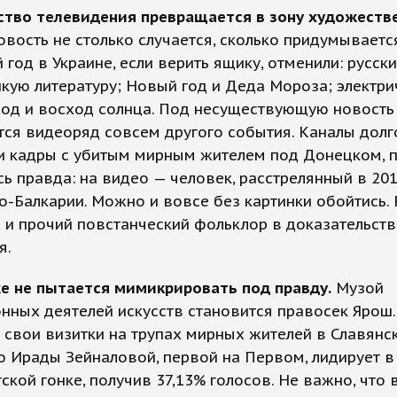
ство телевидения превращается в зону художеств
вость не столько случается, сколько придумывается
 год в Украине, если верить ящику, отменили: русски
кую литературу; Новый год и Деда Мороза; электри
ход и восход солнца. Под несуществующую новость
ся видеоряд совсем другого события. Каналы долг
и кадры с убитым мирным жителем под Донецком, п
ь правда: на видео — человек, расстрелянный в 20
-Балкарии. Можно и вовсе без картинки обойтись.
и прочий повстанческий фольклор в доказательств
я.
е не пытается мимикрировать под правду.
Музой
нных деятелей искусств становится правосек Ярош.
 свои визитки на трупах мирных жителей в Славянск
 Ирады Зейналовой, первой на Первом, лидирует в
ской гонке, получив 37,13% голосов. Не важно, что 