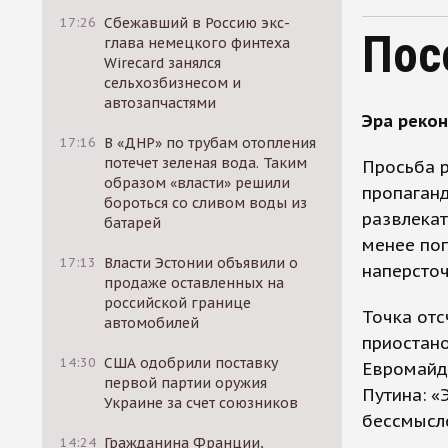
17:26
Сбежавший в Россию экс-
Пос
глава немецкого финтеха
Wirecard занялся
сельхозбизнесом и
автозапчастями
Эра реко
17:16
В «ДНР» по трубам отопления
потечет зеленая вода. Таким
Просьба р
образом «власти» решили
пропаганд
бороться со сливом воды из
развлекат
батарей
менее по
17:13
Власти Эстонии объявили о
наперсточ
продаже оставленных на
российской границе
Точка отс
автомобилей
приостан
14:30
США одобрили поставку
Евромайда
первой партии оружия
Путина: «
Украине за счет союзников
бессмысле
14:24
Гражданина Франции,