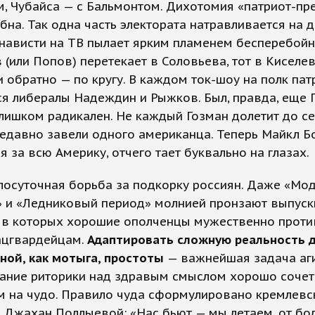
, Чубайса — с Бальмонтом. Дихотомия «патриот-пр
бна. Так одна часть электората натравливается на д
нависти на ТВ пылает ярким пламенем бесперебойн
(или Попов) перетекает в Соловьева, тот в Киселев
и обратно — по кругу. В каждом ток-шоу на полк па
я либералы Надеждин и Рыжков. Был, правда, еще Г
лишком радикален. Не каждый Гозман долетит до с
едавно завели одного американца. Теперь Майкл Б
я за всю Америку, отчего тает буквально на глазах.
лосуточная борьба за подкорку россиян. Даже «Мо
» и «Ледниковый период» молнией пронзают выпуск
, в которых хорошие ополченцы мужественно проти
ацгвардейцам.
Адаптировать сложную реальность 
ной, как мотыга, простоты
— важнейшая задача аги
ание риторики над здравым смыслом хорошо сочет
м на чудо. Правило чуда сформулировано кремлевс
 Джахан Поллыевой: «Нас бьют — мы летаем, от бо