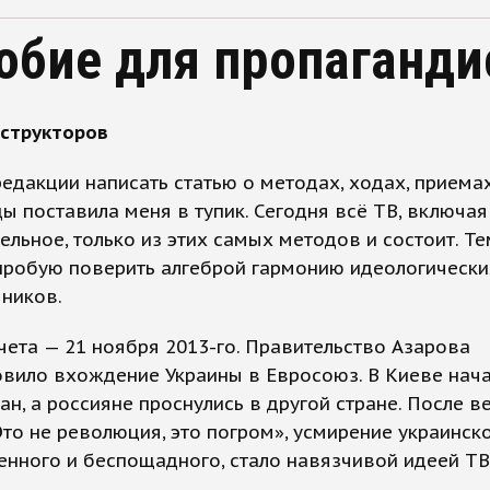
обие для пропаганди
нструкторов
едакции написать статью о методах, ходах, приема
ы поставила меня в тупик. Сегодня всё ТВ, включая
ельное, только из этих самых методов и состоит. Те
пробую поверить алгеброй гармонию идеологически
ников.
чета — 21 ноября 2013-го. Правительство Азарова
овило вхождение Украины в Евросоюз. В Киеве нач
н, а россияне проснулись в другой стране. После в
Это не революция, это погром», усмирение украинско
нного и беспощадного, стало навязчивой идеей ТВ