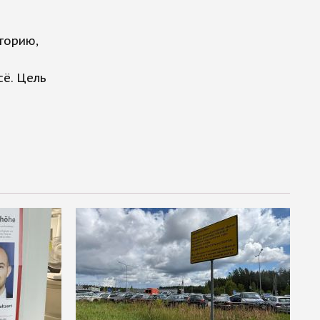
торию,
ё. Цель