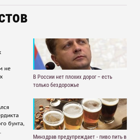
стов
х
м не
х
В России нет плохих дорог – есть
только бездорожье
ался
ердикта
го бунта,
.
Минздрав предупреждает - пиво пить в