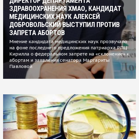
ДИРЕКТОР ДЕПАРТАМЕНТА
ЗДРАВООХРАНЕНИЯ ХМАО, КАНДИДАТ
МЕДИЦИНСКИХ НАУК АЛЕКСЕЙ
ДОБРОВОЛЬСКИЙ ВЫСТУПИЛ ПРОТИВ
ЗАПРЕТА АБОРТОВ
Мнение кандидата медицинских наук прозвучало
на фоне последнего предложения патриарха РПЦ
Кирилла о федеральном запрете на «склонение» к
абортам и заявления сенатора Маргариты
Павловой