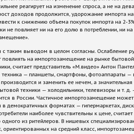
ильнее реагирует на изменение спроса, а не на дев
 рост доходов продолжится, удорожание импорта н
вести к снижению объема покупок импорта на 2-3%
ки не повлияет ни на его долю в потреблении, ни на
амещение».
 с таким выводом в целом согласны. Ослабление р
т повлиять на импортозамещение на рынке бытовой
ники, считает представитель «М.видео» Антон Панте
 техника — планшеты, смартфоны, фотоаппараты — 
 производится и заменить ее нечем, а значительная
ытовой техники — холодильники, телевизоры и т. д. 
ится в России. Частичное импортозамещение может
 в демократичных форматах — гипермаркетах, диск
потребители наиболее чувствительны к цене, считает
 одного из ритейлеров. В нишевых специализирова
, ориентированных на средний класс, импортозаме