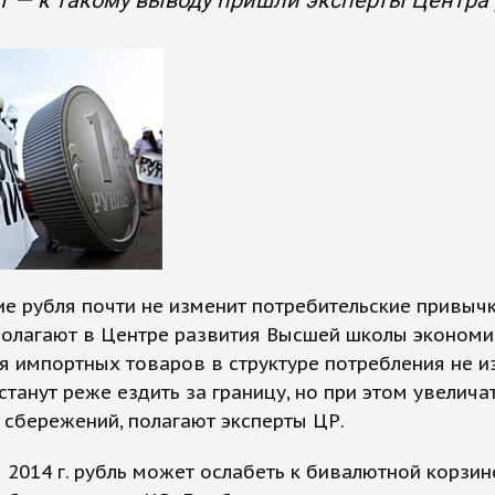
т — к такому выводу пришли эксперты Центра
е рубля почти не изменит потребительские привыч
полагают в Центре развития Высшей школы экономи
я импортных товаров в структуре потребления не и
станут реже ездить за границу, но при этом увелича
сбережений, полагают эксперты ЦР.
 2014 г. рубль может ослабеть к бивалютной корзин