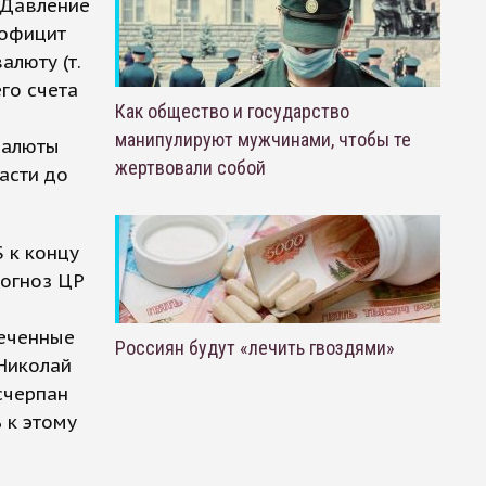
. Давление
рофицит
алюту (т.
его счета
Как общество и государство
манипулируют мужчинами, чтобы те
 валюты
жертвовали собой
асти до
 к концу
рогноз ЦР
меченные
Россиян будут «лечить гвоздями»
 Николай
счерпан
 к этому