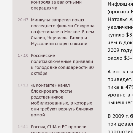
контроля за валютными
Инфляция,
операциями
(прогноз 
Наталья А
20:47
Минкульт запретил показ
последнего фильма Сокурова
увеличени
на фестивале в Москве. В нем
купило $3
Сталин, Черчилль, Гитлер и
чем в док
Муссолини спорят о жизни
2009 году
17:10
Российские
около $5-
политзаключенные призвали
к голодовке солидарности 30
А вот к 
октября
приведет.
17:12
«ВКонтакте» начал
пика в 47
блокировать посты
уровне в 
родственников
нынешнего
мобилизованных, в которых
они требуют вернуть близких
домой
В 2009 г.
при девал
14:11
Россия, США и ЕС провели
прогнозир
секретные переговоры за