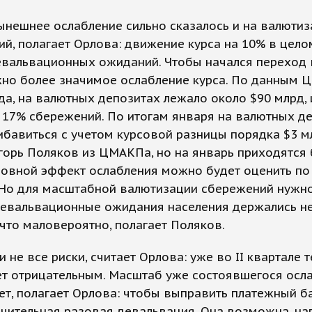
ынешнее ослабление сильно сказалось и на валюти
й, полагает Орлова: движение курса на 10% в целом
вальвационных ожиданий. Чтобы начался переход 
но более значимое ослабление курса. По данным Ц
да, на валютных депозитах лежало около $90 млрд, 
 17% сбережений. По итогам января на валютных д
бавиться с учетом курсовой разницы порядка $3 м
горь Поляков из ЦМАКПа, но на январь приходятся
новной эффект ослабления можно будет оценить по
 Но для масштабной валютизации сбережений нужно
девальвационные ожидания населения держались н
 что маловероятно, полагает Поляков.
и не все риски, считает Орлова: уже во II квартале 
ет отрицательным. Масштаб уже состоявшегося осл
т, полагает Орлова: чтобы выправить платежный ба
чительная разовая девальвация. Она возможна, на