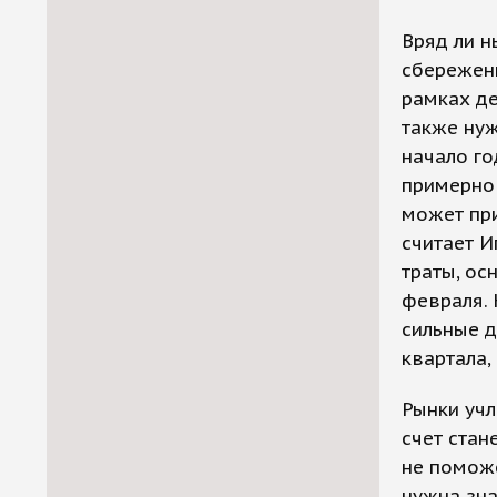
Вряд ли н
сбережени
рамках де
также нуж
начало го
примерно
может при
считает И
траты, ос
февраля.
сильные 
квартала,
Рынки учл
счет стан
не поможе
нужна зна