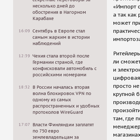
несколько дней до
«Импорт с
обострения в Нагорном
а так как
Карабахе
может при
практичес
16:09
Сентябрь в Европе стал
самым жарким в истории
импортоз
наблюдений
Ритейлеры
12:39
Чехия стала второй после
ли сможе
Германии страной, где
конфисковали автомобиль с
и электро
российскими номерами
цифровая
просто не
18:32
В России началась вторая
волна блокировок VPN по
крупной б
одному из самых
производ
распространенных и удобных
произойти
протоколов WireGuard
там, где 
17:07
Власти Финляндии заплатят
менеджер
по 750 евро
магазинах
землевладельцам за