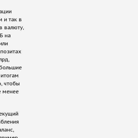
зации
 и так в
в валюту,
Б на
или
епозитах
лрд,
 большие
 итогам
, чтобы
е менее
текущий
абления
ланс,
пример,