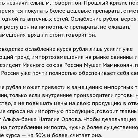
ь незначительным, говорит он. Прошлый кризис пок
тремятся покупать более дешевые препараты, отме
 одной из аптечных сетей. Ослабление рубля, вероя
к росту цен на импортные препараты, но ожидать
мещения вряд ли стоит, говорит он.
водстве ослабление курса рубля лишь усилит уже
ющий тренд импортозамещения на рынке свинины и 
езидент Мясного союза России Мушег Мамиконян, п
Россия уже почти полностью обеспечивает себя са
ие рубля может привести к замещению импортных 
ии, только если внутренние производители готовы 
тво, а не повышать цены на свою продукцию в отв
е спроса на импортную продукцию, говорит главн
т Альфа-банка Наталия Орлова. Чтобы девальвация
 на потреблении импорта, нужно более существенн
е курса — на 30% и более, считает она.