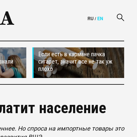
RU
/
EN
Если есть в кармане пачка
знали
сигарет, значит все не так уж
плохо
латит население
ннее. Но спроса на импортные товары это