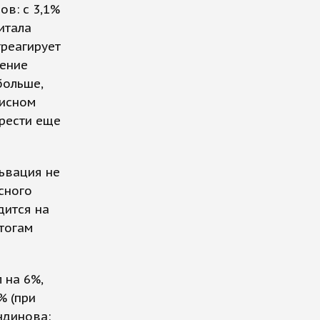
ов: с 3,1%
итала
треагирует
ление
больше,
зисном
брести еще
ьвация не
сного
дится на
итогам
 на 6%,
% (при
ндинова: