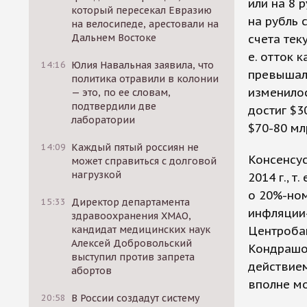
или на 8 
который пересекал Евразию
на рубль 
на велосипеде, арестовали на
Дальнем Востоке
счета тек
е. отток 
14:16
Юлия Навальная заявила, что
превышал 
политика отравили в колонии
изменилос
— это, по ее словам,
подтвердили две
достиг $3
лаборатории
$70-80 мл
14:09
Каждый пятый россиян не
Консенсус
может справиться с долговой
нагрузкой
2014 г., 
о 20%-ном
15:33
Директор департамента
инфляции
здравоохранения ХМАО,
кандидат медицинских наук
Центробан
Алексей Добровольский
Кондрашов
выступил против запрета
действием
абортов
вполне м
20:58
В России создадут систему