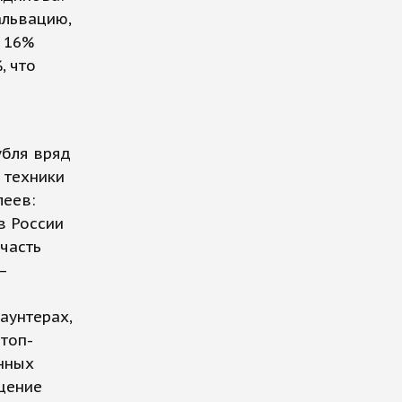
альвацию,
а 16%
, что
убля вряд
 техники
леев:
в России
 часть
—
аунтерах,
 топ-
нных
щение