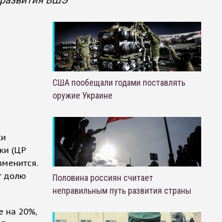
 развития ВШЭ
США пообещали годами поставлять
оружие Украине
ки
ки (ЦР
зменится.
т долю
Половина россиян считает
неправильным путь развития страны
е на 20%,