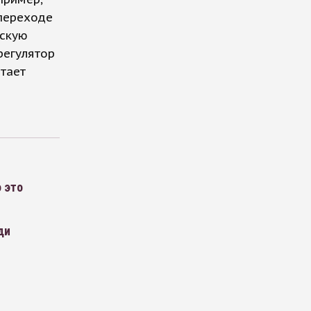
переходе
вскую
регулятор
итает
 это
ди