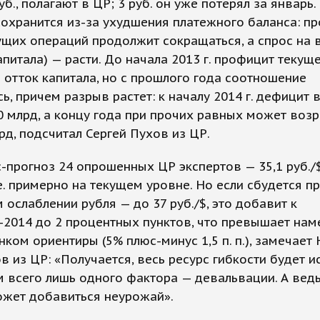
руб., полагают в ЦР; 3 руб. он уже потерял за январь
сохранится из-за ухудшения платежного баланса: п
ущих операций продолжит сокращаться, а спрос на в
капитала) — расти. До начала 2013 г. профицит текущ
отток капитала, но с прошлого года соотношение
ь, причем разрыв растет: к началу 2014 г. дефицит
0 млрд, а концу года при прочих равных может возр
рд, подсчитал Сергей Пухов из ЦР.
-прогноз 24 опрошенных ЦР экспертов — 35,1 руб./$
т. е. примерно на текущем уровне. Но если сбудется п
 ослаблении рубля — до 37 руб./$, это добавит к
-2014 до 2 процентных пунктов, что превышает на
ком ориентиры (5% плюс-минус 1,5 п. п.), замечает
 из ЦР: «Получается, весь ресурс гибкости будет и
 всего лишь одного фактора — девальвации. А ведь
ожет добавиться неурожай».