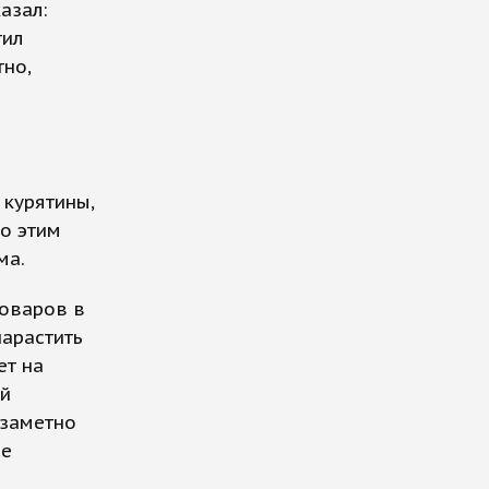
азал:
тил
тно,
курятины,
о этим
ма.
товаров в
нарастить
ет на
ый
 заметно
ое