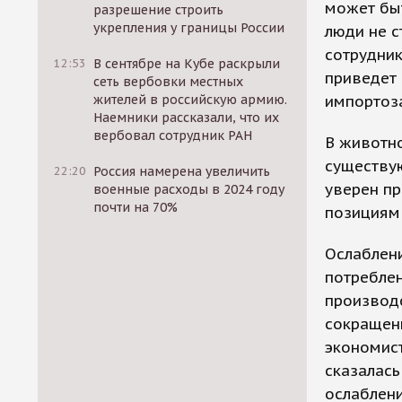
может быт
разрешение строить
укрепления у границы России
люди не с
сотрудник
12:53
В сентябре на Кубе раскрыли
приведет 
сеть вербовки местных
жителей в российскую армию.
импортоза
Наемники рассказали, что их
вербовал сотрудник РАН
В животно
существу
22:20
Россия намерена увеличить
уверен пр
военные расходы в 2024 году
почти на 70%
позициям 
Ослаблен
потреблен
производс
сокращени
экономис
сказалась
ослаблени