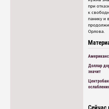
при отказ
к свобод
панику и 
продолжит
Орлова.
Матери
Американс
Доллар дор
значит
Центробан
ослаблени
Сейчас 