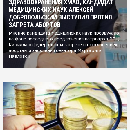
ЗДРАВООХРАНЕНИЯ ХМАО, КАНДИДАТ
МЕДИЦИНСКИХ НАУК АЛЕКСЕЙ
ДОБРОВОЛЬСКИЙ ВЫСТУПИЛ ПРОТИВ
ЗАПРЕТА АБОРТОВ
Мнение кандидата медицинских наук прозвучало
на фоне последнего предложения патриарха РПЦ
Кирилла о федеральном запрете на «склонение» к
абортам и заявления сенатора Маргариты
Павловой