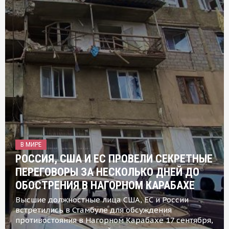
В МИРЕ
РОССИЯ, США И ЕС ПРОВЕЛИ СЕКРЕТНЫЕ
ПЕРЕГОВОРЫ ЗА НЕСКОЛЬКО ДНЕЙ ДО
ОБОСТРЕНИЯ В НАГОРНОМ КАРАБАХЕ
Высшие должностные лица США, ЕС и России
встретились в Стамбуле для обсуждения
противостояния в Нагорном Карабахе 17 сентября,