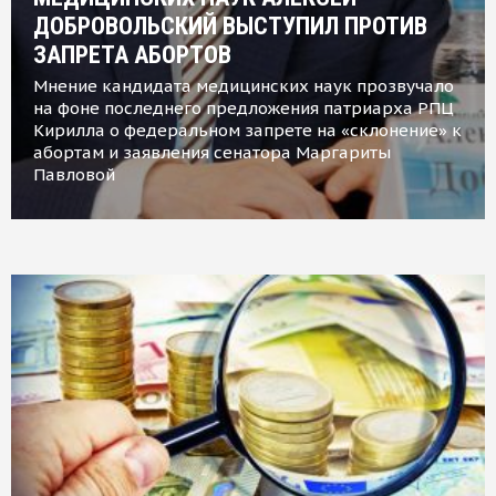
ДОБРОВОЛЬСКИЙ ВЫСТУПИЛ ПРОТИВ
ЗАПРЕТА АБОРТОВ
Мнение кандидата медицинских наук прозвучало
на фоне последнего предложения патриарха РПЦ
Кирилла о федеральном запрете на «склонение» к
абортам и заявления сенатора Маргариты
Павловой