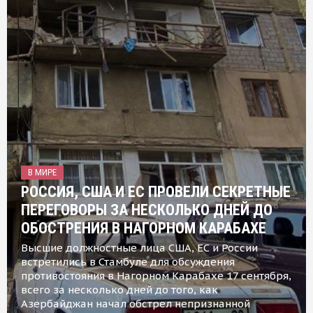
В МИРЕ
РОССИЯ, США И ЕС ПРОВЕЛИ СЕКРЕТНЫЕ
ПЕРЕГОВОРЫ ЗА НЕСКОЛЬКО ДНЕЙ ДО
ОБОСТРЕНИЯ В НАГОРНОМ КАРАБАХЕ
Высшие должностные лица США, ЕС и России
встретились в Стамбуле для обсуждения
противостояния в Нагорном Карабахе 17 сентября,
всего за несколько дней до того, как
Азербайджан начал обстрел непризнанной