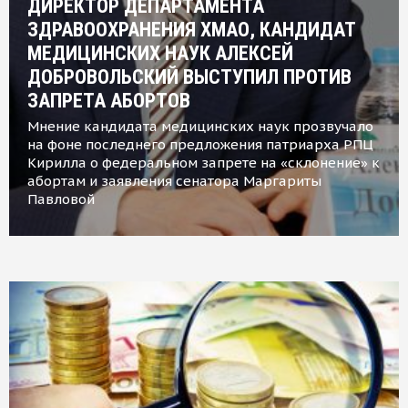
ДИРЕКТОР ДЕПАРТАМЕНТА
ЗДРАВООХРАНЕНИЯ ХМАО, КАНДИДАТ
МЕДИЦИНСКИХ НАУК АЛЕКСЕЙ
ДОБРОВОЛЬСКИЙ ВЫСТУПИЛ ПРОТИВ
ЗАПРЕТА АБОРТОВ
Мнение кандидата медицинских наук прозвучало
на фоне последнего предложения патриарха РПЦ
Кирилла о федеральном запрете на «склонение» к
абортам и заявления сенатора Маргариты
Павловой