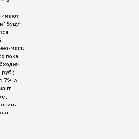
инимают
и" будут
тся
5
но-мест.
се пока
обходим
руб.).
о 7%, а
иант
под
корить
тво