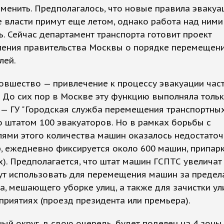
менить. Предполагалось, что новые правила эвакуа
 власти примут еще летом, однако работа над ними
ь. Сейчас департамент транспорта готовит проект
ления правительства Москвы о порядке перемещен
лей.
овшество — привлечение к процессу эвакуации час
 До сих пор в Москве эту функцию выполняла толь
 — ГУ "Городская служба перемещения транспортных
о штатом 100 эвакуаторов. Но в рамках борьбы с
ями этого количества машин оказалось недостато
, ежедневно фиксируется около 600 машин, припа
х). Предполагается, что штат машин ГСПТС увеличат 
ут использовать для перемещения машин за предел
а, мешающего уборке улиц, а также для зачистки ул
риятиях (проезд президента или премьера).
ый округ, в свою очередь, будет поделен на 4 зоны