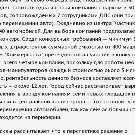
дет работать одна частная компания с парком в 30
ров, сопровождаемых 7 сотрудниками ДПС (они пр
 перемещении авто). Ежедневно из центра "частник
40 автомобилей. Для выбора компаний предполагае
конкурс. Среди конкурсных требований — минимум 
ных штрафстоянок суммарной емкостью от 400 маши
 "Коммерсанта", претендентов на участие в конкур
 всего четыре компании, поскольку для работы не
ов-манипуляторов (каждый стоимостью около 5 млн 
о, рентабельность данного бизнеса составляет всег
ть — около 12 лет. Город сейчас рассматривает вар
вления в аренду компаниям семи новых площадок 
нки в центральной части города — это позволит ус
еремещения автомобилей, так как сейчас большинс
аходится на периферии.
квы рассчитывает, что в перспективе решение о