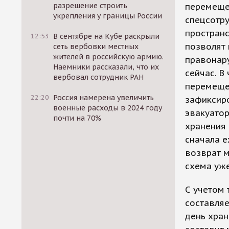
разрешение строить
перемещен
укрепления у границы России
спецсотр
пространс
12:53
В сентябре на Кубе раскрыли
позволят 
сеть вербовки местных
жителей в российскую армию.
правонару
Наемники рассказали, что их
сейчас. В
вербовал сотрудник РАН
перемеще
22:20
Россия намерена увеличить
зафиксир
военные расходы в 2024 году
эвакуатор
почти на 70%
хранения 
сначала е
возврат м
схема уж
С учетом 
составляет
день хран