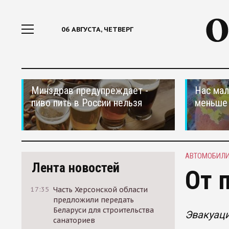
06 АВГУСТА, ЧЕТВЕРГ
Минздрав предупреждает -
Нас мал
пиво пить в России нельзя
меньше
АВТОМОБИЛ
Лента новостей
От 
17:35
Часть Херсонской области
предложили передать
Беларуси для строительства
Эвакуац
санаториев