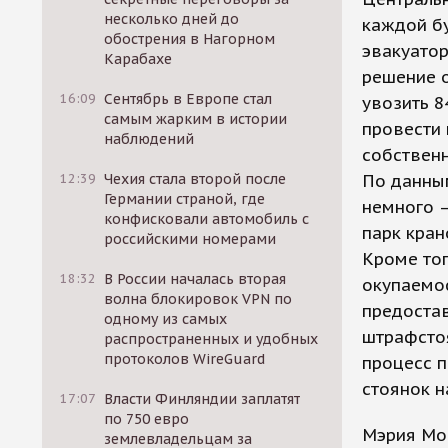
несколько дней до
каждой бу
обострения в Нагорном
эвакуато
Карабахе
решение о
16:09
Сентябрь в Европе стал
увозить 8
самым жарким в истории
провести 
наблюдений
собствен
12:39
Чехия стала второй после
По данным
Германии страной, где
немного —
конфисковали автомобиль с
парк кран
российскими номерами
Кроме тог
18:32
В России началась вторая
окупаемос
волна блокировок VPN по
предоста
одному из самых
штрафстоя
распространенных и удобных
протоколов WireGuard
процесс п
стоянок н
17:07
Власти Финляндии заплатят
по 750 евро
Мэрия Мос
землевладельцам за