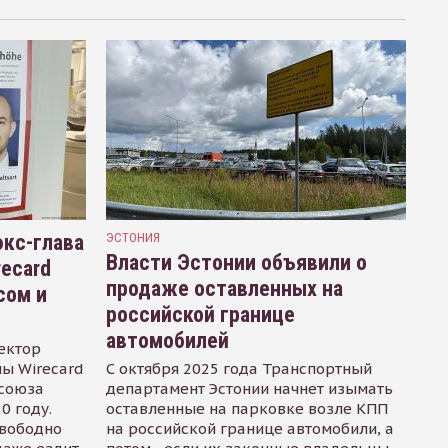
кс-глава
ЭСТОНИЯ
Власти Эстонии объявили о
recard
продаже оставленных на
сом и
российской границе
автомобилей
ектор
ы Wirecard
С октября 2025 года Транспортный
осоюза
департамент Эстонии начнет изымать
0 году.
оставленные на парковке возле КПП
свободно
на российской границе автомобили, а