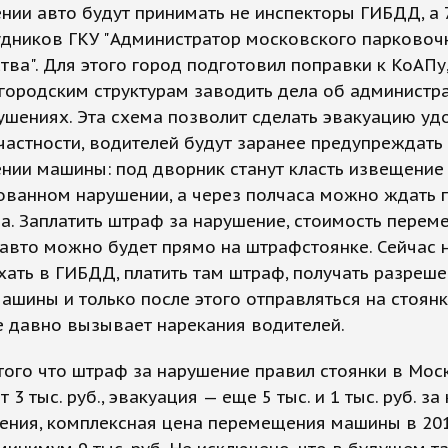
ии авто будут принимать не инспекторы ГИБДД, а 
удников ГКУ "Администратор московского парковоч
тва". Для этого город подготовил поправки к КоАПу
городским структурам заводить дела об администр
шениях. Эта схема позволит сделать эвакуацию уд
 частности, водителей будут заранее предупреждать
нии машины: под дворник станут класть извещение
ованном нарушении, а через полчаса можно ждать 
а. Заплатить штраф за нарушение, стоимость перем
авто можно будет прямо на штрафстоянке. Сейчас 
хать в ГИБДД, платить там штраф, получать разреше
ашины и только после этого отправляться на стоянк
е давно вызывает нарекания водителей.
того что штраф за нарушение правил стоянки в Мос
 3 тыс. руб., эвакуация — еще 5 тыс. и 1 тыс. руб. з
ения, комплексная цена перемещения машины в 201