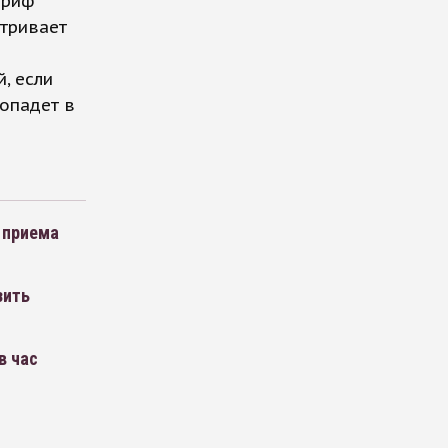
ариф
атривает
, если
опадет в
 приема
зить
в час