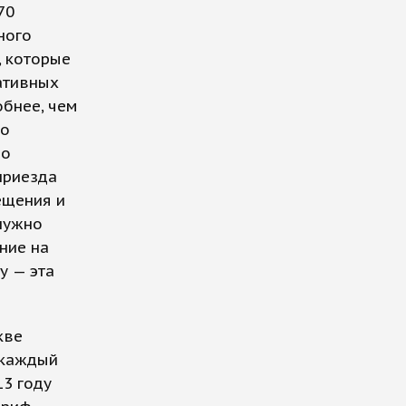
70
ного
, которые
ативных
обнее, чем
 о
 о
приезда
ещения и
нужно
ние на
у — эта
кве
а каждый
3 году