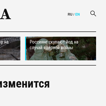
RU
/
EN
р на
Россияне скупают йод на
случай ядерной войны
изменится