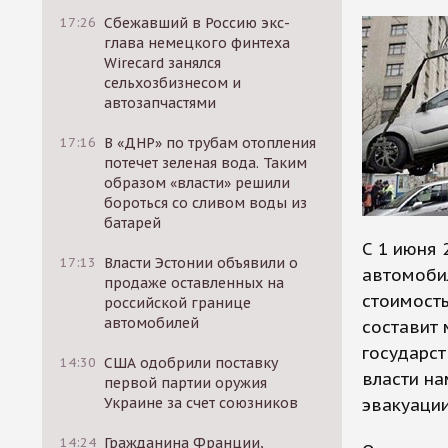
17:26
Сбежавший в Россию экс-
глава немецкого финтеха
Wirecard занялся
сельхозбизнесом и
автозапчастями
17:16
В «ДНР» по трубам отопления
потечет зеленая вода. Таким
образом «власти» решили
бороться со сливом воды из
батарей
С 1 июня 
17:13
Власти Эстонии объявили о
автомоби
продаже оставленных на
стоимост
российской границе
автомобилей
составит 
государст
14:30
США одобрили поставку
власти на
первой партии оружия
Украине за счет союзников
эвакуаци
14:24
Гражданина Франции,