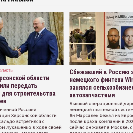
БЛАСТЬ
Сбежавший в Россию э
рсонской области
немецкого финтеха Wi
или передать
занялся сельхозбизне
 для строительства
автозапчастями
иев
Бывший операционный дир
аченной Россией
немецкой платёжной систем
ации Херсонской области
Ян Марсалек бежал из Евр
альдо встретился с
после краха компании в 202
ом Лукашенко в ходе своей
Сейчас он живёт в Москве, 