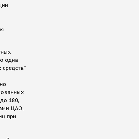
ции
ия
тных
ко одна
 средств"
чно
ркованных
до 180,
ами ЦАО,
иц при
 — в