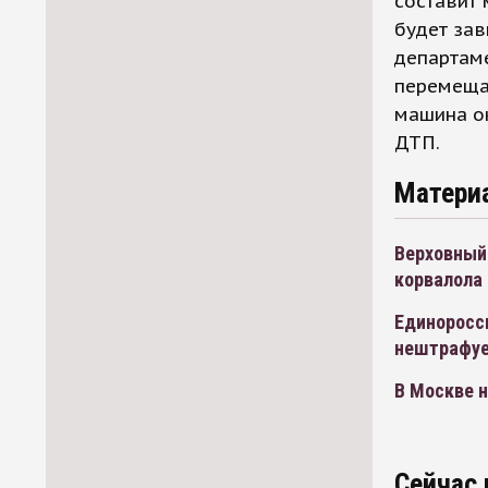
составит 
будет зав
департаме
перемещае
машина ок
ДТП.
Матери
Верховный 
корвалола
Единоросс
нештрафуе
В Москве н
Сейчас 