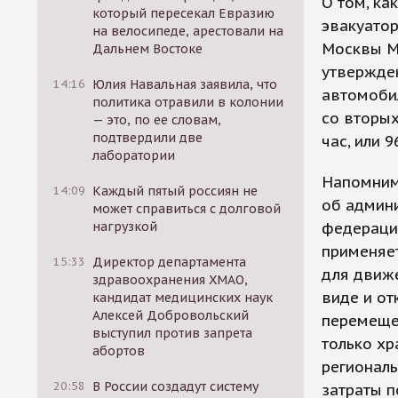
О том, ка
который пересекал Евразию
эвакуатор
на велосипеде, арестовали на
Москвы М
Дальнем Востоке
утвержден
14:16
Юлия Навальная заявила, что
автомобил
политика отравили в колонии
со вторых
— это, по ее словам,
подтвердили две
час, или 9
лаборатории
Напомним,
14:09
Каждый пятый россиян не
об админ
может справиться с долговой
нагрузкой
федерации
применяе
15:33
Директор департамента
для движ
здравоохранения ХМАО,
виде и от
кандидат медицинских наук
Алексей Добровольский
перемеще
выступил против запрета
только хр
абортов
региональ
20:58
В России создадут систему
затраты 