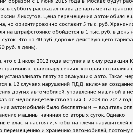
ким образом с 1 июня 2013 года в Москве будут раб
ы, в субботу рассказал глава департамента транспо
аксим Ликсутов. Цена перемещения автомобиля ещ
а, но ориентировочно составит 5 тыс. руб. Хранени
я на штрафстоянке обойдется в 1 тыс. руб. в день 
 суток. Это на 40 руб. дороже действующего тарифа 
60 руб. в день).
 что с 1 июля 2012 года вступила в силу редакция 
истративных правонарушениях, которая позволила 
 устанавливать плату за эвакуацию авто. Такая ме
тся в 12 случаях нарушений ПДД, включая создани
ения других автомобилей, управление машиной в н
каз от медосвидетельствования. С 2008 по 2012 год
ние автомобилей было бесплатным — водитель опл
анение машины начиная со вторых суток. Однако
ные власти настояли, чтобы на плечи нарушителей л
по перемещению и хранению автомобилей, поэтому 