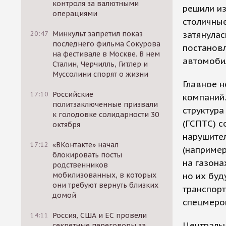
контроля за валютными
решили из
операциями
столичные
20:47
Минкульт запретил показ
затянулас
последнего фильма Сокурова
постанов
на фестивале в Москве. В нем
автомоби
Сталин, Черчилль, Гитлер и
Муссолини спорят о жизни
Главное н
17:10
Российские
компаний.
политзаключенные призвали
структура
к голодовке солидарности 30
(ГСПТС) с
октября
нарушител
17:12
«ВКонтакте» начал
(например
блокировать посты
на газона
родственников
мобилизованных, в которых
но их буд
они требуют вернуть близких
транспорт
домой
спецмероп
14:11
Россия, США и ЕС провели
Центральн
секретные переговоры за