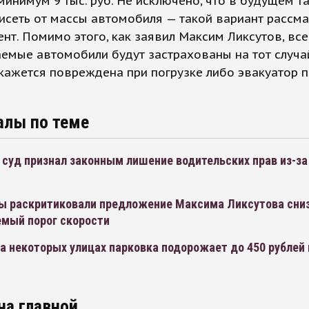
минимум 9 тыс. руб. Не исключено, что в будущем т
исеть от массы автомобиля — такой вариант рассм
нт. Помимо этого, как заявил Максим Ликсутов, все
мые автомобили будут застрахованы на тот случай
ажется повреждена при погрузке либо эвакуатор п
алы по теме
суд признал законным лишение водительских прав из-за
ы раскритиковали предложение Максима Ликсутова сни
мый порог скорости
а некоторых улицах парковка подорожает до 450 рублей 
на главной