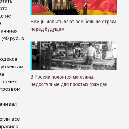
отать
рта
е не
Немцы испытывают все больше страха
е
перед будущим
начиная
(40 руб. в
Кодекса
субъектам
ра
В России появятся магазины,
е помех
недоступные для простых граждан
етрезвом
ачивал
егли все
правила