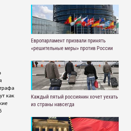
Европарламент призвали принять
«решительные меры» против России
ю
я
штрафа
ут как
Каждый пятый россиянин хочет уехать
кие
из страны навсегда
б