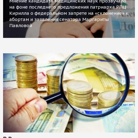
Мнение кандидата медицинских наук прозвучало
на фоне последнего предложения патриарха РПЦ
Кирилла о федеральном запрете на «склонение» к
абортам и заявления сенатора Маргариты
Павловой