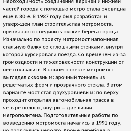
Необходимость соединения верхней и нижней
частей города с помощью метро стала очевидна
еще в 80-е. В 1987 году был разработан и
утвержден план строительства метромоста,
призванного соединить окские берега города.
Изначально по проекту метромост напоминал
стальную балку со сплошными стенками, внутри
которой курсировали поезда. Со временем из-за
громоздкости и тяжеловесности конструкции от
нее отказались. В новом проекте метромост
выглядел сквозным: арочный тоннель из
решетчатых ферм и прозрачного стекла. В этом
варианте мост стал двухуровневым: по верху
проходит открытая автомобильная трасса в
четыре полосы, внутри — две линии
метрополитена. Подготовительные работы по
возведению метромоста начались в 1991 году,
но продлились недолго. Кроме перебоев в