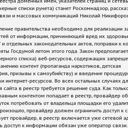
еестра доменных имен, указателей страниц и сетев
черные списки рунета) станет Роскомнадзор, расска
связи и массовых коммуникаций Николай Никифоро
ление правительства необходимо для реализации з
етей от информации, причиняющей вред их здоровь
 и отдельных законодательных актов, поправки к 
яты Госдумой летом этого года. Закон предполагае
черного списка) веб-ресурсов, содержащих запрещ
анению контент (пропаганда наркотиков, детская
фия, призывы к самоубийству) и введение процеду
и интернет-ресурсов. Во всех остальных случаях д
 сайта в реестр требуется решение суда. Как только
авным контентом попадает в реестр, провайдер об
уток потребовать от владельца площадки его удалит
произошло, провайдер должен ограничить доступ к с
ует провайдер, в реестр включается уже сетевой а
ь доступ к информации обязан уже оператор связи.