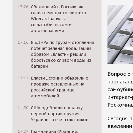
17:26
Сбежавший в Россию экс-
глава немецкого финтеха
Wirecard занялся
сельхозбизнесом и
автозапчастями
17:16
В «ДНР» по трубам отопления
потечет зеленая вода. Таким
образом «власти» решили
бороться со сливом воды из
батарей
Вопрос о 
17:13
Власти Эстонии объявили о
пропаганд
продаже оставленных на
самоубийс
российской границе
автомобилей
интернет-
Роскомна
14:30
США одобрили поставку
первой партии оружия
Сегодня п
Украине за счет союзников
введении
14:24
Гражданина Франции,