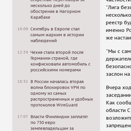
несколько дней до
"Лига без
обострения в Нагорном
несколько
Карабахе
реестр бу
16:09
Сентябрь в Европе стал
именно Р
самым жарким в истории
же настаи
наблюдений
"Мы с сам
12:39
Чехия стала второй после
Германии страной, где
держателе
конфисковали автомобиль с
безопасно
российскими номерами
заслон на
18:32
В России началась вторая
Вчера ход
волна блокировок VPN по
одному из самых
заседани
распространенных и удобных
Как сооб
протоколов WireGuard
области С
17:07
Власти Финляндии заплатят
возложит
по 750 евро
запрещен
землевладельцам за