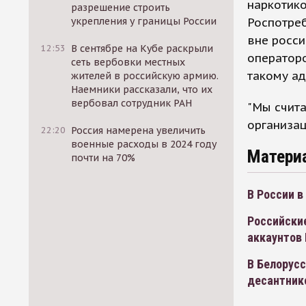
наркотико
разрешение строить
укрепления у границы России
Роспотреб
вне росси
12:53
В сентябре на Кубе раскрыли
операторо
сеть вербовки местных
такому ад
жителей в российскую армию.
Наемники рассказали, что их
вербовал сотрудник РАН
"Мы счита
организац
22:20
Россия намерена увеличить
военные расходы в 2024 году
Матери
почти на 70%
В России в
Российские
аккаунтов
В Белорусс
десантнико