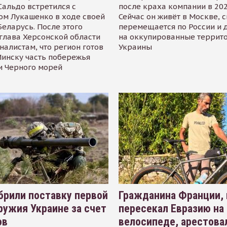
альдо встретился с
после краха компании в 202
ом Лукашенко в ходе своей
Сейчас он живёт в Москве, 
Беларусь. После этого
перемещается по России и 
глава Херсонской области
на оккупированные террит
налистам, что регион готов
Украины
инску часть побережья
и Черного морей
рили поставку первой
Гражданина Франции,
ружия Украине за счет
пересекал Евразию на
ов
велосипеде, арестова