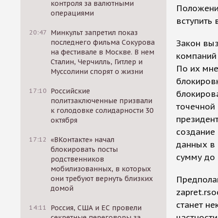
контроля за валютными
Положени
операциями
вступить 
20:47
Минкульт запретил показ
последнего фильма Сокурова
Закон выз
на фестивале в Москве. В нем
компаний 
Сталин, Черчилль, Гитлер и
По их мне
Муссолини спорят о жизни
блокировк
17:10
Российские
блокирова
политзаключенные призвали
точечной 
к голодовке солидарности 30
президент
октября
создание 
17:12
«ВКонтакте» начал
данных в 
блокировать посты
сумму до 
родственников
мобилизованных, в которых
они требуют вернуть близких
Предполаг
домой
zapret.rs
станет не
14:11
Россия, США и ЕС провели
частности
секретные переговоры за