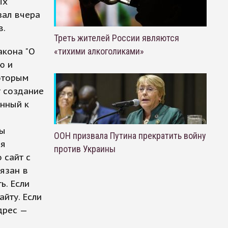
ых
зал вчера
в.
Треть жителей России являются
акона "О
«тихими алкоголиками»
ю и
которым
т создание
енный к
ры
ООН призвала Путина прекратить войну
ля
против Украины
 сайт с
язан в
ь. Если
айту. Если
дрес —