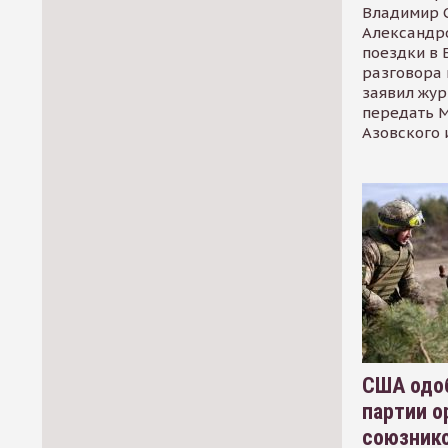
Владимир С
Александр
поездки в 
разговора 
заявил жур
передать М
Азовского 
США одоб
партии о
союзник