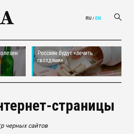
RU
/
EN
полезен
Россиян будут «лечить
гвоздями»
нтернет-страницы
тр черных сайтов