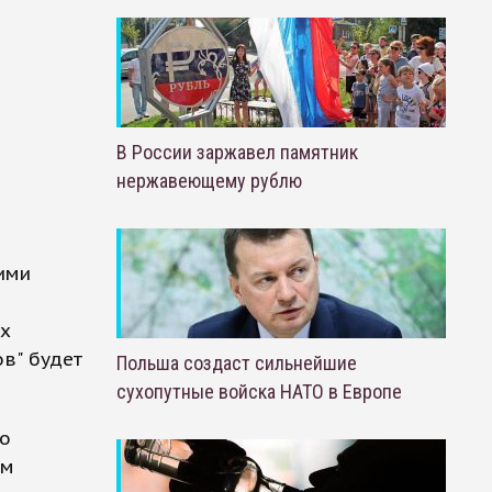
В России заржавел памятник
нержавеющему рублю
ими
их
ов" будет
Польша создаст сильнейшие
сухопутные войска НАТО в Европе
 о
ом