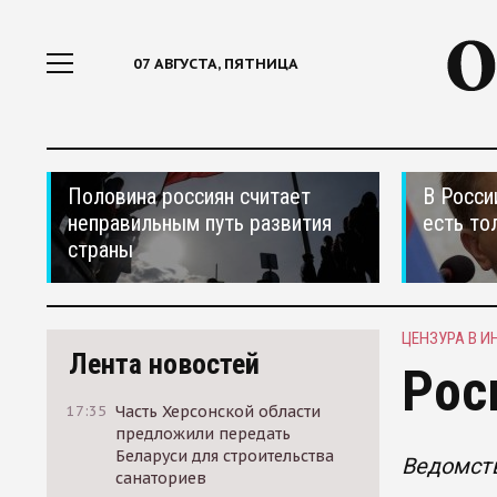
07 АВГУСТА, ПЯТНИЦА
Половина россиян считает
В Росси
неправильным путь развития
есть то
страны
ЦЕНЗУРА В И
Лента новостей
Рос
17:35
Часть Херсонской области
предложили передать
Беларуси для строительства
Ведомств
санаториев