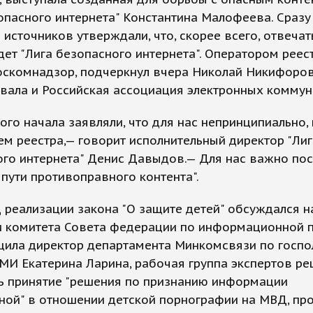
опасного интернета" Константина Малофеева. Сразу
 источников утверждали, что, скорее всего, отвечат
дет "Лига безопасного интернета". Оператором реес
оскомнадзор, подчеркнул вчера Николай Никифоров
вала и Российская ассоциация электронных коммун
ого начала заявляли, что для нас непринципиально, 
м реестра,— говорит исполнительный директор "Лиг
го интернета" Денис Давыдов.— Для нас важно пос
 пути противоправного контента".
 реализации закона "О защите детей" обсуждался н
и комитета Совета федерации по информационной п
щила директор департамента Минкомсвязи по госпо
МИ Екатерина Ларина, рабочая группа экспертов р
ь принятие "решения по признанию информации
ной" в отношении детской порнографии на МВД, пр