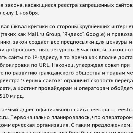
я закона, касающиеся реестра запрещенных сайтов
в силу 1 ноября.
вал шквал критики со стороны крупнейших интерне
(таких как Mail.ru Group, "Яндекс", Google) и правоз
нию, закон создает все предпосылки для цензуры и
и добросовестных ресурсов. В частности, закон по
ть сайты по IP-адресу, в то время как вполне дост
блокировки по URL. Наконец, утверждал совет при
е по развитию гражданского общества и правам че
реестра "черных сайтов" ограничит скорость перед
сети, а хостинг провайдерам и операторам обойдет
$10 млрд.
аемый адрес официального сайта реестра — reestr-
oc.ru. Первоначально планировалось, что оператором
коммерческая организация. С таким предложением,
, выступала созданная для борьбы с опасным конт