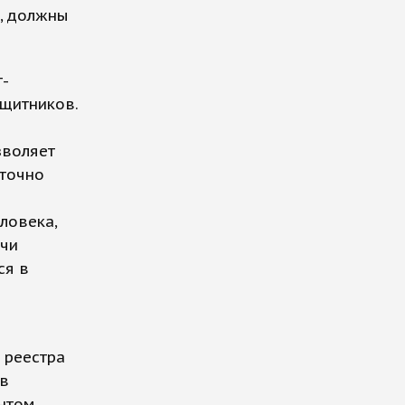
, должны
т-
ащитников.
зволяет
аточно
ловека,
ачи
ся в
 реестра
 в
ентом