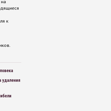
 на
ходящиеся
ля к
иков.
еловека
а удаления
гибели