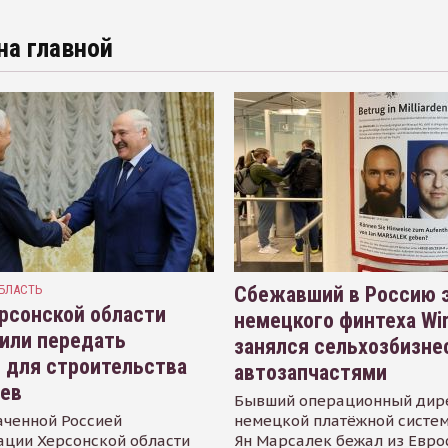
на главной
БЛАСТЬ
Сбежавший в Россию э
рсонской области
немецкого финтеха Wi
или передать
занялся сельхозбизне
 для строительства
автозапчастями
иев
Бывший операционный дир
аченной Россией
немецкой платёжной систем
ации Херсонской области
Ян Марсалек бежал из Евр