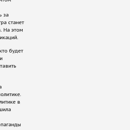
ь за
тра станет
. На этом
икаций.
кто будет
и
тавить
а
олитике.
литике в
ешила
опаганды