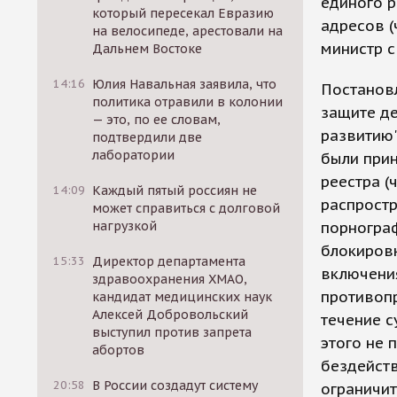
единого р
который пересекал Евразию
адресов (
на велосипеде, арестовали на
министр 
Дальнем Востоке
14:16
Юлия Навальная заявила, что
Постанов
политика отравили в колонии
защите д
— это, по ее словам,
развитию"
подтвердили две
лаборатории
были прин
реестра (
14:09
Каждый пятый россиян не
распростр
может справиться с долговой
нагрузкой
порногра
блокировк
15:33
Директор департамента
включения
здравоохранения ХМАО,
противопр
кандидат медицинских наук
Алексей Добровольский
течение с
выступил против запрета
этого не 
абортов
бездейств
20:58
В России создадут систему
ограничит