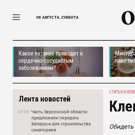
08 АВГУСТА, СУББОТА
Какое питание приводит к
Минздра
сердечно-сосудистым
пиво пи
заболеваниям?
СТАТЬЯ КЛЕВ
Лента новостей
Кле
17:35
Часть Херсонской области
предложили передать
Беларуси для строительства
Обидеть 
санаториев