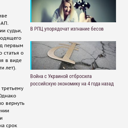
иве
оАП.
В РПЦ упорядочат изгнание бесов
ии судьи,
зводящего
ед первым
о статья о
ия в виде
и лет).
Война с Украиной отбросила
е
российскую экономику на 4 года назад
 третьему
 Однако
но вернуть
ении
и
на срок