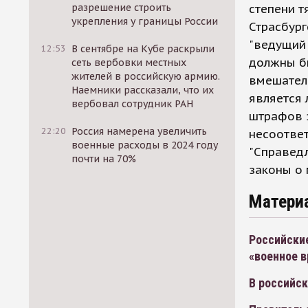
разрешение строить
степени т
укрепления у границы России
Страсбург
"ведущий
12:53
В сентябре на Кубе раскрыли
должны бы
сеть вербовки местных
жителей в российскую армию.
вмешатель
Наемники рассказали, что их
является
вербовал сотрудник РАН
штрафов 
22:20
Россия намерена увеличить
несоответ
военные расходы в 2024 году
"Справед
почти на 70%
законы о 
Матери
Российски
«военное в
В российск