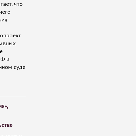
тает, что
него
ния
нопроект
тивных
е
РФ и
нном суде
ия»,
ьство