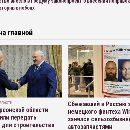
тво внесло в Госдуму законопроект о внесении поправок
вторных побоях
на главной
БЛАСТЬ
Сбежавший в Россию э
рсонской области
немецкого финтеха Wi
или передать
занялся сельхозбизне
 для строительства
автозапчастями