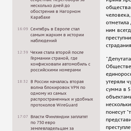
несколько дней до
общества"
обострения в Нагорном
человека,
Карабахе
отметила 
16:09
Сентябрь в Европе стал
ним всегд
самым жарким в истории
преступни
наблюдений
страдания
12:39
Чехия стала второй после
Германии страной, где
"Депутата
конфисковали автомобиль с
Обществен
российскими номерами
единоросс
утеряли ч
18:32
В России началась вторая
волна блокировок VPN по
сумма в 5
одному из самых
объектами
распространенных и удобных
нескольки
протоколов WireGuard
понесут "
17:07
Власти Финляндии заплатят
представи
по 750 евро
преступле
землевладельцам за