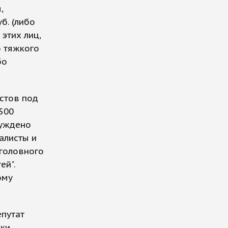
,
б. (либо
этих лиц,
о тяжкого
бо
стов под
500
суждено
алисты и
уголовного
ей".
ому
епутат
вки