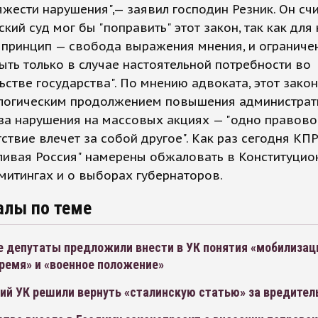
яжести нарушения",— заявил господин Резник. Он счи
ский суд мог бы "поправить" этот закон, так как для 
 принцип — свобода выражения мнения, и ограниче
ть только в случае настоятельной потребности во
стве государства". По мнению адвоката, этот зако
 логическим продолжением повышения администра
за нарушения на массовых акциях — "одно правово
ствие влечет за собой другое". Как раз сегодня КП
ливая Россия" намерены обжаловать в Конституцио
митингах и о выборах губернаторов.
алы по теме
е депутаты предложили внести в УК понятия «мобилизац
ремя» и «военное положение»
ий УК решили вернуть «сталинскую статью» за вредител