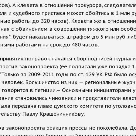
сов). А клевета в отношении прокурора, следователя
ля и судебного пристава может обойтись в 1 млн ру
ные работы до 320 часов). Клевета же в отношении 
ная с обвинением в совершении тяжкого или особ
ния", будет наказываться штрафом до 5 млн руб. ли
ными работами на срок до 480 часов.
принятия поправок начался сбор подписей журнали
против законопроекта (ее подписали уже порядка 1
 "Только за 2009-2011 годы по ст. 129 УК РФ было о
 человек. Большинство из них — региональные журн
 говорится в петиции.— Основными инициаторами 
ания становились чиновники и представители власт
ыла передана главе думского комитета по уголовн
тельству Павлу Крашенинникову.
в законопроекта реакция прессы не поколебала. Д
вая заявила, что борется за "нравственные устано