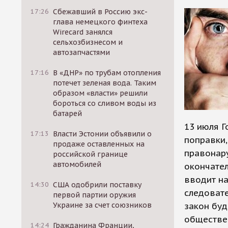
17:26
Сбежавший в Россию экс-
глава немецкого финтеха
Wirecard занялся
сельхозбизнесом и
автозапчастями
17:16
В «ДНР» по трубам отопления
потечет зеленая вода. Таким
образом «власти» решили
бороться со сливом воды из
батарей
13 июля Г
17:13
Власти Эстонии объявили о
поправки,
продаже оставленных на
правонару
российской границе
автомобилей
окончател
вводит на
14:30
США одобрили поставку
следовате
первой партии оружия
Украине за счет союзников
закон буд
обществе
14:24
Гражданина Франции,