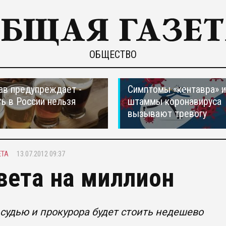
ОБЩЕСТВО
в предупреждает -
Симптомы «кентавра» 
ть в России нельзя
штаммы коронавируса
вызывают тревогу
ЕТА
13.07.2012 09:37
вета на миллион
судью и прокурора будет стоить недешево