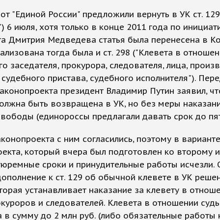
от "Единой России" предложили вернуть в УК ст. 129
") 6 июля, хотя только в конце 2011 года по инициат
а Дмитрия Медведева статья была перенесена в К
лизована тогда была и ст. 298 ("Клевета в отношен
о заседателя, прокурора, следователя, лица, прои
 судебного пристава, судебного исполнителя"). Пер
аконопроекта президент Владимир Путин заявил, чт
олжна быть возвращена в УК, но без меры наказан
вободы (единороссы предлагали давать срок до пят
конопроекта с ним согласились, поэтому в вариант
екта, который вчера был подготовлен ко второму и
тюремные сроки и принудительные работы исчезли.
дополнение к ст. 129 об обычной клевете в УК реше
которая устанавливает наказание за клевету в отнош
окуроров и следователей. Клевета в отношении судь
 в сумму до 2 млн руб. (либо обязательные работы 