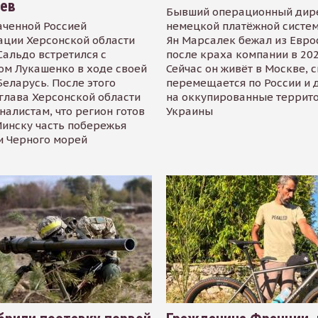
иев
Бывший операционный дир
аченной Россией
немецкой платёжной систем
ации Херсонской области
Ян Марсалек бежал из Евр
альдо встретился с
после краха компании в 202
ом Лукашенко в ходе своей
Сейчас он живёт в Москве, 
Беларусь. После этого
перемещается по России и 
глава Херсонской области
на оккупированные террит
налистам, что регион готов
Украины
инску часть побережья
и Черного морей