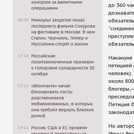
контроля за валютными
до 360 ча
операциями
дознавате
20:47
Минкульт запретил показ
обязатель
последнего фильма Сокурова
"соединен
на фестивале в Москве. В нем
преступле
Сталин, Черчилль, Гитлер и
обязатель
Муссолини спорят о жизни
17:10
Российские
Накануне 
политзаключенные призвали
петицией 
к голодовке солидарности 30
человек).
октября
около 800
17:12
«ВКонтакте» начал
блогеры,—
блокировать посты
преследов
родственников
мобилизованных, в которых
Петиция б
они требуют вернуть близких
законода
домой
Но авторо
14:11
Россия, США и ЕС провели
Ирина Яро
секретные переговоры за