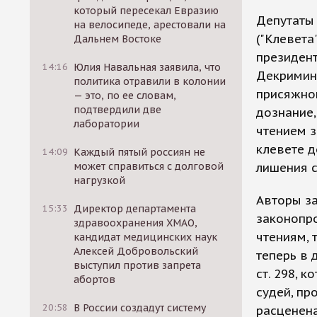
который пересекал Евразию
Депутаты 
на велосипеде, арестовали на
("Клевета
Дальнем Востоке
президент
14:16
Юлия Навальная заявила, что
Декримина
политика отравили в колонии
присяжног
— это, по ее словам,
подтвердили две
дознание,
лаборатории
чтением з
клевете д
14:09
Каждый пятый россиян не
может справиться с долговой
лишения с
нагрузкой
Авторы за
15:33
Директор департамента
законопро
здравоохранения ХМАО,
чтениям, 
кандидат медицинских наук
Алексей Добровольский
теперь в 
выступил против запрета
ст. 298, 
абортов
судей, пр
20:58
В России создадут систему
расценена