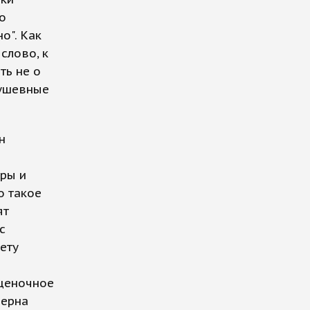
го
о". Как
слово, к
ть не о
душевные
н
ры и
о такое
ят
с
ету
оценочное
мерна