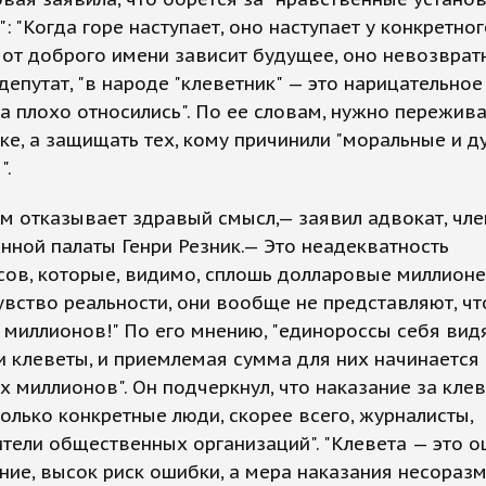
: "Когда горе наступает, оно наступает у конкретно
 от доброго имени зависит будущее, оно невозвратн
депутат, "в народе "клеветник" — это нарицательное 
а плохо относились". По ее словам, нужно пережива
ке, а защищать тех, кому причинили "моральные и 
".
м отказывает здравый смысл,— заявил адвокат, чле
ной палаты Генри Резник.— Это неадекватность
ов, которые, видимо, сплошь долларовые миллионе
увство реальности, они вообще не представляют, чт
 миллионов!" По его мнению, "единороссы себя вид
 клеветы, и приемлемая сумма для них начинается 
х миллионов". Он подчеркнул, что наказание за клев
только конкретные люди, скорее всего, журналисты,
тели общественных организаций". "Клевета — это 
ние, высок риск ошибки, а мера наказания несораз