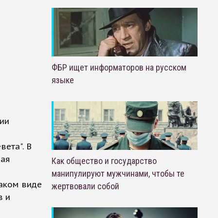
ФБР ищет информаторов на русском
языке
нии
вета". В
рая
Как общество и государство
манипулируют мужчинами, чтобы те
таком виде
жертвовали собой
в и