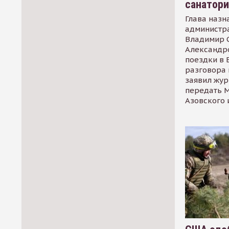
санатор
Глава назн
администр
Владимир С
Александр
поездки в 
разговора 
заявил жур
передать М
Азовского 